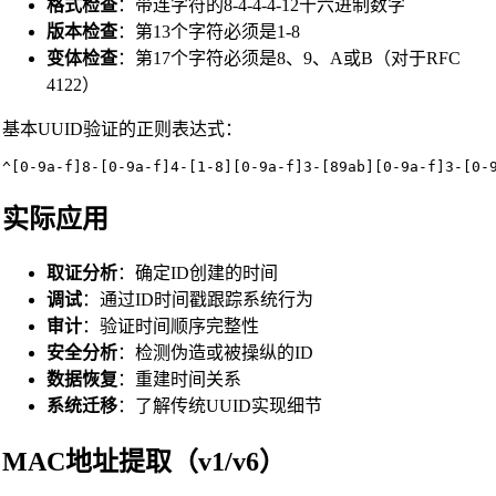
格式检查
：带连字符的8-4-4-4-12十六进制数字
版本检查
：第13个字符必须是1-8
变体检查
：第17个字符必须是8、9、A或B（对于RFC
4122）
基本UUID验证的正则表达式：
^[0-9a-f]8-[0-9a-f]4-[1-8][0-9a-f]3-[89ab][0-9a-f]3-[0-
实际应用
取证分析
：确定ID创建的时间
调试
：通过ID时间戳跟踪系统行为
审计
：验证时间顺序完整性
安全分析
：检测伪造或被操纵的ID
数据恢复
：重建时间关系
系统迁移
：了解传统UUID实现细节
MAC地址提取（v1/v6）