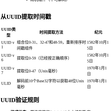
从UUID提取时间戳
UUID类
时间提取方法
纪元
型
组合位0-31、32-47和48-59，重新排序时
1582年10月1
UUID v
1
间戳组件
5日
1582年10月1
UUID v
提取位0-59（已经按正确顺序）
6
5日
1970年1月1
UUID v
提取位0-47（Unix毫秒）
7
日
解码前10个Base32字符以获取48位Unix
1970年1月1
ULID
毫秒
日
UUID验证规则