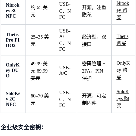
Nitrok
USB-
Nitrok
约 65 美
开源，注重
ey 购
ey 3C
C、N
元
隐私
NFC
FC
买
USB-
Thetis
A/
Thetis
25–35 美
经济型，双
Pro FI
C、N
购买
元
接口
DO2
FC
OnlyK
49.99 美
密码管理 +
OnlyK
USB-
ey 购
ey DU
元
69.99
2FA，PIN
A/C
O
买
美元
保护
SoloK
USB-
SoloKe
60–70 美
开源，可定
eys 购
y 2C+
C、N
元
制固件
NFC
FC
买
企业级安全密钥：