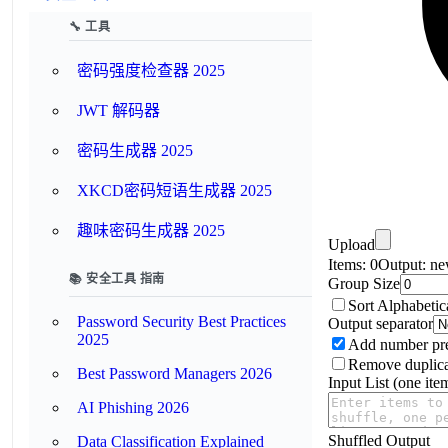
🔧 工具
密码强度检查器 2025
JWT 解码器
密码生成器 2025
XKCD密码短语生成器 2025
趣味密码生成器 2025
Upload
Items:
0
Output:
ne
📚 安全工具 指南
Group Size
Sort Alphabetic
Password Security Best Practices
Output separator
2025
Add number pre
Remove duplica
Best Password Managers 2026
Input List (one item
AI Phishing 2026
Shuffled Output
Data Classification Explained