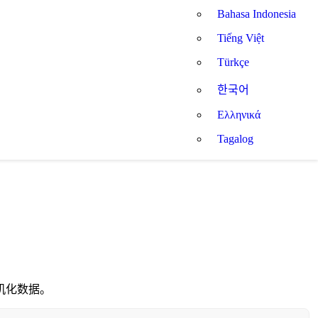
Bahasa Indonesia
Tiếng Việt
Türkçe
한국어
Ελληνικά
Tagalog
机化数据。