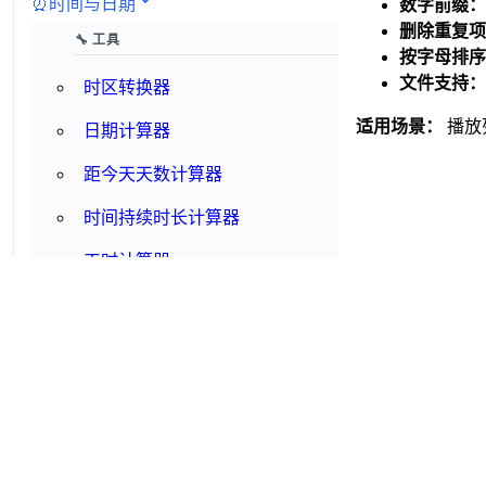
⏰
时间与日期
数字前缀：
删除重复项
🔧 工具
按字母排序
文件支持：
时区转换器
适用场景：
播放
日期计算器
距今天天数计算器
时间持续时长计算器
工时计算器
军用时间转换器
Unix 时间戳转换器
Cron 表达式解析器
十进制时间转换器
世界时钟