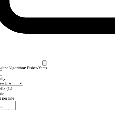
wline
Algorithm: Fisher-Yates
ally
fix (1.)
tes
 per line)