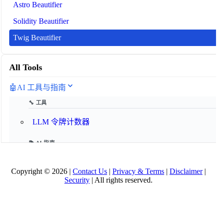
Astro Beautifier
Solidity Beautifier
Twig Beautifier
All Tools
🤖
AI 工具与指南
🔧 工具
LLM 令牌计数器
📚 AI 指南
AI 术语表 2025
Copyright © 2026 |
Contact Us
|
Privacy & Terms
|
Disclaimer
|
Security
| All rights reserved.
什么是模型上下文协议（MCP）？
什么是 AI 代理？