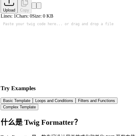
Upload
Copy
Lines:
1
Chars:
0
Size:
0
KB
🔗
Related Tools
📝
代码格式化与美化工具
🔧 工具
Try Examples
HTML Beautifier
Basic Template
Loops and Conditions
Filters and Functions
CSS Beautifier
Complex Template
JavaScript Beautifier
什么是 Twig Formatter？
TypeScript Beautifier
JSX Beautifier