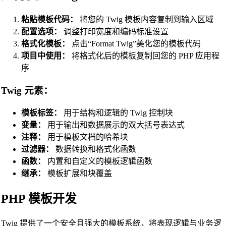
PHP Beautifier
粘贴模板代码：
将您的 Twig 模板内容复制到输入区域
Swift Code Beautifier
配置选项：
调整打印宽度和编码标准设置
格式化模板：
点击“Format Twig”美化您的模板代码
Dart Code Beautifier
项目中使用：
将格式化后的模板复制回您的 PHP 应用程
INI Beautifier
序
CSV Beautifier
Twig 元素：
Redis Command Beautifier
模板标签：
用于结构和逻辑的 Twig 控制块
Shell Script Beautifier
变量：
用于输出和数据展示的双大括号表达式
Batch Script Beautifier
注释：
用于模板文档的哈希块
C/C++ Code Beautifier
过滤器：
数据转换和格式化函数
函数：
内置和自定义的模板逻辑函数
CUDA Code Beautifier
继承：
模板扩展和块覆盖
Scala Code Beautifier
PHP 模板开发
Haskell Code Beautifier
Elixir Code Beautifier
Twig 提供了一个安全且强大的模板系统，将表现逻辑与业务逻