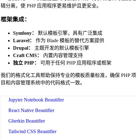
R Code Beautifier
辑分离，使 PHP 应用程序更易维护且更安全。
Julia Code Beautifier
框架集成：
MATLAB Code Beautifier
Symfony：
默认模板引擎，具有广泛集成
Lua Code Beautifier
Laravel：
作为 Blade 模板的替代方案提供
Dockerfile Beautifier
Drupal：
主题开发的默认模板引擎
Craft CMS：
内置内容管理支持
GitHub Actions Workflow Beautifier
独立 PHP：
可用于任何 PHP 应用程序或框架
Ansible Playbook Beautifier
我们的格式化工具帮助保持专业的模板质量标准，确保 PHP 项
Prometheus Config Beautifier
目和内容管理系统中的代码格式一致。
LaTeX Beautifier
Jupyter Notebook Beautifier
React Native Beautifier
Gherkin Beautifier
Tailwind CSS Beautifier