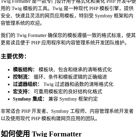
Twig Formatter 是一款专门设计用于格式化和美化 PHP 开发中使
Vue Beautifier
用的 Twig 模板的工具。Twig 是一种现代 PHP 模板引擎，提供
安全、快速且灵活的网页应用模板，特别受 Symfony 框架和内
SCSS Beautifier
容管理系统的欢迎。
JSON Beautifier
我们的 Twig Formatter 确保您的模板遵循一致的格式标准，使其
XML Beautifier
更易读且便于 PHP 应用程序和内容管理系统开发团队维护。
YAML Beautifier
主要优势：
SQL Beautifier
模板结构：
模板块、包含和继承的清晰格式化
MySQL SQL Beautifier
控制流：
循环、条件和模板逻辑的正确缩进
PostgreSQL SQL Beautifier
过滤器组织：
Twig 过滤器和函数的清晰格式化
MongoDB Query Beautifier
宏支持：
可重用模板宏的良好结构化格式
Symfony 集成：
兼容 Symfony 框架约定
Nginx Config Beautifier
非常适合 PHP 开发者、Symfony 工程师、内容管理系统开发者
Apache Config Beautifier
以及使用现代 PHP 模板构建网页应用的团队。
Python Beautifier
如何使用 Twig Formatter
Java Code Beautifier