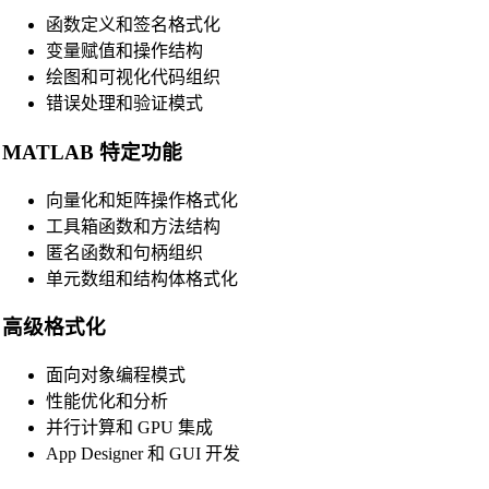
函数定义和签名格式化
JSX Beautifier
变量赋值和操作结构
Vue Beautifier
绘图和可视化代码组织
错误处理和验证模式
SCSS Beautifier
JSON Beautifier
MATLAB 特定功能
XML Beautifier
向量化和矩阵操作格式化
YAML Beautifier
工具箱函数和方法结构
匿名函数和句柄组织
SQL Beautifier
单元数组和结构体格式化
MySQL SQL Beautifier
高级格式化
PostgreSQL SQL Beautifier
MongoDB Query Beautifier
面向对象编程模式
性能优化和分析
Nginx Config Beautifier
并行计算和 GPU 集成
Apache Config Beautifier
App Designer 和 GUI 开发
Python Beautifier