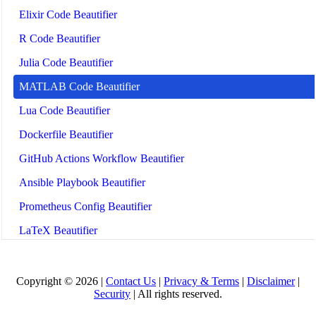
Elixir Code Beautifier
R Code Beautifier
Julia Code Beautifier
MATLAB Code Beautifier
Lua Code Beautifier
Dockerfile Beautifier
GitHub Actions Workflow Beautifier
Ansible Playbook Beautifier
Prometheus Config Beautifier
LaTeX Beautifier
Jupyter Notebook Beautifier
React Native Beautifier
Copyright © 2026 |
Contact Us
|
Privacy & Terms
|
Disclaimer
|
Security
| All rights reserved.
Gherkin Beautifier