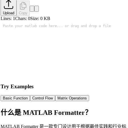
Upload
Copy
Lines:
1
Chars:
0
Size:
0
KB
Try Examples
Basic Function
Control Flow
Matrix Operations
什么是 MATLAB Formatter？
MATLAB Formatter 是一款专门设计用于根据最佳实践和行业标