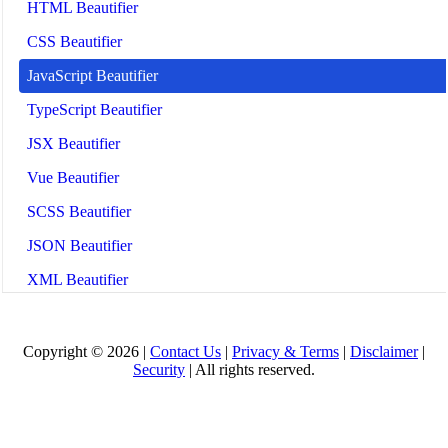
HTML Beautifier
CSS Beautifier
JavaScript Beautifier
TypeScript Beautifier
JSX Beautifier
Vue Beautifier
SCSS Beautifier
JSON Beautifier
XML Beautifier
YAML Beautifier
SQL Beautifier
Copyright © 2026 |
Contact Us
|
Privacy & Terms
|
Disclaimer
|
Security
| All rights reserved.
MySQL SQL Beautifier
PostgreSQL SQL Beautifier