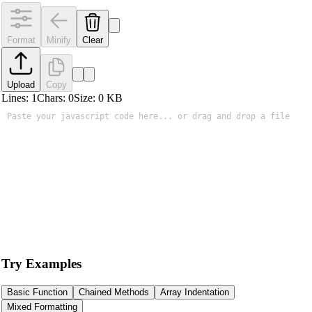
Format
Minify
Clear
Upload
Copy
Lines:
1
Chars:
0
Size:
0
KB
Try Examples
Basic Function
Chained Methods
Array Indentation
Mixed Formatting