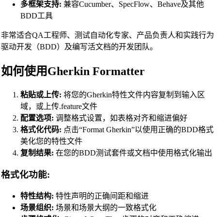
多框架支持:
兼容Cucumber、SpecFlow、Behave及其他
SCSS Beautifier
BDD工具
JSON Beautifier
非常适合QA工程师、测试自动化专家、产品负责人和实践行为
XML Beautifier
驱动开发（BDD）及编写活文档的开发团队。
YAML Beautifier
如何使用Gherkin Formatter
SQL Beautifier
粘贴或上传:
将您的Gherkin特性文件内容复制到输入区
MySQL SQL Beautifier
域，或上传.feature文件
PostgreSQL SQL Beautifier
配置选项:
调整格式设置，如表格对齐和缩进偏好
MongoDB Query Beautifier
格式化代码:
点击“Format Gherkin”以使用正确的BDD格式
美化您的特性文件
Nginx Config Beautifier
复制结果:
在您的BDD测试套件或文档中使用格式化输出
Apache Config Beautifier
格式化功能:
Python Beautifier
Java Code Beautifier
特性结构:
特性声明的正确间距和缩进
场景组织:
场景和场景大纲的一致格式化
PHP Beautifier