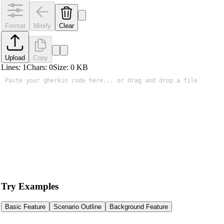
Format
Minify
Clear
Upload
Copy
Lines:
1
Chars:
0
Size:
0
KB
Try Examples
Basic Feature
Scenario Outline
Background Feature