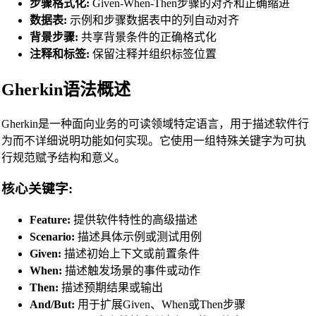
步骤格式化:
Given-When-Then步骤的对齐和正确缩进
Swift Code Beautifier
数据表:
示例和步骤数据表中的列自动对齐
背景步骤:
共享背景条件的正确格式化
Dart Code Beautifier
注释和标签:
保留注释并组织标签位置
INI Beautifier
Gherkin语法概述
CSV Beautifier
Redis Command Beautifier
Gherkin是一种面向业务的可读领域特定语言，用于描述软件行
Shell Script Beautifier
为而不详细说明功能如何实现。它使用一组特殊关键字为可执
行规范赋予结构和意义。
Batch Script Beautifier
C/C++ Code Beautifier
核心关键字:
CUDA Code Beautifier
Feature:
提供软件特性的高级描述
Scala Code Beautifier
Scenario:
描述具体示例或测试用例
Given:
描述初始上下文或前置条件
Haskell Code Beautifier
When:
描述触发场景的事件或动作
Elixir Code Beautifier
Then:
描述预期结果或输出
R Code Beautifier
And/But:
用于扩展Given、When或Then步骤