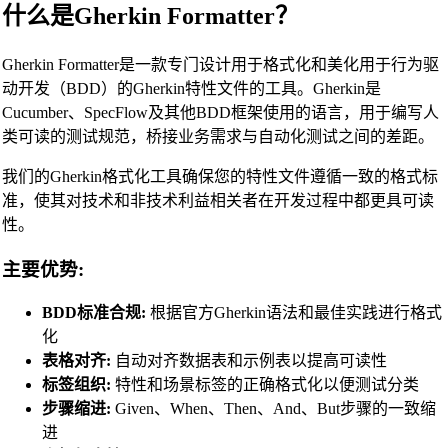
什么是Gherkin Formatter？
Gherkin Formatter是一款专门设计用于格式化和美化用于行为驱
动开发（BDD）的Gherkin特性文件的工具。Gherkin是
Cucumber、SpecFlow及其他BDD框架使用的语言，用于编写人
类可读的测试规范，桥接业务需求与自动化测试之间的差距。
🔗
Related Tools
我们的Gherkin格式化工具确保您的特性文件遵循一致的格式标
📝
代码格式化与美化工具
准，使其对技术和非技术利益相关者在开发过程中都更具可读
性。
🔧 工具
主要优势:
HTML Beautifier
CSS Beautifier
BDD标准合规:
根据官方Gherkin语法和最佳实践进行格式
化
JavaScript Beautifier
表格对齐:
自动对齐数据表和示例表以提高可读性
TypeScript Beautifier
标签组织:
特性和场景标签的正确格式化以便测试分类
JSX Beautifier
步骤缩进:
Given、When、Then、And、But步骤的一致缩
进
Vue Beautifier