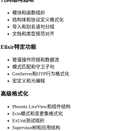
CSS Beautifier
模块和函数组织
JavaScript Beautifier
结构体和协议定义格式化
导入和别名语句分组
TypeScript Beautifier
文档和类型规范对齐
JSX Beautifier
Elixir特定功能
Vue Beautifier
SCSS Beautifier
管道操作符链和数据流
模式匹配和守卫子句
JSON Beautifier
GenServer和OTP行为格式化
XML Beautifier
宏定义和元编程
YAML Beautifier
高级格式化
SQL Beautifier
Phoenix LiveView和组件结构
MySQL SQL Beautifier
Ecto模式和变更集格式化
PostgreSQL SQL Beautifier
ExUnit测试组织
Supervisor树和应用结构
MongoDB Query Beautifier