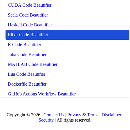
CUDA Code Beautifier
Scala Code Beautifier
Haskell Code Beautifier
Elixir Code Beautifier
R Code Beautifier
Julia Code Beautifier
MATLAB Code Beautifier
Lua Code Beautifier
Dockerfile Beautifier
GitHub Actions Workflow Beautifier
Ansible Playbook Beautifier
Prometheus Config Beautifier
Copyright © 2026 |
Contact Us
|
Privacy & Terms
|
Disclaimer
|
Security
| All rights reserved.
LaTeX Beautifier