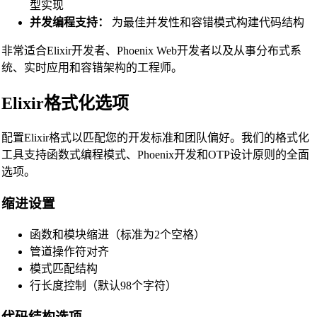
型实现
并发编程支持：
为最佳并发性和容错模式构建代码结构
非常适合Elixir开发者、Phoenix Web开发者以及从事分布式系
统、实时应用和容错架构的工程师。
Elixir格式化选项
配置Elixir格式以匹配您的开发标准和团队偏好。我们的格式化
工具支持函数式编程模式、Phoenix开发和OTP设计原则的全面
选项。
缩进设置
🔗
Related Tools
函数和模块缩进（标准为2个空格）
管道操作符对齐
📝
代码格式化与美化工具
模式匹配结构
行长度控制（默认98个字符）
🔧 工具
HTML Beautifier
代码结构选项