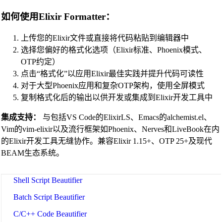
Nginx Config Beautifier
如何使用Elixir Formatter：
Apache Config Beautifier
上传您的Elixir文件或直接将代码粘贴到编辑器中
Python Beautifier
选择您偏好的格式化选项（Elixir标准、Phoenix模式、
OTP约定）
Java Code Beautifier
点击“格式化”以应用Elixir最佳实践并提升代码可读性
PHP Beautifier
对于大型Phoenix应用和复杂OTP架构，使用全屏模式
Swift Code Beautifier
复制格式化后的输出以供开发或集成到Elixir开发工具中
Dart Code Beautifier
集成支持：
与包括VS Code的ElixirLS、Emacs的alchemist.el、
Vim的vim-elixir以及流行框架如Phoenix、Nerves和LiveBook在内
INI Beautifier
的Elixir开发工具无缝协作。兼容Elixir 1.15+、OTP 25+及现代
CSV Beautifier
BEAM生态系统。
Redis Command Beautifier
Shell Script Beautifier
Batch Script Beautifier
C/C++ Code Beautifier