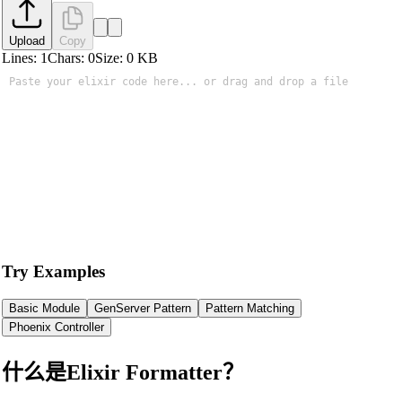
Upload
Copy
Lines:
1
Chars:
0
Size:
0
KB
Try Examples
Basic Module
GenServer Pattern
Pattern Matching
Phoenix Controller
什么是Elixir Formatter？