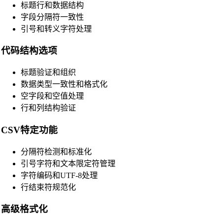
标题行和数据结构
字段分隔符一致性
引号和转义字符处理
代码结构选项
标题验证和组织
数据类型一致性和格式化
空字段和空值处理
行和列结构验证
🔗
Related Tools
CSV特定功能
📝
代码格式化与美化工具
分隔符检测和标准化
🔧 工具
引号字符和文本限定符管理
HTML Beautifier
字符编码和UTF-8处理
行结束符规范化
CSS Beautifier
JavaScript Beautifier
高级格式化