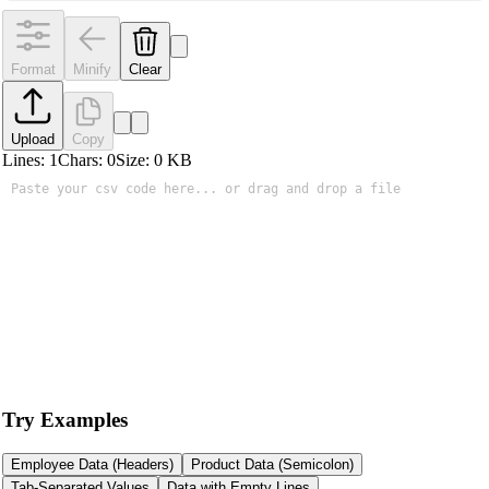
Format
Minify
Clear
Upload
Copy
Lines:
1
Chars:
0
Size:
0
KB
Try Examples
Employee Data (Headers)
Product Data (Semicolon)
Tab-Separated Values
Data with Empty Lines