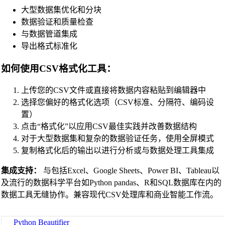
TypeScript Beautifier
大型数据集优化和分块
JSX Beautifier
数据验证和质量检查
与数据管道集成
Vue Beautifier
导出格式标准化
SCSS Beautifier
如何使用CSV格式化工具：
JSON Beautifier
XML Beautifier
上传您的CSV文件或直接将数据内容粘贴到编辑器中
选择您偏好的格式化选项（CSV标准、分隔符、编码设
YAML Beautifier
置）
SQL Beautifier
点击“格式化”以应用CSV最佳实践并改善数据结构
MySQL SQL Beautifier
对于大型数据集和复杂的数据验证任务，使用全屏模式
复制格式化后的输出以进行分析或与数据处理工具集成
PostgreSQL SQL Beautifier
集成支持：
与包括Excel、Google Sheets、Power BI、Tableau以
MongoDB Query Beautifier
及流行的数据科学平台如Python pandas、R和SQL数据库在内的
Nginx Config Beautifier
数据工具无缝协作。兼容现代CSV处理库和商业智能工作流。
Apache Config Beautifier
Python Beautifier