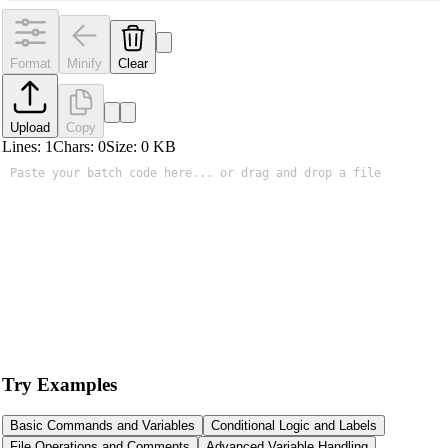
Format
Minify
Clear
Upload
Copy
Lines:
1
Chars:
0
Size:
0
KB
Try Examples
Basic Commands and Variables
Conditional Logic and Labels
File Operations and Comments
Advanced Variable Handling