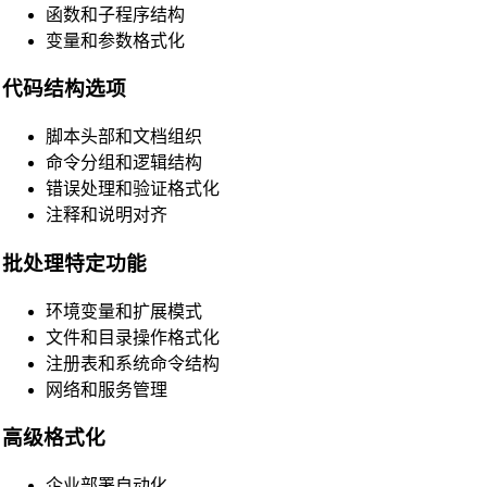
函数和子程序结构
变量和参数格式化
代码结构选项
脚本头部和文档组织
命令分组和逻辑结构
错误处理和验证格式化
🔗
Related Tools
注释和说明对齐
📝
代码格式化与美化工具
批处理特定功能
🔧 工具
环境变量和扩展模式
HTML Beautifier
文件和目录操作格式化
CSS Beautifier
注册表和系统命令结构
网络和服务管理
JavaScript Beautifier
TypeScript Beautifier
高级格式化
JSX Beautifier
企业部署自动化