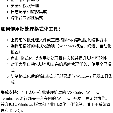
Vue Beautifier
安全和权限管理
日志记录和监控集成
SCSS Beautifier
跨平台兼容性模式
JSON Beautifier
如何使用批处理格式化工具：
XML Beautifier
YAML Beautifier
上传您的批处理文件或直接将脚本内容粘贴到编辑器中
选择您偏好的格式化选项（Windows 标准、缩进、自动化
SQL Beautifier
设置）
MySQL SQL Beautifier
点击“格式化”以应用批处理最佳实践并提升脚本可读性
对于大型自动化脚本和复杂的系统管理任务，使用全屏模
PostgreSQL SQL Beautifier
式
MongoDB Query Beautifier
复制格式化后的输出以进行部署或与 Windows 开发工具集
Nginx Config Beautifier
成
Apache Config Beautifier
集成支持：
与包括带有批处理扩展的 VS Code、Windows
Terminal 及流行部署平台在内的 Windows 开发工具无缝协作。
Python Beautifier
兼容现代 Windows 版本和企业自动化工作流程，适用于系统管
Java Code Beautifier
理和 DevOps。