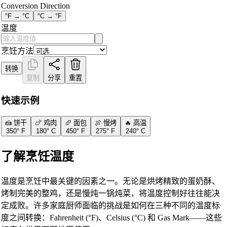
Conversion Direction
°F → °C
°C → °F
温度
烹饪方法
转换
复制
分享
重置
快速示例
🍰 饼干
🍗 鸡肉
🥖 面包
🍖 慢烤
🔥 高温
350
°
F
180
°
C
450
°
F
275
°
F
240
°
C
了解烹饪温度
温度是烹饪中最关键的因素之一。无论是烘烤精致的蛋奶酥、
烤制完美的整鸡，还是慢炖一锅炖菜，将温度控制好往往能决
定成败。许多家庭厨师面临的挑战是如何在三种不同的温度标
度之间转换：Fahrenheit (°F)、Celsius (°C) 和 Gas Mark——这些