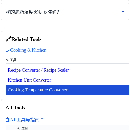
我的烤箱温度需要多准确？
🔗
Related Tools
🍳
Cooking & Kitchen
🔧 工具
Recipe Converter / Recipe Scaler
Kitchen Unit Converter
Cooking Temperature Converter
All Tools
🤖
AI 工具与指南
🔧 工具