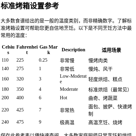
标准烤箱设置参考
大多数食谱给出的是一般的温度类别，而非精确数字。了解标
准烤箱设置可帮助您更自信地烹饪。以下是不同烹饪方法中最
常用的温度：
Celsiu
Fahrenhei
Gas Mar
Description
适用场景
s
t
k
110
225
0.25
非常慢
慢烤肉类
140
275
1
非常低
慢炖、风干
Low-Moderat
160
320
3
轻度烘焙、糕点
e
180
350
4
Moderate
标准烘焙（最常见）
200
400
6
Hot
曲奇、烤蔬菜
面包、披萨、快速烤
220
425
7
非常热
制
240
475
9
极高温
高温烹饪、烧烤
保存此参考表以便快速查阅。大多数家庭厨师日常烹饪和烘焙