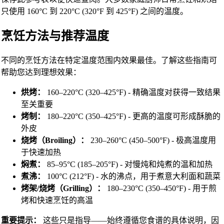
只使用 160°C 到 220°C (320°F 到 425°F) 之间的温度。
烹饪方法与推荐温度
不同的烹饪方法在特定温度范围内效果最佳。了解这些指南可
帮助您达到理想效果：
烘烤：
160–220°C (320–425°F) - 精确温度对获得一致结果
至关重要
烤制：
180–220°C (350–425°F) - 更高的温度可形成酥脆的
外皮
烧烤（Broiling）：
230–260°C (450–500°F) - 极高温度用
于快速加热
焖煮：
85–95°C (185–205°F) - 对慢炖和炖煮的温和加热
煮沸：
100°C (212°F) - 水的沸点，用于煮意大利面和蔬菜
烤架/烧烤（Grilling）：
180–230°C (350–450°F) - 用于煎
烤和快速烹饪的高温
重要提示：
这些只是指导——始终遵循您食谱的具体说明，因