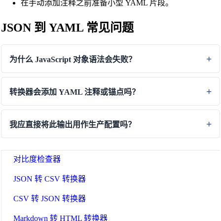
在手动添加注释之前准备小型 YAML 片段。
Morse Code Translator
Number to Words Converter
JSON 到 YAML 常见问题
反转文本生成器
为什么 JavaScript 对象语法会失败？
Text Case Converter
Slug 到标题转换器
转换器会添加 YAML 注释或锚点吗？
标题到 URL 别名转换器
正则表达式测试器
我应直接将此输出用作生产配置吗？
颜色转换器
对比度检查器
JSON 转 CSV 转换器
CSV 转 JSON 转换器
Markdown 转 HTML 转换器