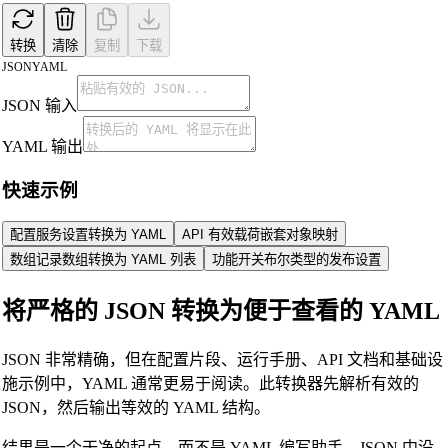
转换
清除
复制
下载
JSON
YAML
JSON 输入
YAML 输出
快速示例
配置
服务设置转换为 YAML
API 有效载荷
嵌套对象映射
🔗
Related Tools
数组
记录数组转换为 YAML 列表
功能开关
布尔类型的发布设置
📐
Unit Converters
将严格的 JSON 转换为便于查看的 YAML
🔧 工具
JSON 非常精确，但在配置片段、运行手册、API 文档和基础设
Length Converter
施示例中，YAML 通常更易于阅读。此转换器先解析有效的
重量转换器
JSON，然后输出等效的 YAML 结构。
温度转换器
结果是一个干净的起点，而不是 YAML 编写助手。JSON 中没