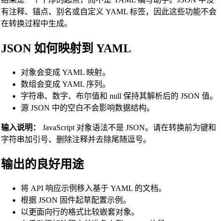
有注释、锚点、别名或自定义 YAML 标签，因此这些功能不会
体积转换器
在转换过程中生成。
干体积转换器
JSON 如何映射到 YAML
面积转换器
对象会变成 YAML 映射。
能量转换器
数组会变成 YAML 序列。
字符串、数字、布尔值和 null 保持其解析后的 JSON 值。
数据存储转换器
源 JSON 中的空白不会影响数据结构。
燃油消耗转换器
输入说明：
JavaScript 对象语法不是 JSON。请在转换前为键和
功率转换器
字符串加引号、删除注释并去除尾随逗号。
压力转换器
输出的良好用途
速度转换器
将 API 响应示例移入基于 YAML 的文档。
时间转换器
根据 JSON 固件起草配置示例。
以更面向行的格式比较嵌套对象。
Binary/Hex/Decimal Converter