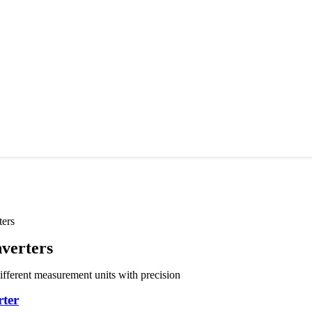
ters
verters
fferent measurement units with precision
ter