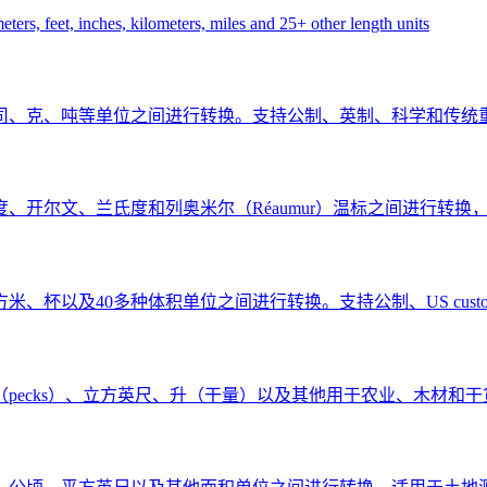
ers, feet, inches, kilometers, miles and 25+ other length units
司、克、吨等单位之间进行转换。支持公制、英制、科学和传统
、开尔文、兰氏度和列奥米尔（Réaumur）温标之间进行转
、杯以及40多种体积单位之间进行转换。支持公制、US customa
（pecks）、立方英尺、升（干量）以及其他用于农业、木材和