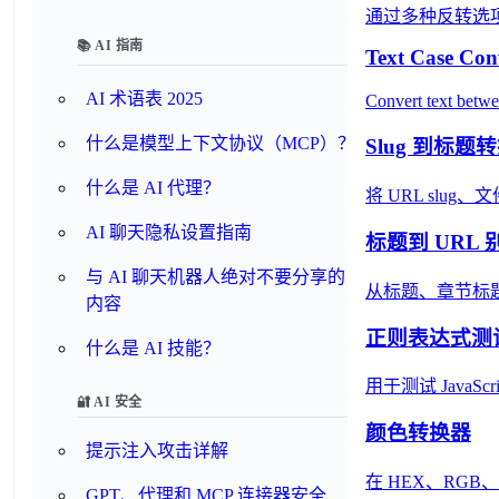
通过多种反转选
📚 AI 指南
Text Case Con
AI 术语表 2025
Convert text betw
什么是模型上下文协议（MCP）？
Slug 到标题
什么是 AI 代理？
将 URL sl
AI 聊天隐私设置指南
标题到 URL
与 AI 聊天机器人绝对不要分享的
从标题、章节标题
内容
正则表达式测
什么是 AI 技能？
用于测试 Java
🔐 AI 安全
颜色转换器
提示注入攻击详解
在 HEX、RG
GPT、代理和 MCP 连接器安全