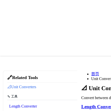
首页
🔗
Related Tools
Unit Conver
📐
Unit Converters
📐
Unit Con
🔧 工具
Convert between di
Length Converter
Length Conver