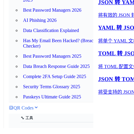
JSON 转 YA
Best Password Managers 2026
将有效的 JSON
AI Phishing 2026
YAML 转 JS
Data Classification Explained
Has My Email Been Hacked? (Breach
将单个 YAML
Checker)
TOML 转 JS
Best Password Managers 2025
Data Breach Response Guide 2025
将 TOML 配
Complete 2FA Setup Guide 2025
JSON 转 TO
Security Terms Glossary 2025
将受支持的 JSO
Passkeys Ultimate Guide 2025
🔳
QR Codes
🔧 工具
二维码生成器