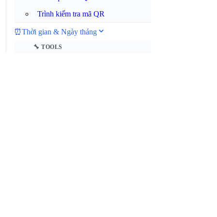
Trình kiểm tra mã QR
⏰
Thời gian & Ngày tháng
🔧 TOOLS
Trình chuyển đổi múi giờ
Máy tính ngày
Máy tính số ngày từ hôm nay
Máy tính khoảng thời gian
Bộ tính giờ làm việc
Bộ chuyển đổi giờ quân sự
Bộ chuyển đổi Unix Timestamp
Trình phân tích biểu thức cron
Bộ chuyển đổi thời gian thập phân
Đồng hồ thế giới