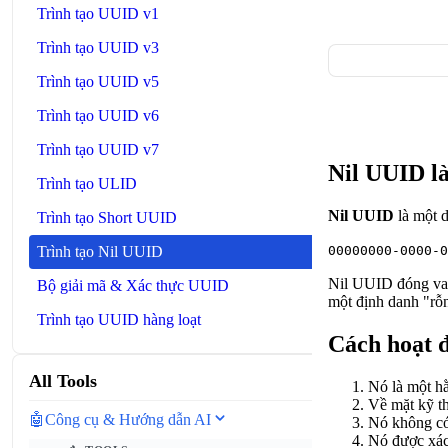
Trình tạo UUID v1
Trình tạo UUID v3
Trình tạo UUID v5
Trình tạo UUID v6
Trình tạo UUID v7
Nil UUID là
Trình tạo ULID
Nil UUID
là một d
Trình tạo Short UUID
00000000-0000-0
Trình tạo Nil UUID
Nil UUID đóng vai 
Bộ giải mã & Xác thực UUID
một định danh "rỗ
Trình tạo UUID hàng loạt
Cách hoạt 
All Tools
Nó là một hằ
Về mặt kỹ t
🤖
Công cụ & Hướng dẫn AI
Nó không có 
Nó được xác