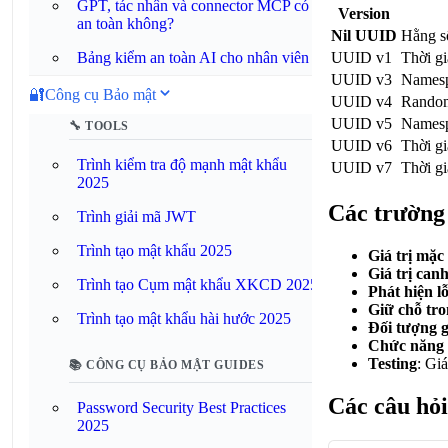
GPT, tác nhân và connector MCP có
Version
an toàn không?
Nil UUID
Hằng số
Bảng kiểm an toàn AI cho nhân viên
UUID v1
Thời g
UUID v3
Names
🔐
Công cụ Bảo mật
UUID v4
Rando
UUID v5
Names
🔧 TOOLS
UUID v6
Thời gi
Trình kiểm tra độ mạnh mật khẩu
UUID v7
Thời g
2025
Các trường
Trình giải mã JWT
Trình tạo mật khẩu 2025
Giá trị mặc
Giá trị can
Trình tạo Cụm mật khẩu XKCD 2025
Phát hiện lỗ
Giữ chỗ tro
Trình tạo mật khẩu hài hước 2025
Đối tượng 
Chức năng 
Testing
: Gi
📚 CÔNG CỤ BẢO MẬT GUIDES
Các câu hỏ
Password Security Best Practices
2025