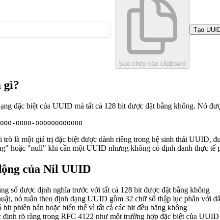
Tạo UUI
Sao chép vào clipboard
 gì?
ạng đặc biệt của UUID mà tất cả 128 bit được đặt bằng không. Nó đượ
000-0000-000000000000
trò là một giá trị đặc biệt được dành riêng trong hệ sinh thái UUID,
ng" hoặc "null" khi cần một UUID nhưng không có định danh thực tế 
động của Nil UUID
ng số được định nghĩa trước với tất cả 128 bit được đặt bằng không
huật, nó tuân theo định dạng UUID gồm 32 chữ số thập lục phân với d
bit phiên bản hoặc biến thể vì tất cả các bit đều bằng không
 định rõ ràng trong RFC 4122 như một trường hợp đặc biệt của UUID