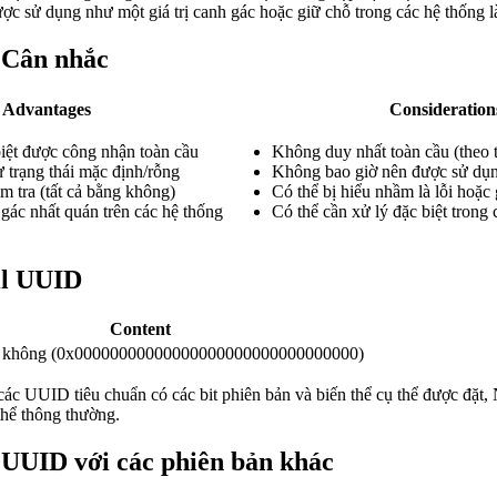
ợc sử dụng như một giá trị canh gác hoặc giữ chỗ trong các hệ thống
 Cân nhắc
Advantages
Consideration
biệt được công nhận toàn cầu
Không duy nhất toàn cầu (theo t
 trạng thái mặc định/rỗng
Không bao giờ nên được sử dụn
m tra (tất cả bằng không)
Có thể bị hiểu nhầm là lỗi hoặc 
 gác nhất quán trên các hệ thống
Có thể cần xử lý đặc biệt trong 
il UUID
Content
g không (0x00000000000000000000000000000000)
c UUID tiêu chuẩn có các bit phiên bản và biến thể cụ thể được đặt, 
thể thông thường.
 UUID với các phiên bản khác