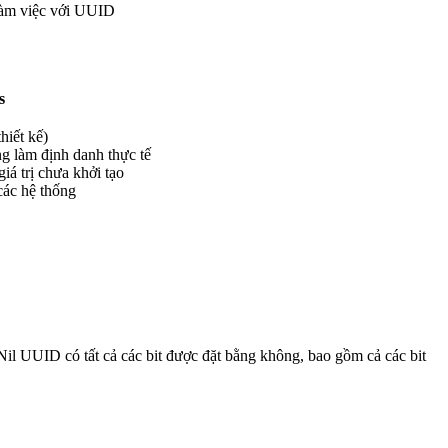
 làm việc với UUID
s
hiết kế)
g làm định danh thực tế
giá trị chưa khởi tạo
các hệ thống
Nil UUID có tất cả các bit được đặt bằng không, bao gồm cả các bit