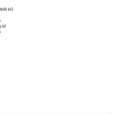
hiết kế)
o
g kê
o