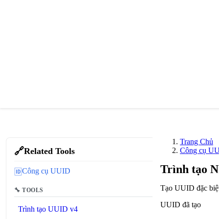
Trang Chủ
🔗
Related Tools
Công cụ U
Trình tạo 
Công cụ UUID
🆔
Tạo UUID đặc biệt 
🔧 TOOLS
UUID đã tạo
Trình tạo UUID v4