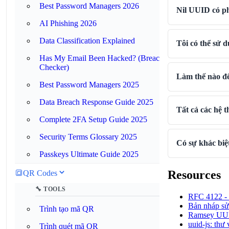
Best Password Managers 2026
Nil UUID có p
AI Phishing 2026
Data Classification Explained
Tôi có thể sử
Has My Email Been Hacked? (Breach
Checker)
Làm thế nào đ
Best Password Managers 2025
Data Breach Response Guide 2025
Tất cả các hệ 
Complete 2FA Setup Guide 2025
Security Terms Glossary 2025
Có sự khác bi
Passkeys Ultimate Guide 2025
Resources
🔳
QR Codes
🔧 TOOLS
RFC 4122 -
Bản nháp sử
Trình tạo mã QR
Ramsey UUID
uuid-js: thư
Trình quét mã QR