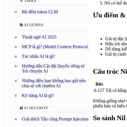
🔧 TOOLS
Nó có thể đư
Bộ đếm token LLM
Ưu điểm &
📚 AI GUIDES
Thuật ngữ AI 2025
Giá trị đặc 
Hữu ích như
MCP là gì? (Model Context Protocol)
Dễ dàng kiể
Giá trị canh
Tác nhân AI là gì?
Hướng dẫn Cài đặt Quyền riêng tư
Cấu trúc N
Trò chuyện AI
Những điều bạn không bao giờ nên
Bits
chia sẻ với chatbot AI
0-127
Tất cả bằn
Kỹ năng AI là gì?
Không giống như cá
phiên bản và biến 
🔐 AI SECURITY
So sánh Nil
Giải thích Tấn công Prompt Injection