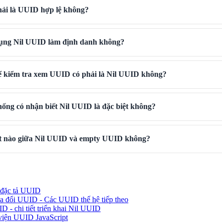
hải là UUID hợp lệ không?
 dụng Nil UUID làm định danh không?
ể kiểm tra xem UUID có phải là Nil UUID không?
thống có nhận biết Nil UUID là đặc biệt không?
ệt nào giữa Nil UUID và empty UUID không?
 đặc tả UUID
a đổi UUID - Các UUID thế hệ tiếp theo
 - chi tiết triển khai Nil UUID
 viện UUID JavaScript