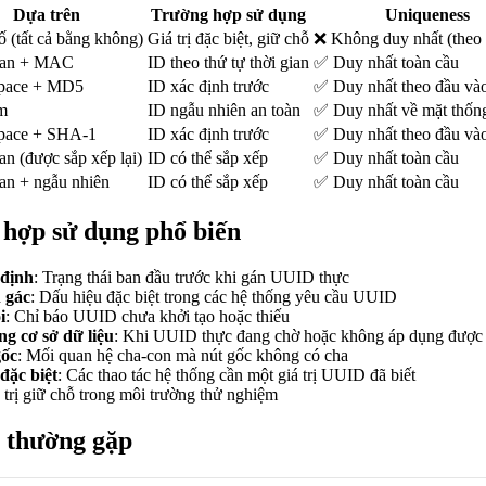
Dựa trên
Trường hợp sử dụng
Uniqueness
 (tất cả bằng không)
Giá trị đặc biệt, giữ chỗ
❌ Không duy nhất (theo t
ian + MAC
ID theo thứ tự thời gian
✅ Duy nhất toàn cầu
pace + MD5
ID xác định trước
✅ Duy nhất theo đầu và
m
ID ngẫu nhiên an toàn
✅ Duy nhất về mặt thốn
pace + SHA-1
ID xác định trước
✅ Duy nhất theo đầu và
an (được sắp xếp lại)
ID có thể sắp xếp
✅ Duy nhất toàn cầu
ian + ngẫu nhiên
ID có thể sắp xếp
✅ Duy nhất toàn cầu
 hợp sử dụng phổ biến
 định
: Trạng thái ban đầu trước khi gán UUID thực
h gác
: Dấu hiệu đặc biệt trong các hệ thống yêu cầu UUID
i
: Chỉ báo UUID chưa khởi tạo hoặc thiếu
ng cơ sở dữ liệu
: Khi UUID thực đang chờ hoặc không áp dụng được
gốc
: Mối quan hệ cha-con mà nút gốc không có cha
đặc biệt
: Các thao tác hệ thống cần một giá trị UUID đã biết
á trị giữ chỗ trong môi trường thử nghiệm
i thường gặp