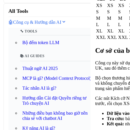
XS
XS
XS
All Tools
S
S
S
M
M
M
🤖
Công cụ & Hướng dẫn AI
L
L
L
XL
XL
XL
🔧 TOOLS
XXL
XXL
XXL
Bộ đếm token LLM
Cơ sở của b
📚 AI GUIDES
Công cụ này sử dụ
UK, sau đó thêm cá
Thuật ngữ AI 2025
Bộ chọn thương hiệ
MCP là gì? (Model Context Protocol)
và không chuyển đổ
Tác nhân AI là gì?
trang sản phẩm hiể
Hướng dẫn Cài đặt Quyền riêng tư
Các nút Kích cỡ N
Trò chuyện AI
trước, rồi chọn X
Những điều bạn không bao giờ nên
Dữ liệu vào
chia sẻ với chatbot AI
Tra cứu:
bả
Kết quả:
nhã
Kỹ năng AI là gì?