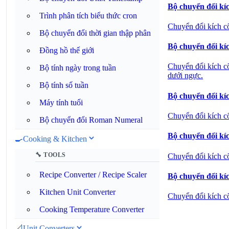
Bộ chuyển đổi kí
Trình phân tích biểu thức cron
Chuyển đổi kích c
Bộ chuyển đổi thời gian thập phân
Bộ chuyển đổi kí
Đồng hồ thế giới
Chuyển đổi kích cỡ
Bộ tính ngày trong tuần
dưới ngực.
Bộ tính số tuần
Bộ chuyển đổi kí
Máy tính tuổi
Chuyển đổi kích c
Bộ chuyển đổi Roman Numeral
Bộ chuyển đổi kíc
🍳
Cooking & Kitchen
🔧 TOOLS
Chuyển đổi kích cỡ
Recipe Converter / Recipe Scaler
Bộ chuyển đổi kí
Kitchen Unit Converter
Chuyển đổi kích c
Cooking Temperature Converter
📐
Unit Converters