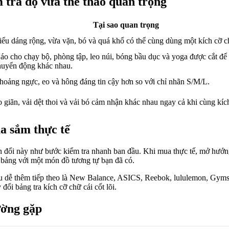
tra độ vừa thể thao quan trọng
Tại sao quan trọng
iểu dáng rộng, vừa vặn, bó và quá khổ có thể cùng dùng một kích cỡ c
áo cho chạy bộ, phòng tập, leo núi, bóng bầu dục và yoga được cắt để
huyển động khác nhau.
hoảng ngực, eo và hông đáng tin cậy hơn so với chỉ nhãn S/M/L.
o giãn, vải dệt thoi và vải bó cảm nhận khác nhau ngay cả khi cùng kíc
a sắm thực tế
 đổi này như bước kiểm tra nhanh ban đầu. Khi mua thực tế, mở hướng
 bảng với một món đồ tương tự bạn đã có.
 dễ thêm tiếp theo là New Balance, ASICS, Reebok, lululemon, Gymsh
đổi bảng tra kích cỡ chữ cái cốt lõi.
ường gặp