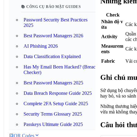
Những kiểm 
📚 CÔNG CỤ BẢO MẬT GUIDES
Check
Password Security Best Practices
Nhãn độ v
Các k
2025
ừa
Quần 
Best Password Managers 2026
Activity
các c
Measurem
AI Phishing 2026
Các k
ents
Data Classification Explained
Fabric
Vải c
Has My Email Been Hacked? (Breach
Checker)
Ghi chú mu
Best Password Managers 2025
Sử dụng bộ chuyển
Data Breach Response Guide 2025
hay bó, và so sánh
Complete 2FA Setup Guide 2025
Những thương hiệu
vừa mà không thay 
Security Terms Glossary 2025
Câu hỏi th
Passkeys Ultimate Guide 2025
🔳
QR Codes