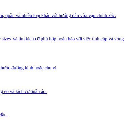
i, quần và nhiều loại khác với hướng dẫn vừa vặn chính xác.
sizes' và tìm kích cỡ phù hợp hoàn hảo với việc tính cúp và vòng
thước đường kính hoặc chu vi.
g eo và kích cỡ quần áo.
đầu.