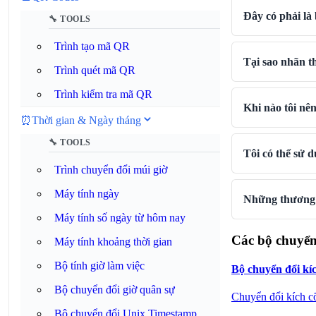
Đây có phải là
🔧 TOOLS
Trình tạo mã QR
Tại sao nhãn 
Trình quét mã QR
Trình kiểm tra mã QR
Khi nào tôi nê
⏰
Thời gian & Ngày tháng
🔧 TOOLS
Tôi có thể sử 
Trình chuyển đổi múi giờ
Máy tính ngày
Những thương h
Máy tính số ngày từ hôm nay
Các bộ chuyển
Máy tính khoảng thời gian
Bộ tính giờ làm việc
Bộ chuyển đổi kíc
Bộ chuyển đổi giờ quân sự
Chuyển đổi kích cỡ
Bộ chuyển đổi Unix Timestamp