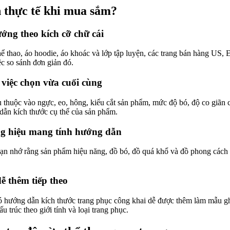
 thực tế khi mua sắm?
ớng theo kích cỡ chữ cái
hể thao, áo hoodie, áo khoác và lớp tập luyện, các trang bán hàng US
ệc so sánh đơn giản đó.
việc chọn vừa cuối cùng
 thuộc vào ngực, eo, hông, kiểu cắt sản phẩm, mức độ bó, độ co giãn c
dẫn kích thước cụ thể của sản phẩm.
g hiệu mang tính hướng dẫn
ạn nhớ rằng sản phẩm hiệu năng, đồ bó, đồ quá khổ và đồ phong cách 
ễ thêm tiếp theo
ó hướng dẫn kích thước trang phục công khai dễ được thêm làm mẫu ghi
u trúc theo giới tính và loại trang phục.