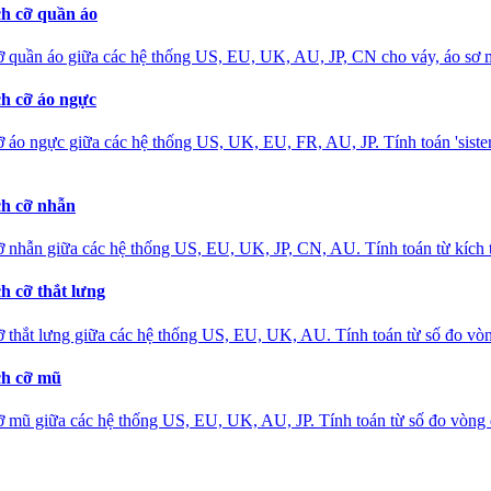
ch cỡ quần áo
ỡ quần áo giữa các hệ thống US, EU, UK, AU, JP, CN cho váy, áo sơ m
ch cỡ áo ngực
 áo ngực giữa các hệ thống US, UK, EU, FR, AU, JP. Tính toán 'sister 
ch cỡ nhẫn
ỡ nhẫn giữa các hệ thống US, EU, UK, JP, CN, AU. Tính toán từ kích 
h cỡ thắt lưng
 thắt lưng giữa các hệ thống US, EU, UK, AU. Tính toán từ số đo vòn
ch cỡ mũ
ỡ mũ giữa các hệ thống US, EU, UK, AU, JP. Tính toán từ số đo vòng 