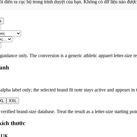
i diễn ra cục bộ trong trình duyệt của bạn. Không có dữ liệu nào được
x
 guidance only. The conversion is a generic athletic apparel letter-size r
hanh
alpha label only; the selected brand fit note stays active and appears in t
XL
XXL
 verified brand-size database. Treat the result as a letter-size starting p
kích thước
UK