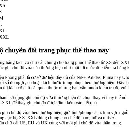
XS
S
M
L
XL
XXL
ộ chuyển đổi trang phục thể thao này
ng bảng kích cỡ chữ cái chung cho trang phục thể thao từ XS đến XX
c ghi chú độ vừa của thương hiệu như một lời nhắc để kiểm tra bảng k
u không phải là cơ sở dữ liệu đầy đủ của Nike, Adidas, Puma hay Und
i số đo ngực, eo hoặc kích thước trang phục theo thương hiệu. Đây l
n thị kích cỡ chữ cái quen thuộc nhưng bạn vẫn muốn kiểm tra độ vừa
hanh sử dụng ghi chú độ vừa thương hiệu đã chọn thay vì thay thế nó
S–XXL để thấy ghi chú đó được đính kèm vào kết quả.
:
ghi chú độ vừa theo thương hiệu, giới tính/phong cách, khu vực nguồn
ng cục bộ XS–XXL dùng chung cho chế độ nam, nữ và unisex.
n chữ cái US, EU và UK cùng với một ghi chú độ vừa thận trọng.