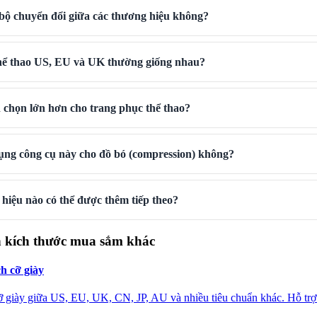
 bộ chuyển đổi giữa các thương hiệu không?
thể thao US, EU và UK thường giống nhau?
n chọn lớn hơn cho trang phục thể thao?
dụng công cụ này cho đồ bó (compression) không?
iệu nào có thể được thêm tiếp theo?
 kích thước mua sắm khác
h cỡ giày
 giày giữa US, EU, UK, CN, JP, AU và nhiều tiêu chuẩn khác. Hỗ trợ kí