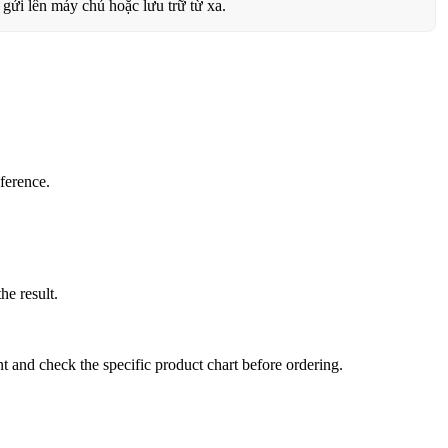
 gửi lên máy chủ hoặc lưu trữ từ xa.
eference.
he result.
oint and check the specific product chart before ordering.