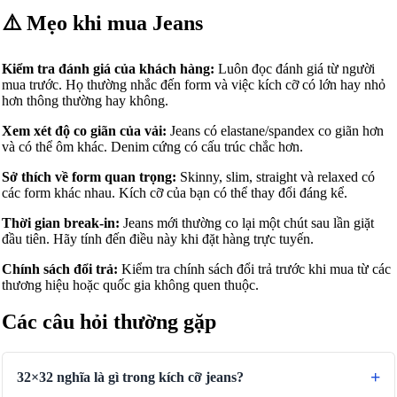
⚠️ Mẹo khi mua Jeans
Kiểm tra đánh giá của khách hàng:
Luôn đọc đánh giá từ người
mua trước. Họ thường nhắc đến form và việc kích cỡ có lớn hay nhỏ
hơn thông thường hay không.
Xem xét độ co giãn của vải:
Jeans có elastane/spandex co giãn hơn
và có thể ôm khác. Denim cứng có cấu trúc chắc hơn.
Sở thích về form quan trọng:
Skinny, slim, straight và relaxed có
các form khác nhau. Kích cỡ của bạn có thể thay đổi đáng kể.
Thời gian break-in:
Jeans mới thường co lại một chút sau lần giặt
đầu tiên. Hãy tính đến điều này khi đặt hàng trực tuyến.
Chính sách đổi trả:
Kiểm tra chính sách đổi trả trước khi mua từ các
thương hiệu hoặc quốc gia không quen thuộc.
Các câu hỏi thường gặp
32×32 nghĩa là gì trong kích cỡ jeans?