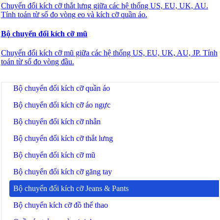
Chuyển đổi kích cỡ thắt lưng giữa các hệ thống US, EU, UK, AU.
Tính toán từ số đo vòng eo và kích cỡ quần áo.
🔗
Related Tools
Bộ chuyển đổi kích cỡ mũ
🛍️
Thời trang & Mua sắm
Chuyển đổi kích cỡ mũ giữa các hệ thống US, EU, UK, AU, JP. Tính
🔧 TOOLS
toán từ số đo vòng đầu.
Bộ chuyển đổi kích cỡ giày
Bộ chuyển đổi kích cỡ quần áo
Bộ chuyển đổi kích cỡ áo ngực
Bộ chuyển đổi kích cỡ nhẫn
Bộ chuyển đổi kích cỡ thắt lưng
Bộ chuyển đổi kích cỡ mũ
Bộ chuyển đổi kích cỡ găng tay
Bộ chuyển đổi kích cỡ Jeans & Pants
Bộ chuyển kích cỡ đồ thể thao