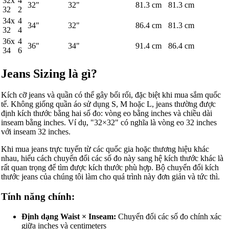
32x
4
32
"
32
"
81.3
cm
81.3
cm
32
2
34x
4
34
"
32
"
86.4
cm
81.3
cm
32
4
36x
4
36
"
34
"
91.4
cm
86.4
cm
34
6
Jeans Sizing là gì?
Kích cỡ jeans và quần có thể gây bối rối, đặc biệt khi mua sắm quốc
tế. Không giống quần áo sử dụng S, M hoặc L, jeans thường được
định kích thước bằng hai số đo: vòng eo bằng inches và chiều dài
inseam bằng inches. Ví dụ, "32×32" có nghĩa là vòng eo 32 inches
với inseam 32 inches.
Khi mua jeans trực tuyến từ các quốc gia hoặc thương hiệu khác
nhau, hiểu cách chuyển đổi các số đo này sang hệ kích thước khác là
rất quan trọng để tìm được kích thước phù hợp. Bộ chuyển đổi kích
thước jeans của chúng tôi làm cho quá trình này đơn giản và tức thì.
Tính năng chính:
Định dạng Waist × Inseam:
Chuyển đổi các số đo chính xác
giữa inches và centimeters