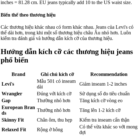
inches = 81.28 cm. EU jeans typically add 10 to the US waist size.
Biến thể theo thương hiệu
Các thương hiệu khác nhau có form khác nhau. Jeans của Levi's có
thể dài hơn, trong khi một số thương hiệu châu Âu nhỏ hơn. Luôn
kiểm tra đánh giá và hướng dẫn kích cỡ của thương hiệu.
Hướng dẫn kích cỡ các thương hiệu jeans
phổ biến
Brand
Ghi chú kích cỡ
Recommendation
Mẫu 501 có inseam
Levi's
Giảm inseam 1-2 inches
dài
Wrangler
Đúng với kích cỡ
Sử dụng số đo tiêu chuẩn
Gap
Thường nhỏ hơn
Tăng kích cỡ vòng eo
European Bran
Thường nhỏ hơn
Tăng lên 1-2 kích cỡ
ds
Skinny Fit
Chân ôm, thu hẹp
Kiểm tra inseam cẩn thận
Có thể vừa khác so với mong
Relaxed Fit
Rộng ở hông
đợi