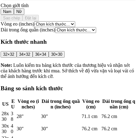
Chọn giới tính
Nam
Nữ
Sao chép
Đặt lại
Vòng eo (inches)
Dài trong ống quần (inches)
Kích thước nhanh
32×32
34×32
36×34
30×30
Note:
Luôn kiểm tra bảng kích thước của thương hiệu và nhận xét
của khách hàng trước khi mua. Sở thích về độ vừa vặn và loại vải có
thể ảnh hưởng đến kích cỡ.
Bảng so sánh kích thước
E
Vòng eo (i
Dài trong ống quầ
Vòng eo
Dài trong ống q
US
U
nches)
n (inches)
(cm)
uần (cm)
28x
3
28
"
30
"
71.1
cm
76.2
cm
30
8
30x
4
30
"
30
"
76.2
cm
76.2
cm
30
0