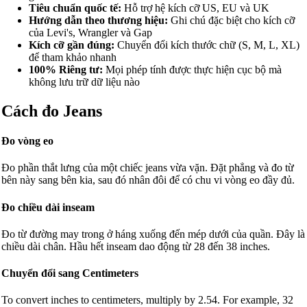
Tiêu chuẩn quốc tế:
Hỗ trợ hệ kích cỡ US, EU và UK
Hướng dẫn theo thương hiệu:
Ghi chú đặc biệt cho kích cỡ
của Levi's, Wrangler và Gap
Kích cỡ gần đúng:
Chuyển đổi kích thước chữ (S, M, L, XL)
để tham khảo nhanh
100% Riêng tư:
Mọi phép tính được thực hiện cục bộ mà
không lưu trữ dữ liệu nào
Cách đo Jeans
Đo vòng eo
Đo phần thắt lưng của một chiếc jeans vừa vặn. Đặt phẳng và đo từ
bên này sang bên kia, sau đó nhân đôi để có chu vi vòng eo đầy đủ.
Đo chiều dài inseam
Đo từ đường may trong ở háng xuống đến mép dưới của quần. Đây là
chiều dài chân. Hầu hết inseam dao động từ 28 đến 38 inches.
Chuyển đổi sang Centimeters
To convert inches to centimeters, multiply by 2.54. For example, 32