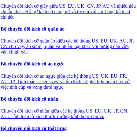
Chuyển đổi kích cỡ giày giữa US, EU, UK, CN, JP, AU và nhiều tiêu
chuẩn khác. Hỗ trợ kích cỡ nam, nữ và trẻ em với các bảng kích cỡ
chi tiết.
Bộ chuyển đổi kích cỡ quần áo
Chuyển đổi kích cỡ quần áo giữa các hệ thống US, EU, UK, AU, JP,
CN cho váy, áo sơ mi, quần và nhiều loại khác với hướng dẫn vừa
vặn chính xác.
Bộ chuyển đổi kích cỡ áo ngực
Chuyển đổi kích cỡ áo ngực giữa các hệ thống US, UK, EU, FR,
AU, JP. Tính toán 'sister sizes' và tìm kích cỡ phù hợp hoàn hảo với
việc tính cúp và vòng dưới ngực.
Bộ chuyển đổi kích cỡ nhẫn
Chuyển đổi kích cỡ nhẫn giữa các hệ thống US, EU, UK, JP, CN,
AU. Tính toán từ kích thước đường kính hoặc chu vi.
Bộ chuyển đổi kích cỡ thắt lưng