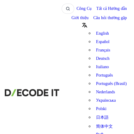
Công Cụ
Tất cả Hướng dẫn
Giới thiệu
Câu hỏi thường gặp
English
Español
Français
Deutsch
Italiano
Português
Português (Brasil)
Nederlands
Українська
Polski
日本語
简体中文