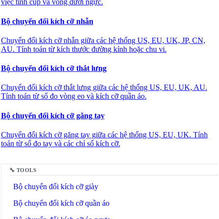
việc tính cúp và vòng dưới ngực.
Bộ chuyển đổi kích cỡ nhẫn
Chuyển đổi kích cỡ nhẫn giữa các hệ thống US, EU, UK, JP, CN,
AU. Tính toán từ kích thước đường kính hoặc chu vi.
Bộ chuyển đổi kích cỡ thắt lưng
Chuyển đổi kích cỡ thắt lưng giữa các hệ thống US, EU, UK, AU.
Tính toán từ số đo vòng eo và kích cỡ quần áo.
Bộ chuyển đổi kích cỡ găng tay
🔗
Related Tools
Chuyển đổi kích cỡ găng tay giữa các hệ thống US, EU, UK. Tính
toán từ số đo tay và các chỉ số kích cỡ.
🛍️
Thời trang & Mua sắm
🔧 TOOLS
Bộ chuyển đổi kích cỡ giày
Bộ chuyển đổi kích cỡ quần áo