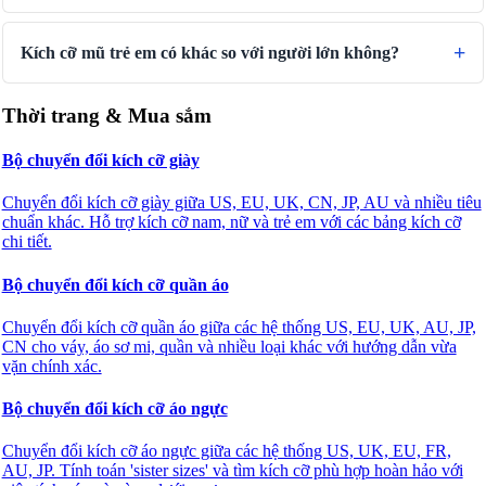
Kích cỡ mũ trẻ em có khác so với người lớn không?
Thời trang & Mua sắm
Bộ chuyển đổi kích cỡ giày
Chuyển đổi kích cỡ giày giữa US, EU, UK, CN, JP, AU và nhiều tiêu
chuẩn khác. Hỗ trợ kích cỡ nam, nữ và trẻ em với các bảng kích cỡ
chi tiết.
Bộ chuyển đổi kích cỡ quần áo
Chuyển đổi kích cỡ quần áo giữa các hệ thống US, EU, UK, AU, JP,
CN cho váy, áo sơ mi, quần và nhiều loại khác với hướng dẫn vừa
vặn chính xác.
Bộ chuyển đổi kích cỡ áo ngực
Chuyển đổi kích cỡ áo ngực giữa các hệ thống US, UK, EU, FR,
AU, JP. Tính toán 'sister sizes' và tìm kích cỡ phù hợp hoàn hảo với