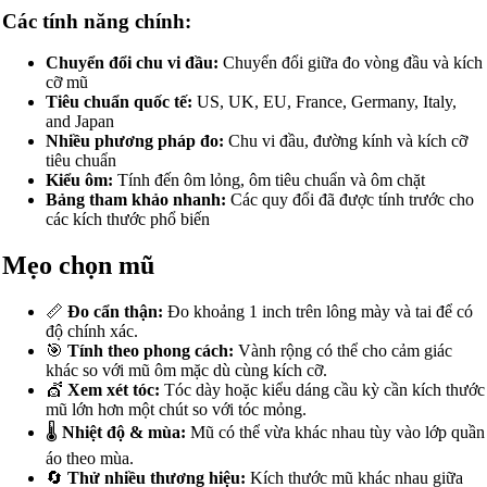
Các tính năng chính:
Chuyển đổi chu vi đầu:
Chuyển đổi giữa đo vòng đầu và kích
cỡ mũ
Tiêu chuẩn quốc tế:
US, UK, EU, France, Germany, Italy,
and Japan
Nhiều phương pháp đo:
Chu vi đầu, đường kính và kích cỡ
tiêu chuẩn
Kiểu ôm:
Tính đến ôm lỏng, ôm tiêu chuẩn và ôm chặt
Bảng tham khảo nhanh:
Các quy đổi đã được tính trước cho
các kích thước phổ biến
Mẹo chọn mũ
📏
Đo cẩn thận:
Đo khoảng 1 inch trên lông mày và tai để có
độ chính xác.
🎯
Tính theo phong cách:
Vành rộng có thể cho cảm giác
khác so với mũ ôm mặc dù cùng kích cỡ.
💇
Xem xét tóc:
Tóc dày hoặc kiểu dáng cầu kỳ cần kích thước
mũ lớn hơn một chút so với tóc mỏng.
🌡️
Nhiệt độ & mùa:
Mũ có thể vừa khác nhau tùy vào lớp quần
áo theo mùa.
🔄
Thử nhiều thương hiệu:
Kích thước mũ khác nhau giữa