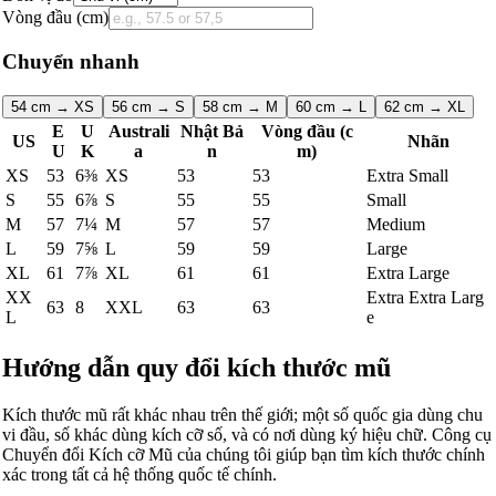
Vòng đầu (cm)
Chuyển nhanh
54 cm → XS
56 cm → S
58 cm → M
60 cm → L
62 cm → XL
E
U
Australi
Nhật Bả
Vòng đầu (c
US
Nhãn
U
K
a
n
m)
XS
53
6⅜
XS
53
53
Extra Small
S
55
6⅞
S
55
55
Small
M
57
7¼
M
57
57
Medium
L
59
7⅝
L
59
59
Large
XL
61
7⅞
XL
61
61
Extra Large
XX
Extra Extra Larg
63
8
XXL
63
63
L
e
Hướng dẫn quy đổi kích thước mũ
Kích thước mũ rất khác nhau trên thế giới; một số quốc gia dùng chu
vi đầu, số khác dùng kích cỡ số, và có nơi dùng ký hiệu chữ. Công cụ
Chuyển đổi Kích cỡ Mũ của chúng tôi giúp bạn tìm kích thước chính
xác trong tất cả hệ thống quốc tế chính.