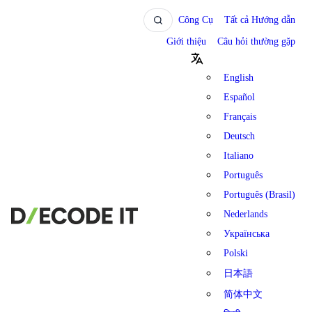
Công Cụ
Tất cả Hướng dẫn
Giới thiệu
Câu hỏi thường gặp
English
Español
Français
Deutsch
Italiano
Português
Português (Brasil)
Nederlands
Українська
Polski
日本語
简体中文