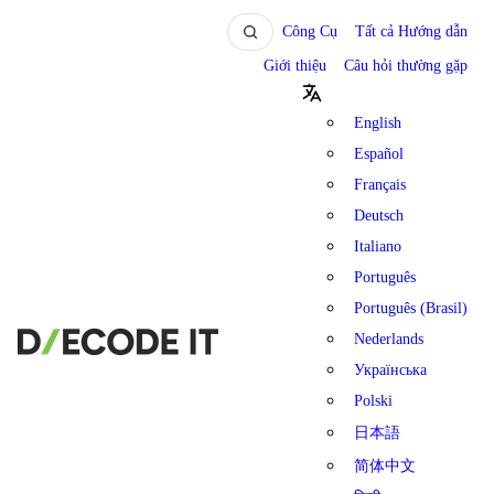
Công Cụ
Tất cả Hướng dẫn
Giới thiệu
Câu hỏi thường gặp
English
Español
Français
Deutsch
Italiano
Português
Português (Brasil)
Nederlands
Українська
Polski
日本語
简体中文