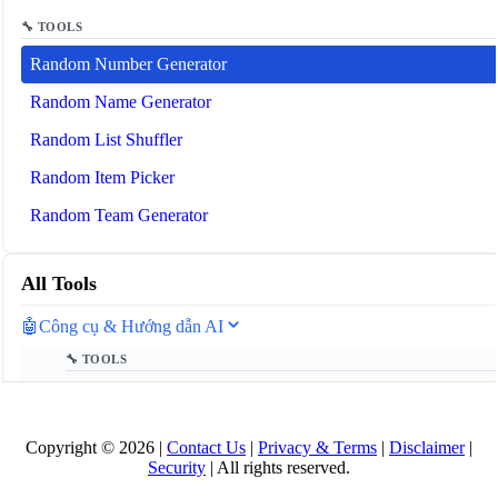
🔧 TOOLS
Random Number Generator
Random Name Generator
Random List Shuffler
Random Item Picker
Random Team Generator
All Tools
🤖
Công cụ & Hướng dẫn AI
🔧 TOOLS
Bộ đếm token LLM
📚 AI GUIDES
Copyright © 2026 |
Contact Us
|
Privacy & Terms
|
Disclaimer
|
Security
| All rights reserved.
Thuật ngữ AI 2025