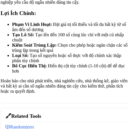
nghiệp yêu cầu độ ngẫu nhiên đáng tin cậy.
Lợi Ích Chính:
Phạm Vi Linh Hoạt:
Đặt giá trị tối thiểu và tối đa bất kỳ từ số
âm đến số dương
Tạo Lô Số:
Tạo lên đến 100 số cùng lúc chỉ với một cú nhấp
chuột
Kiểm Soát Trùng Lặp:
Chọn cho phép hoặc ngăn chặn các số
trùng lặp trong kết quả
Loại Số:
Tạo số nguyên hoặc số thực với độ chính xác thập
phân tùy chỉnh
Bố Cục Hiển Thị:
Hiển thị cột tùy chỉnh (1-10 cột) để dễ đọc
hơn
Hoàn hảo cho nhà phát triển, nhà nghiên cứu, nhà thống kê, giáo viên
và bất kỳ ai cần số ngẫu nhiên đáng tin cậy cho kiểm thử, phân tích
hoặc ra quyết định.
🔗
Related Tools
🎲
Randomizers