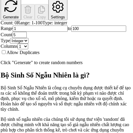
Generate
Clear
Copy
Settings
Count:
0
Range:
1
-
100
Type:
integer
Range
to
Count
Type
Columns
Allow Duplicates
Click "Generate" to create random numbers
Bộ Sinh Số Ngẫu Nhiên là gì?
Bộ Sinh Số Ngẫu Nhiên là công cụ chuyên dụng được thiết kế để tạo
ra các số không thể đoán trước trong bất kỳ phạm vi nào được chỉ
định, phục vụ cho xổ số, mô phỏng, kiểm thử hoặc ra quyết định.
Hoàn hảo để tạo số nguyên và số thực ngẫu nhiên với độ chính xác
tùy chỉnh.
Bộ sinh số ngẫu nhiên của chúng tôi sử dụng thư viện 'random' đã
được chứng minh với khả năng tạo số giả ngẫu nhiên chất lượng cao
phù hợp cho phân tích thống kê, trò chơi và các ứng dụng chuyên