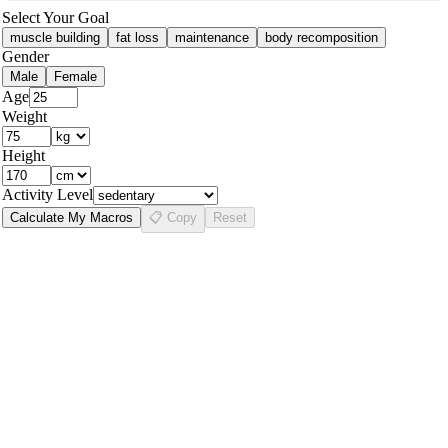
Select Your Goal
muscle building
fat loss
maintenance
body recomposition
Gender
Male
Female
Age
Weight
Height
Activity Level
Calculate My Macros
📋 Copy
Reset