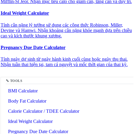
Mifflin-St Jeor. Nhận mục tiêu calo cho giảm cân, tăng cân và duy trì.
Ideal Weight Calculator
Tính cân nặng lý tưởng sử dụng các công thức Robinson, Miller,
Devine và Hamwi. Nhận khoảng cân nặng khỏe mạnh dựa trên chiều
cao và kích thước khung xương.
Pregnancy Due Date Calculator
Tính ngày dự sinh từ ngày hành kinh cuối cùng hoặc ngày thụ thai.
🔗
Related Tools
Nhận tuần thai hiện tại, tam cá nguyệt và mốc thời gian của thai kỳ.
💪
Sức khỏe & Thể dục
🔧 TOOLS
BMI Calculator
Body Fat Calculator
Calorie Calculator / TDEE Calculator
Ideal Weight Calculator
Pregnancy Due Date Calculator