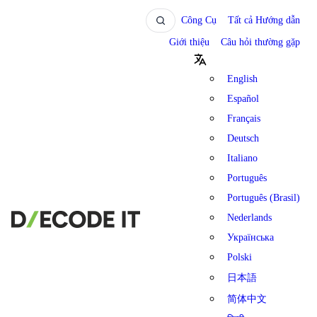
Công Cụ
Tất cả Hướng dẫn
Giới thiệu
Câu hỏi thường gặp
English
Español
Français
Deutsch
Italiano
Português
Português (Brasil)
Nederlands
Українська
Polski
日本語
简体中文