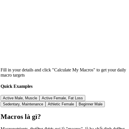
Fill in your details and click "Calculate My Macros" to get your daily
macro targets
Quick Examples
Active Male, Muscle
Active Female, Fat Loss
Sedentary, Maintenance
Athletic Female
Beginner Male
Macros là gì?
Macronutrients, thường được gọi là "macros", là ba chất dinh dưỡng