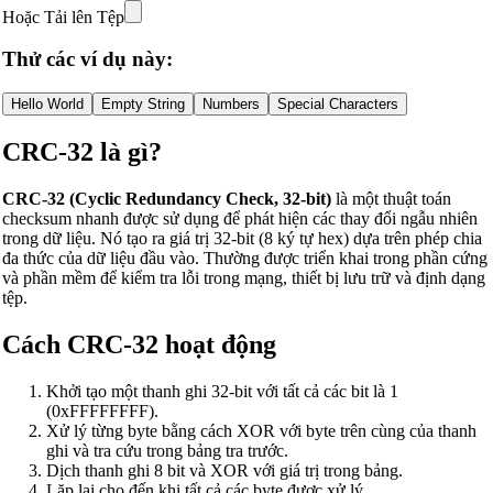
Hoặc Tải lên Tệp
Thử các ví dụ này:
Hello World
Empty String
Numbers
Special Characters
CRC-32 là gì?
CRC-32 (Cyclic Redundancy Check, 32-bit)
là một thuật toán
checksum nhanh được sử dụng để phát hiện các thay đổi ngẫu nhiên
trong dữ liệu. Nó tạo ra giá trị 32-bit (8 ký tự hex) dựa trên phép chia
đa thức của dữ liệu đầu vào. Thường được triển khai trong phần cứng
và phần mềm để kiểm tra lỗi trong mạng, thiết bị lưu trữ và định dạng
tệp.
Cách CRC-32 hoạt động
Khởi tạo một thanh ghi 32-bit với tất cả các bit là 1
(0xFFFFFFFF).
Xử lý từng byte bằng cách XOR với byte trên cùng của thanh
ghi và tra cứu trong bảng tra trước.
Dịch thanh ghi 8 bit và XOR với giá trị trong bảng.
Lặp lại cho đến khi tất cả các byte được xử lý.