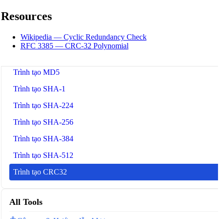
Resources
🔗
Related Tools
Wikipedia — Cyclic Redundancy Check
🔒
Công cụ Băm
RFC 3385 — CRC-32 Polynomial
🔧 TOOLS
Trình tạo MD5
Trình tạo SHA-1
Trình tạo SHA-224
Trình tạo SHA-256
Trình tạo SHA-384
Trình tạo SHA-512
Trình tạo CRC32
All Tools