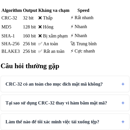
Algorithm
Output
Kháng va chạm
Speed
⚡ Rất nhanh
CRC-32
32 bit
❌ Thấp
⚡ Nhanh
MD5
128 bit
❌ Hỏng
⚡ Nhanh
SHA-1
160 bit
❌ Bị xâm phạm
SHA-256
256 bit
✅ An toàn
🚀 Trung bình
⚡ Cực nhanh
BLAKE3
256 bit
✅ Rất an toàn
Câu hỏi thường gặp
CRC-32 có an toàn cho mục đích mật mã không?
Tại sao sử dụng CRC-32 thay vì hàm băm mật mã?
Làm thế nào để tôi xác minh việc tải xuống tệp?