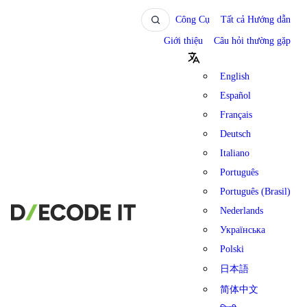
Công Cụ
Tất cả Hướng dẫn
Giới thiệu
Câu hỏi thường gặp
English
Español
Français
Deutsch
Italiano
Português
Português (Brasil)
Nederlands
Українська
Polski
日本語
简体中文