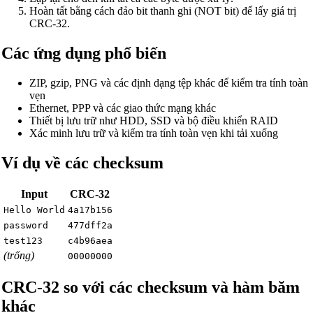
Hoàn tất bằng cách đảo bit thanh ghi (NOT bit) để lấy giá trị
CRC-32.
Các ứng dụng phổ biến
ZIP, gzip, PNG và các định dạng tệp khác để kiểm tra tính toàn
vẹn
Ethernet, PPP và các giao thức mạng khác
Thiết bị lưu trữ như HDD, SSD và bộ điều khiển RAID
Xác minh lưu trữ và kiểm tra tính toàn vẹn khi tải xuống
Ví dụ về các checksum
Input
CRC-32
Hello World
4a17b156
password
477dff2a
test123
c4b96aea
(trống)
00000000
CRC-32 so với các checksum và hàm băm
khác