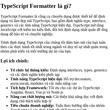
TypeScript Formatter là gì?
TypeScript Formatter là công cụ chuyên dụng được thiết kế để định
dạng và làm đẹp mã TypeScript, bao gồm định nghĩa type, interface,
generics và các tính năng TypeScript hiện đại. TypeScript mở rộng
JavaScript với kiểm tra kiểu tĩnh, đòi hỏi định dạng nhất quán để ứng
dụng dễ bảo trì và chuyên nghiệp.
Trình định dạng TypeScript của chúng tôi đảm bảo mã của bạn tuân
theo các thực hành tốt nhất trong ngành và duy trì sự nhất quán trong
nhóm phát triển và môi trường dự án của bạn.
Lợi ích chính:
Tổ chức hệ thống kiểu:
Định dạng interfaces, types, generics
và các định nghĩa kiểu phức tạp
Tính năng TypeScript hiện đại:
Hỗ trợ decorators,
async/await, modules và các mẫu nâng cao
Tích hợp Framework:
Tối ưu cho các dự án TypeScript
Angular, React, Vue.js và Node.js
Nâng cao chất lượng mã:
Cải thiện khả năng đọc với định
dạng chú thích kiểu hợp lý
Tiêu chuẩn doanh nghiệp:
Tuân theo hướng dẫn của nhóm
TypeScript và các thực hành tốt nhất trong ngành