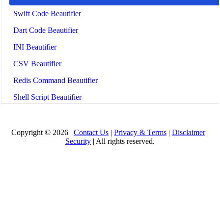
Swift Code Beautifier
Dart Code Beautifier
INI Beautifier
CSV Beautifier
Redis Command Beautifier
Shell Script Beautifier
Batch Script Beautifier
C/C++ Code Beautifier
Copyright © 2026 |
Contact Us
|
Privacy & Terms
|
Disclaimer
|
Security
| All rights reserved.
CUDA Code Beautifier
Scala Code Beautifier
Haskell Code Beautifier
Elixir Code Beautifier
R Code Beautifier