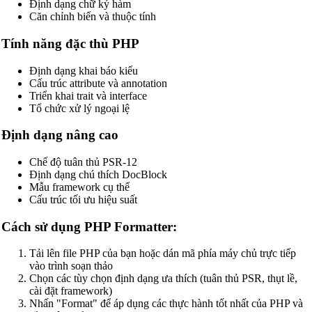
Định dạng chữ ký hàm
Căn chỉnh biến và thuộc tính
Tính năng đặc thù PHP
Định dạng khai báo kiểu
Cấu trúc attribute và annotation
Triển khai trait và interface
Tổ chức xử lý ngoại lệ
🔗
Related Tools
Định dạng nâng cao
📝
Công cụ Định dạng & Làm đẹp mã
Chế độ tuân thủ PSR-12
🔧 TOOLS
Định dạng chú thích DocBlock
Mẫu framework cụ thể
HTML Beautifier
Cấu trúc tối ưu hiệu suất
CSS Beautifier
Cách sử dụng PHP Formatter:
JavaScript Beautifier
Tải lên file PHP của bạn hoặc dán mã phía máy chủ trực tiếp
TypeScript Beautifier
vào trình soạn thảo
Chọn các tùy chọn định dạng ưa thích (tuân thủ PSR, thụt lề,
JSX Beautifier
cài đặt framework)
Nhấn "Format" để áp dụng các thực hành tốt nhất của PHP và
Vue Beautifier