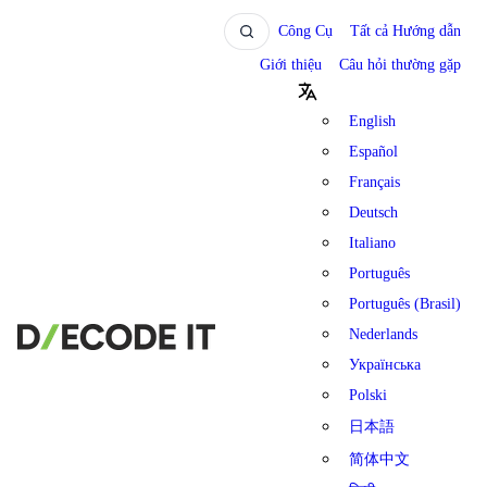
Công Cụ
Tất cả Hướng dẫn
Giới thiệu
Câu hỏi thường gặp
English
Español
Français
Deutsch
Italiano
Português
Português (Brasil)
Nederlands
Українська
Polski
日本語
简体中文