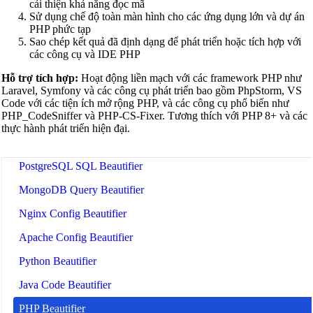
cải thiện khả năng đọc mã
Sử dụng chế độ toàn màn hình cho các ứng dụng lớn và dự án
SCSS Beautifier
PHP phức tạp
Sao chép kết quả đã định dạng để phát triển hoặc tích hợp với
JSON Beautifier
các công cụ và IDE PHP
XML Beautifier
Hỗ trợ tích hợp:
Hoạt động liền mạch với các framework PHP như
Laravel, Symfony và các công cụ phát triển bao gồm PhpStorm, VS
YAML Beautifier
Code với các tiện ích mở rộng PHP, và các công cụ phổ biến như
PHP_CodeSniffer và PHP-CS-Fixer. Tương thích với PHP 8+ và các
SQL Beautifier
thực hành phát triển hiện đại.
MySQL SQL Beautifier
PostgreSQL SQL Beautifier
MongoDB Query Beautifier
Nginx Config Beautifier
Apache Config Beautifier
Python Beautifier
Java Code Beautifier
PHP Beautifier