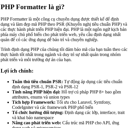
PHP Formatter là gì?
PHP Formatter là một công cụ chuyên dụng được thiết kế để định
dạng và làm đẹp mã PHP theo PSR (Khuyến nghị tiêu chuẩn PHP) và
các thực hành phát triển PHP hiện đại. PHP là một ngôn ngữ kịch bản
phía máy chủ phổ biến cho phát triển web, yêu cầu định dạng nhất
quán để có các ứng dụng dễ bảo trì và chuyên nghiệp.
Trình định dạng PHP của chúng tôi đảm bảo mã của bạn tuân theo các
thực hành tốt nhất trong ngành và duy trì sự nhất quán trong nhóm
phát triển và môi trường dự án của bạn.
Lợi ích chính:
Tuân thủ tiêu chuẩn PSR:
Tự động áp dụng các tiêu chuẩn
định dạng PSR-1, PSR-2 và PSR-12
Tính năng PHP hiện đại:
Hỗ trợ cú pháp PHP 8+ bao gồm
attributes, enums và union types
Tích hợp Framework:
Tối ưu cho Laravel, Symfony,
CodeIgniter và các framework PHP phổ biến
Tổ chức hướng đối tượng:
Định dạng các lớp, interface, trait
và khai báo namespace
Nâng cao phát triển web:
Cấu trúc mã PHP cho API, ứng
dụng web và microservices