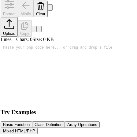
Format
Minify
Clear
Upload
Copy
Lines:
1
Chars:
0
Size:
0
KB
Try Examples
Basic Function
Class Definition
Array Operations
Mixed HTML/PHP