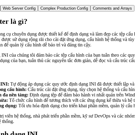
Web Server Config
Complex Production Config
Comments and Arrays
er là gì?
ông cụ chuyên dụng được thiết kế để định dạng và làm đẹp các tệp cấu hì
 được sử dụng rộng rãi cho cài đặt ứng dụng, cấu hình hệ thống và t
 để quản lý cấu hình dễ bảo trì và đáng tin cậy.
INI của chúng tôi đảm bảo các tệp cấu hình của bạn tuân theo các quy 
 dụng của bạn, tuân thủ các nguyên tắc đơn giản, dễ đọc và cấu trúc cấ
 INI:
Tự động áp dụng các quy ước định dạng INI đã được thiết lập và 
ong cấu hình:
Cấu trúc cài đặt ứng dụng, tùy chọn hệ thống và cấu hình 
 đa nền tảng:
Định dạng tệp để đảm bảo hành vi nhất quán trên Win
hừa:
Tổ chức cấu hình để tương thích với các ứng dụng kế thừa và hệ
ng dụng:
Tối ưu hóa định dạng cho triển khai phần mềm, quản lý cấu hì
rị viên hệ thống, nhà phát triển phần mềm, kỹ sư DevOps và các nhóm 
ệ thống.
ịnh dạng INI