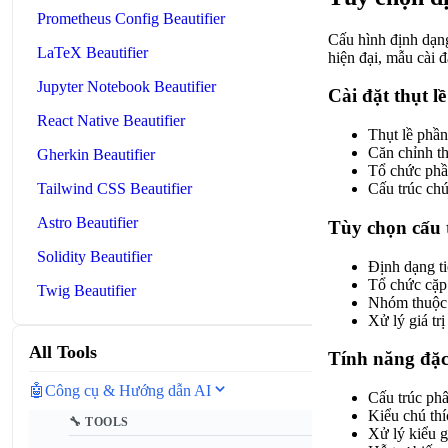
Prometheus Config Beautifier
Cấu hình định dạng
LaTeX Beautifier
hiện đại, mẫu cài đ
Jupyter Notebook Beautifier
Cài đặt thụt lề
React Native Beautifier
Thụt lề phần
Căn chỉnh t
Gherkin Beautifier
Tổ chức phầ
Tailwind CSS Beautifier
Cấu trúc chú
Astro Beautifier
Tùy chọn cấu 
Solidity Beautifier
Định dạng t
Tổ chức cặp 
Twig Beautifier
Nhóm thuộc t
Xử lý giá tr
All Tools
Tính năng đặc
🤖
Công cụ & Hướng dẫn AI
Cấu trúc ph
Kiểu chú thí
🔧 TOOLS
Xử lý kiểu gi