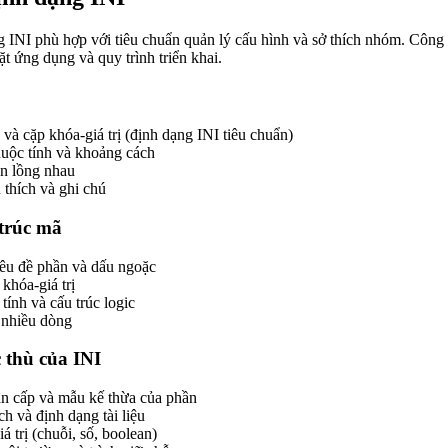
 INI phù hợp với tiêu chuẩn quản lý cấu hình và sở thích nhóm. Công c
ặt ứng dụng và quy trình triển khai.
 và cặp khóa-giá trị (định dạng INI tiêu chuẩn)
huộc tính và khoảng cách
n lồng nhau
 thích và ghi chú
trúc mã
iêu đề phần và dấu ngoặc
khóa-giá trị
ính và cấu trúc logic
ị nhiều dòng
 thù của INI
ân cấp và mẫu kế thừa của phần
ch và định dạng tài liệu
á trị (chuỗi, số, boolean)