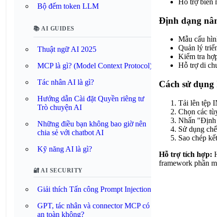
Hỗ trợ biến 
Bộ đếm token LLM
Định dạng nâ
📚 AI GUIDES
Mẫu cấu hìn
Quản lý triể
Thuật ngữ AI 2025
Kiểm tra hợp
Hỗ trợ di ch
MCP là gì? (Model Context Protocol)
Tác nhân AI là gì?
Cách sử dụng 
Hướng dẫn Cài đặt Quyền riêng tư
Tải lên tệp 
Trò chuyện AI
Chọn các tùy
Nhấn "Định d
Những điều bạn không bao giờ nên
Sử dụng chế 
chia sẻ với chatbot AI
Sao chép kết
Kỹ năng AI là gì?
Hỗ trợ tích hợp:
H
framework phần mề
🔐 AI SECURITY
Giải thích Tấn công Prompt Injection
GPT, tác nhân và connector MCP có
an toàn không?