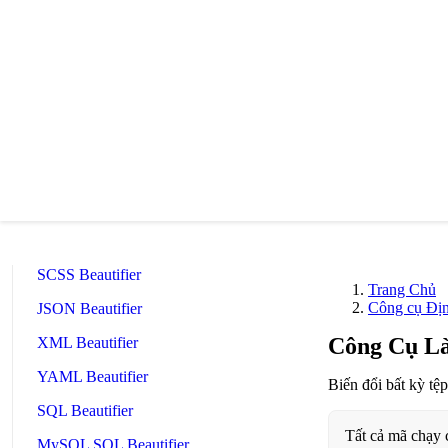
🔧 TOOLS
HTML Beautifier
CSS Beautifier
JavaScript Beautifier
TypeScript Beautifier
JSX Beautifier
Vue Beautifier
SCSS Beautifier
Trang Chủ
Công cụ Đị
JSON Beautifier
Công Cụ Là
XML Beautifier
YAML Beautifier
Biến đổi bất kỳ tệ
SQL Beautifier
Tất cả mã chạy c
MySQL SQL Beautifier