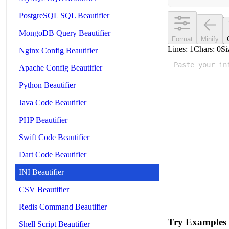
PostgreSQL SQL Beautifier
MongoDB Query Beautifier
Format
Minify
Lines:
1
Chars:
0
Si
Nginx Config Beautifier
Apache Config Beautifier
Python Beautifier
Java Code Beautifier
PHP Beautifier
Swift Code Beautifier
Dart Code Beautifier
INI Beautifier
CSV Beautifier
Redis Command Beautifier
Try Examples
Shell Script Beautifier