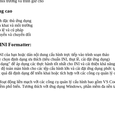
môi trường và trình giữ chỗ
ng cao
h đặc thù ứng dụng
n khai và môi trường
 lệ và cú pháp
uyển và chuyển đổi
INI Formatter:
INI của bạn hoặc dán nội dung cấu hình trực tiếp vào trình soạn thảo
 chọn định dạng ưa thích (tiêu chuẩn INI, thụt lề, cài đặt ứng dụng)
ạng" để áp dụng các thực hành tốt nhất cho INI và cải thiện khả năng
độ toàn màn hình cho các tệp cấu hình lớn và cài đặt ứng dụng phức t
 quả đã định dạng để triển khai hoặc tích hợp với các công cụ quản lý 
oạt động liền mạch với các công cụ quản lý cấu hình bao gồm VS Code 
m phổ biến. Tương thích với ứng dụng Windows, phần mềm đa nền tảng