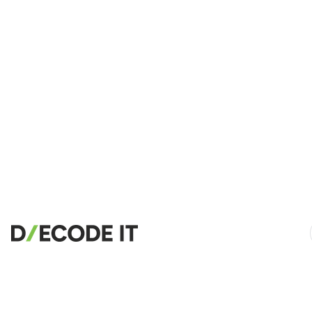
🔗
Related Tools
📝
Công cụ Định dạng & Làm đẹp mã