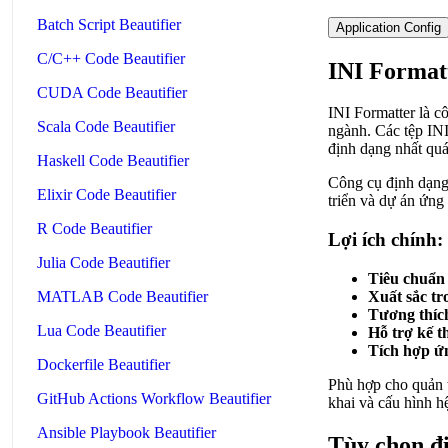
Batch Script Beautifier
Application Config
C/C++ Code Beautifier
INI Formatt
CUDA Code Beautifier
INI Formatter là c
Scala Code Beautifier
ngành. Các tệp INI
định dạng nhất quán
Haskell Code Beautifier
Công cụ định dạng 
Elixir Code Beautifier
triển và dự án ứng
R Code Beautifier
Lợi ích chính:
Julia Code Beautifier
Tiêu chuẩn
Xuất sắc tr
MATLAB Code Beautifier
Tương thích
Lua Code Beautifier
Hỗ trợ kế t
Tích hợp ứ
Dockerfile Beautifier
Phù hợp cho quản t
GitHub Actions Workflow Beautifier
khai và cấu hình h
Ansible Playbook Beautifier
Tùy chọn đ