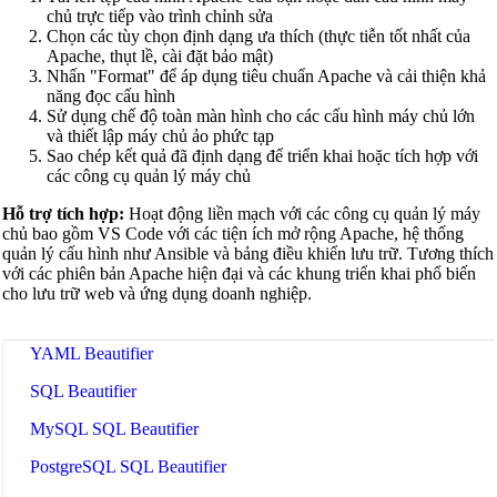
HTML Beautifier
chủ trực tiếp vào trình chỉnh sửa
Chọn các tùy chọn định dạng ưa thích (thực tiễn tốt nhất của
CSS Beautifier
Apache, thụt lề, cài đặt bảo mật)
Nhấn "Format" để áp dụng tiêu chuẩn Apache và cải thiện khả
JavaScript Beautifier
năng đọc cấu hình
Sử dụng chế độ toàn màn hình cho các cấu hình máy chủ lớn
TypeScript Beautifier
và thiết lập máy chủ ảo phức tạp
Sao chép kết quả đã định dạng để triển khai hoặc tích hợp với
JSX Beautifier
các công cụ quản lý máy chủ
Vue Beautifier
Hỗ trợ tích hợp:
Hoạt động liền mạch với các công cụ quản lý máy
chủ bao gồm VS Code với các tiện ích mở rộng Apache, hệ thống
SCSS Beautifier
quản lý cấu hình như Ansible và bảng điều khiển lưu trữ. Tương thích
với các phiên bản Apache hiện đại và các khung triển khai phổ biến
JSON Beautifier
cho lưu trữ web và ứng dụng doanh nghiệp.
XML Beautifier
YAML Beautifier
SQL Beautifier
MySQL SQL Beautifier
PostgreSQL SQL Beautifier