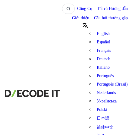
Công Cụ
Tất cả Hướng dẫn
Giới thiệu
Câu hỏi thường gặp
English
Español
Français
Deutsch
Italiano
Português
Português (Brasil)
Nederlands
Українська
Polski
日本語
简体中文