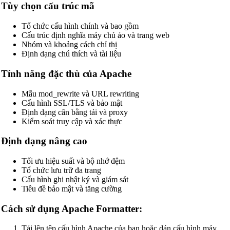
Tùy chọn cấu trúc mã
Tổ chức cấu hình chính và bao gồm
Cấu trúc định nghĩa máy chủ ảo và trang web
Nhóm và khoảng cách chỉ thị
Định dạng chú thích và tài liệu
Tính năng đặc thù của Apache
Mẫu mod_rewrite và URL rewriting
Cấu hình SSL/TLS và bảo mật
Định dạng cân bằng tải và proxy
Kiểm soát truy cập và xác thực
Định dạng nâng cao
Tối ưu hiệu suất và bộ nhớ đệm
Tổ chức lưu trữ đa trang
Cấu hình ghi nhật ký và giám sát
🔗
Related Tools
Tiêu đề bảo mật và tăng cường
📝
Công cụ Định dạng & Làm đẹp mã
Cách sử dụng Apache Formatter:
🔧 TOOLS
Tải lên tệp cấu hình Apache của bạn hoặc dán cấu hình máy