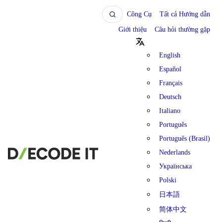
Công Cụ
Tất cả Hướng dẫn
Giới thiệu
Câu hỏi thường gặp
English
Español
Français
Deutsch
Italiano
Português
Português (Brasil)
Nederlands
Українська
Polski
日本語
简体中文