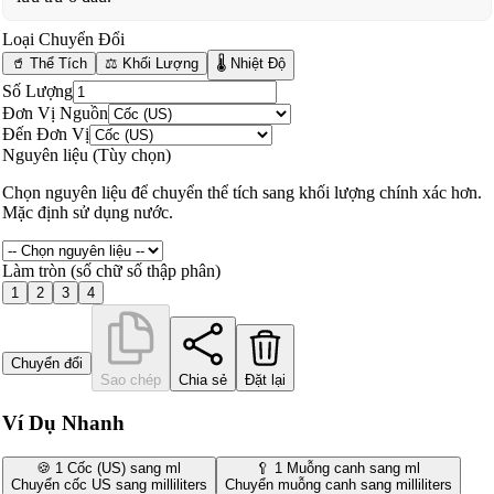
Loại Chuyển Đổi
🥤 Thể Tích
⚖️ Khối Lượng
🌡️ Nhiệt Độ
Số Lượng
Đơn Vị Nguồn
Đến Đơn Vị
Nguyên liệu (Tùy chọn)
Chọn nguyên liệu để chuyển thể tích sang khối lượng chính xác hơn.
Mặc định sử dụng nước.
Làm tròn (số chữ số thập phân)
1
2
3
4
Chuyển đổi
Sao chép
Chia sẻ
Đặt lại
Ví Dụ Nhanh
🍪 1 Cốc (US) sang ml
🥄 1 Muỗng canh sang ml
Chuyển cốc US sang milliliters
Chuyển muỗng canh sang milliliters