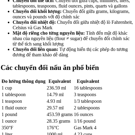
Chuyển đổi thể tích:
Chuyển đổi giữa cups, milliliters, liters,
tablespoons, teaspoons, fluid ounces, pints, quarts và gallons
Chuyển đổi khối lượng:
Chuyển đổi giữa grams, kilograms,
ounces và pounds với độ chính xác
Chuyển đổi nhiệt độ:
Chuyển đổi giữa nhiệt độ lò Fahrenheit,
Celsius và Gas Mark
Mật độ riêng cho từng nguyên liệu:
Tính đến mật độ khác
nhau của nguyên liệu (flour ≠ sugar) để chuyển đổi chính xác
từ thể tích sang khối lượng
Chuyển đổi liên quan:
Tự động hiển thị các phép đo tương
đương để tham khảo dễ dàng
Các chuyển đổi nấu ăn phổ biến
Đo lường thông dụng
Equivalent
Equivalent
1 cup
236.59 ml
16 tablespoons
1 tablespoon
14.79 ml
3 teaspoons
1 teaspoon
4.93 ml
1/3 tablespoon
1 fluid ounce
29.57 ml
2 tablespoons
1 pound
453.59 grams
16 ounces
1 ounce
28.35 grams
1/16 pound
350°F
176°C
Gas Mark 4
1 liter
1000 ml
4.23 cups