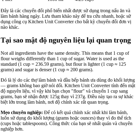
Đây là các chuyển đổi phổ biến nhất được sử dụng trong nấu ăn và
làm bánh hàng ngày. Lưu tham khảo này để tra cứu nhanh, hoặc sử
dụng công cụ Kitchen Unit Converter cho bất kỳ chuyển đổi đơn vị
nào khác.
Tại sao mật độ nguyên liệu lại quan trọng
Not all ingredients have the same density. This means that 1 cup of
flour weighs differently than 1 cup of sugar. Water is used as the
standard (1 cup = 236.59 grams), but flour is lighter (1 cup ≈ 125
grams) and sugar is denser (1 cup ≈ 200 grams).
Đó là lý do các thợ làm bánh và đầu bếp bánh ưa dùng đo khối lượng
— grams không bao giờ nói dối. Kitchen Unit Converter tính đến mật
độ nguyên liệu, vì vậy khi bạn chọn "flour" và chuyển 1 cup sang
grams, bạn sẽ nhận được 125g thay vì 237g. Điều này tạo ra sự khác
biệt lớn trong làm bánh, nơi độ chính xác rất quan trọng.
Mẹo chuyên nghiệp:
Để có kết quả chính xác nhất khi làm bánh,
luôn sử dụng đo khối lượng (grams hoặc ounces) thay vì đo thể tích
(cups hoặc tablespoons). Công thức của bạn sẽ nhất quán và chuyên
nghiệp hơn.