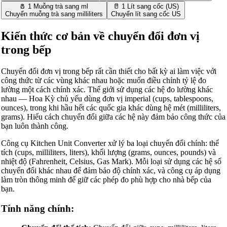
🧂 1 Muỗng trà sang ml
🥛 1 Lít sang cốc (US)
Chuyển muỗng trà sang milliliters
Chuyển lít sang cốc US
Kiến thức cơ bản về chuyển đổi đơn vị
trong bếp
Chuyển đổi đơn vị trong bếp rất cần thiết cho bất kỳ ai làm việc với
công thức từ các vùng khác nhau hoặc muốn điều chỉnh tỷ lệ đo
lường một cách chính xác. Thế giới sử dụng các hệ đo lường khác
nhau — Hoa Kỳ chủ yếu dùng đơn vị imperial (cups, tablespoons,
ounces), trong khi hầu hết các quốc gia khác dùng hệ mét (milliliters,
grams). Hiểu cách chuyển đổi giữa các hệ này đảm bảo công thức của
bạn luôn thành công.
Công cụ Kitchen Unit Converter xử lý ba loại chuyển đổi chính: thể
tích (cups, milliliters, liters), khối lượng (grams, ounces, pounds) và
nhiệt độ (Fahrenheit, Celsius, Gas Mark). Mỗi loại sử dụng các hệ số
chuyển đổi khác nhau để đảm bảo độ chính xác, và công cụ áp dụng
làm tròn thông minh để giữ các phép đo phù hợp cho nhà bếp của
bạn.
Tính năng chính: