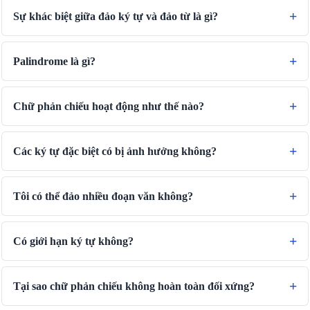
Sự khác biệt giữa đảo ký tự và đảo từ là gì?
🔗
Related Tools
📐
Unit Converters
Palindrome là gì?
🔧 TOOLS
Length Converter
Chữ phản chiếu hoạt động như thế nào?
Bộ chuyển đổi trọng lượng
Bộ chuyển đổi nhiệt độ
Các ký tự đặc biệt có bị ảnh hưởng không?
Bộ chuyển đổi thể tích
Bộ chuyển đổi thể tích khô
Tôi có thể đảo nhiều đoạn văn không?
Bộ chuyển đổi diện tích
Bộ chuyển đổi năng lượng
Có giới hạn ký tự không?
Bộ chuyển đổi lưu trữ dữ liệu
Bộ chuyển đổi tiêu thụ nhiên liệu
Tại sao chữ phản chiếu không hoàn toàn đối xứng?
Bộ chuyển đổi công suất