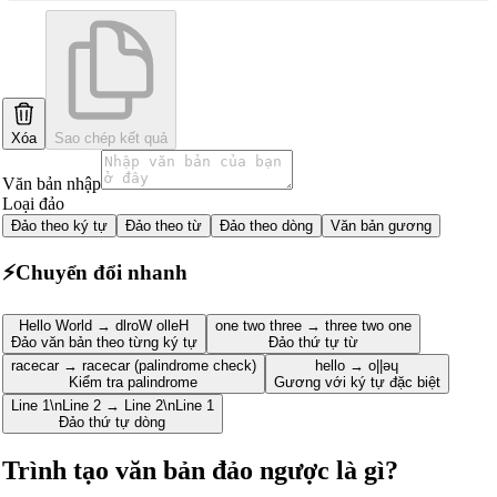
Xóa
Sao chép kết quả
Văn bản nhập
Loại đảo
Đảo theo ký tự
Đảo theo từ
Đảo theo dòng
Văn bản gương
⚡
Chuyển đổi nhanh
Hello World → dlroW olleH
one two three → three two one
Đảo văn bản theo từng ký tự
Đảo thứ tự từ
racecar → racecar (palindrome check)
hello → o||ǝɥ
Kiểm tra palindrome
Gương với ký tự đặc biệt
Line 1\nLine 2 → Line 2\nLine 1
Đảo thứ tự dòng
Trình tạo văn bản đảo ngược là gì?