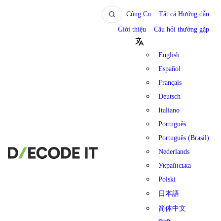
Công Cụ
Tất cả Hướng dẫn
Giới thiệu
Câu hỏi thường gặp
English
Español
Français
Deutsch
Italiano
Português
Português (Brasil)
Nederlands
Українська
Polski
日本語
简体中文