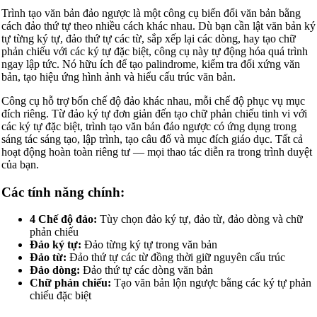
Trình tạo văn bản đảo ngược là một công cụ biến đổi văn bản bằng
cách đảo thứ tự theo nhiều cách khác nhau. Dù bạn cần lật văn bản ký
tự từng ký tự, đảo thứ tự các từ, sắp xếp lại các dòng, hay tạo chữ
phản chiếu với các ký tự đặc biệt, công cụ này tự động hóa quá trình
ngay lập tức. Nó hữu ích để tạo palindrome, kiểm tra đối xứng văn
bản, tạo hiệu ứng hình ảnh và hiểu cấu trúc văn bản.
Công cụ hỗ trợ bốn chế độ đảo khác nhau, mỗi chế độ phục vụ mục
đích riêng. Từ đảo ký tự đơn giản đến tạo chữ phản chiếu tinh vi với
các ký tự đặc biệt, trình tạo văn bản đảo ngược có ứng dụng trong
sáng tác sáng tạo, lập trình, tạo câu đố và mục đích giáo dục. Tất cả
hoạt động hoàn toàn riêng tư — mọi thao tác diễn ra trong trình duyệt
của bạn.
Các tính năng chính:
4 Chế độ đảo:
Tùy chọn đảo ký tự, đảo từ, đảo dòng và chữ
phản chiếu
Đảo ký tự:
Đảo từng ký tự trong văn bản
Đảo từ:
Đảo thứ tự các từ đồng thời giữ nguyên cấu trúc
Đảo dòng:
Đảo thứ tự các dòng văn bản
Chữ phản chiếu:
Tạo văn bản lộn ngược bằng các ký tự phản
chiếu đặc biệt