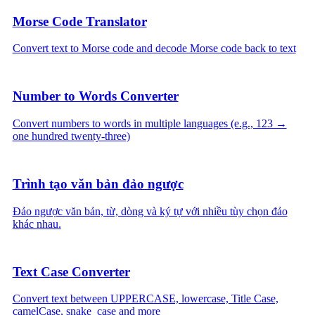
Morse Code Translator
Convert text to Morse code and decode Morse code back to text
Number to Words Converter
Convert numbers to words in multiple languages (e.g., 123 →
one hundred twenty-three)
Trình tạo văn bản đảo ngược
Đảo ngược văn bản, từ, dòng và ký tự với nhiều tùy chọn đảo
khác nhau.
Text Case Converter
Convert text between UPPERCASE, lowercase, Title Case,
camelCase, snake_case and more