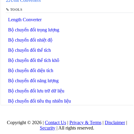
📐
Unit Converters
🔧 TOOLS
Length Converter
Bộ chuyển đổi trọng lượng
Bộ chuyển đổi nhiệt độ
Bộ chuyển đổi thể tích
Bộ chuyển đổi thể tích khô
Bộ chuyển đổi diện tích
Bộ chuyển đổi năng lượng
Bộ chuyển đổi lưu trữ dữ liệu
Bộ chuyển đổi tiêu thụ nhiên liệu
Bộ chuyển đổi công suất
Bộ chuyển đổi áp suất
Copyright © 2026 |
Contact Us
|
Privacy & Terms
|
Disclaimer
|
Security
| All rights reserved.
Bộ chuyển đổi tốc độ