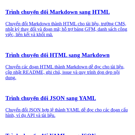
Trình chuyển đổi Markdown sang HTML
Chuyển đổi Markdown thành HTML cho tài liệu, trường CMS,
nhật ký thay đổi và đoạn mã; hỗ trợ bảng GFM, danh sách công
việc, liên kết và khối mã.
Trình chuyển đổi HTML sang Markdown
Chuyển các đoạn HTML thành Markdown dễ đọc cho tài liệu,
cập nhật README, ghi chú, issue và quy trình dọn dẹp nội
dung.
Trình chuyển đổi JSON sang YAML
Chuyển đổi JSON hợp lệ thành YAML dễ đọc cho các đoạn cấu
hình, ví dụ API và tài liệu.