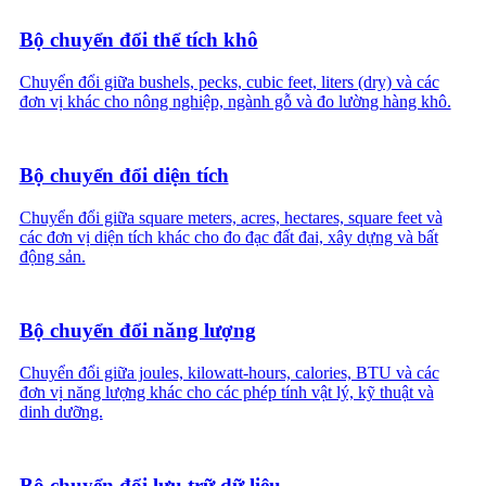
Bộ chuyển đổi thể tích khô
Chuyển đổi giữa bushels, pecks, cubic feet, liters (dry) và các
đơn vị khác cho nông nghiệp, ngành gỗ và đo lường hàng khô.
Bộ chuyển đổi diện tích
Chuyển đổi giữa square meters, acres, hectares, square feet và
các đơn vị diện tích khác cho đo đạc đất đai, xây dựng và bất
động sản.
Bộ chuyển đổi năng lượng
Chuyển đổi giữa joules, kilowatt-hours, calories, BTU và các
đơn vị năng lượng khác cho các phép tính vật lý, kỹ thuật và
dinh dưỡng.
Bộ chuyển đổi lưu trữ dữ liệu