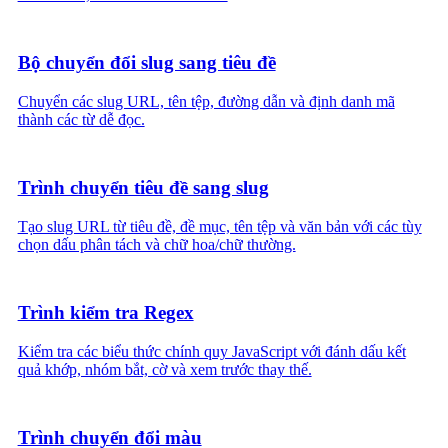
Bộ chuyển đổi slug sang tiêu đề
Chuyển các slug URL, tên tệp, đường dẫn và định danh mã
thành các từ dễ đọc.
Trình chuyển tiêu đề sang slug
Tạo slug URL từ tiêu đề, đề mục, tên tệp và văn bản với các tùy
chọn dấu phân tách và chữ hoa/chữ thường.
Trình kiểm tra Regex
Kiểm tra các biểu thức chính quy JavaScript với đánh dấu kết
quả khớp, nhóm bắt, cờ và xem trước thay thế.
Trình chuyển đổi màu