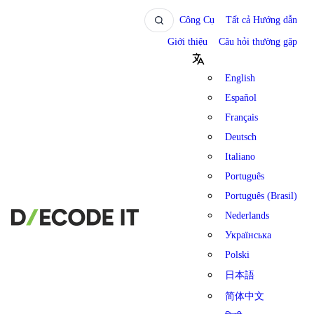
Công Cụ
Tất cả Hướng dẫn
Giới thiệu
Câu hỏi thường gặp
English
Español
Français
Deutsch
Italiano
Português
Português (Brasil)
Nederlands
Українська
Polski
日本語
简体中文