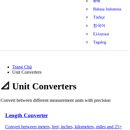
हिन्दी
Bahasa Indonesia
Türkçe
한국어
Ελληνικά
Tagalog
Trang Chủ
Unit Converters
📐
Unit Converters
Convert between different measurement units with precision
Length Converter
Convert between meters, feet, inches, kilometers, miles and 25+