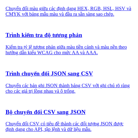
Chuyển đổi màu giữa các định dạng HEX, RGB, HSL, HSV và
CMYK với bảng mẫu màu và đầu ra sẵn sàng sao chép.
Trình kiểm tra độ tương phản
Kiểm tra tỷ lệ tương phản giữa màu tiền cảnh và màu nền theo
hướng dẫn kiểu WCAG cho mức AA và AAA.
Trình chuyển đổi JSON sang CSV
Chuyển các bản ghi JSON thành bảng CSV với ghi chú rõ ràng
cho các giá trị lồng nhau và ô trống.
Bộ chuyển đổi CSV sang JSON
Chuyển đổi CSV có tiêu đề thành các đối tượng JSON được
định dạng cho API, tập lệnh và dữ liệu mẫu.