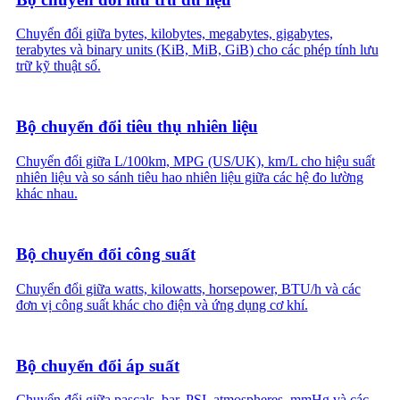
Chuyển đổi giữa bytes, kilobytes, megabytes, gigabytes,
terabytes và binary units (KiB, MiB, GiB) cho các phép tính lưu
trữ kỹ thuật số.
Bộ chuyển đổi tiêu thụ nhiên liệu
Chuyển đổi giữa L/100km, MPG (US/UK), km/L cho hiệu suất
nhiên liệu và so sánh tiêu hao nhiên liệu giữa các hệ đo lường
khác nhau.
Bộ chuyển đổi công suất
Chuyển đổi giữa watts, kilowatts, horsepower, BTU/h và các
đơn vị công suất khác cho điện và ứng dụng cơ khí.
Bộ chuyển đổi áp suất
Chuyển đổi giữa pascals, bar, PSI, atmospheres, mmHg và các