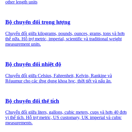
other length units
Bộ chuyển đổi trọng lượng
Chuyển đổi giữa kilograms, pounds, ounces, grams, tons và hơn
thế nữa. Hỗ trợ metric, imperial, scientific và traditional weight
measurement units.
Bộ chuyển đổi nhiệt độ
Chuyển đổi giữa Celsius, Fahrenheit, Kelvin, Rankine và
Réaumur cho các ứng dụng khoa học, thời tiết và nấu ăn.
Bộ chuyển đổi thể tích
Chuyển đổi giữa liters, gallons, cubic meters, cups và hơn 40 đơn
vị thể tích. Hỗ trợ metric, US customary, UK imperial và cubic
measurements.