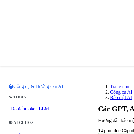
🔗
Related Tools
🤖
Công cụ & Hướng dẫn AI
Trang chủ
Công cụ AI
Bảo mật AI
🔧 TOOLS
Các GPT, A
Bộ đếm token LLM
Hướng dẫn bảo mật
📚 AI GUIDES
14 phút đọc
Cập n