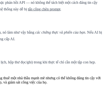
oặc phản hồi API — nó không thể tách biệt một cách đáng tin cậy
c hệ thống này dễ bị
tấn công chèn prompt
.
ệu, nó làm như vậy bằng
các chứng thực và phiên của bạn
. Nếu AI bị
ng cấp AI.
ịch, hộp thư đọc/ghi) trong khi thực tế chỉ cần một tập con hẹp.
g thuê một nhà thầu mạnh mẽ nhưng có thể không đáng tin cậy với
p, và giám sát công việc của họ.