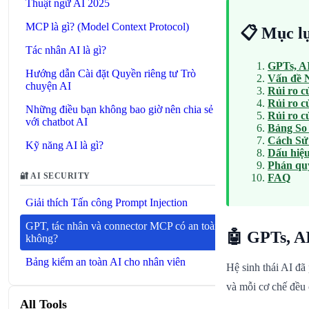
Thuật ngữ AI 2025
MCP là gì? (Model Context Protocol)
📋 Mục l
Tác nhân AI là gì?
GPTs, AI
Hướng dẫn Cài đặt Quyền riêng tư Trò
Vấn đề N
chuyện AI
Rủi ro 
Rủi ro c
Những điều bạn không bao giờ nên chia sẻ
Rủi ro 
với chatbot AI
Bảng So
Cách Sử
Kỹ năng AI là gì?
Dấu hiệu
Phán qu
🔐 AI SECURITY
FAQ
Giải thích Tấn công Prompt Injection
GPT, tác nhân và connector MCP có an toàn
🤖 GPTs, A
không?
Bảng kiểm an toàn AI cho nhân viên
Hệ sinh thái AI đã
và mỗi cơ chế đều 
All Tools