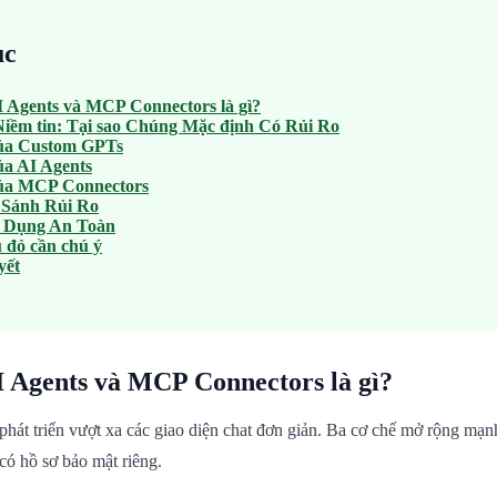
ục
 Agents và MCP Connectors là gì?
iềm tin: Tại sao Chúng Mặc định Có Rủi Ro
của Custom GPTs
ủa AI Agents
của MCP Connectors
 Sánh Rủi Ro
 Dụng An Toàn
 đỏ cần chú ý
yết
I Agents và MCP Connectors là gì?
 phát triển vượt xa các giao diện chat đơn giản. Ba cơ chế mở rộng mạ
có hồ sơ bảo mật riêng.