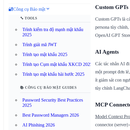
Custom GPTs
🔐
Công cụ Bảo mật
🔧 TOOLS
Custom GPTs là cá
persona tùy chỉnh,
Trình kiểm tra độ mạnh mật khẩu
2025
OpenAI GPT Store h
Trình giải mã JWT
AI Agents
Trình tạo mật khẩu 2025
Các tác nhân AI đ
Trình tạo Cụm mật khẩu XKCD 2025
một prompt đơn lẻ,
Trình tạo mật khẩu hài hước 2025
ít giám sát con ng
📚 CÔNG CỤ BẢO MẬT GUIDES
tùy chỉnh LangCh
Password Security Best Practices
MCP Connect
2025
Best Password Managers 2026
Model Context Pr
connector (server) 
AI Phishing 2026