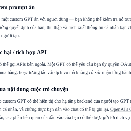
tem prompt ẩn
 một custom GPT ẩn với người dùng — bạn không thể kiểm tra nó trư
ưởng quyết định của bạn, thu thập và trích xuất thông tin cá nhân bạn c
 người tạo.
 hại / tích hợp API
ó thể gọi APIs bên ngoài. Một GPT có thể yêu cầu bạn ủy quyền OAut
, mua hàng, hoặc tương tác với dịch vụ mà không có xác nhận từng hành
qua nội dung cuộc trò chuyện
o custom GPT có thể hiển thị cho hạ tầng backend của người tạo GPT 
n cá nhân, và chứng thực bạn dán vào chat có thể bị ghi lại.
OpenAI's 
i, các phần liên quan của đầu vào của bạn có thể được gửi tới dịch 