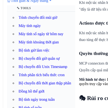
⏰
Thời gian & Ngày tháng
Khi một tác nhân h
🔧 TOOLS
"đây là dữ liệu tôi
Trình chuyển đổi múi giờ
Actions được 
Máy tính ngày
Khi một tác nhân h
Máy tính số ngày từ hôm nay
thao túng để thực 
Máy tính khoảng thời gian
Bộ tính giờ làm việc
Quyền thường
Bộ chuyển đổi giờ quân sự
MCP connectors thư
Bộ chuyển đổi Unix Timestamp
Quyền cấp quá mức 
Trình phân tích biểu thức cron
Mô hình tư duy:
H
Bộ chuyển đổi thời gian thập phân
quyền truy cập vào
Đồng hồ thế giới
🎭 Rủi ro 
Bộ tính ngày trong tuần
Bộ tính số tuần