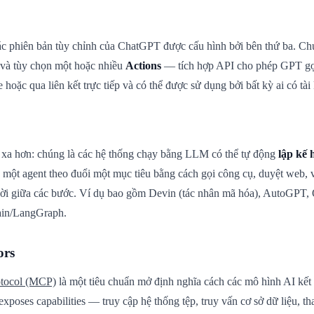
c phiên bản tùy chỉnh của ChatGPT được cấu hình bởi bên thứ ba. Chú
 và tùy chọn một hoặc nhiều
Actions
— tích hợp API cho phép GPT gọi 
oặc qua liên kết trực tiếp và có thể được sử dụng bởi bất kỳ ai có t
i xa hơn: chúng là các hệ thống chạy bằng LLM có thể tự động
lập kế 
 một agent theo đuổi một mục tiêu bằng cách gọi công cụ, duyệt web, 
ười giữa các bước. Ví dụ bao gồm Devin (tác nhân mã hóa), AutoGPT, 
ain/LangGraph.
ors
otocol (MCP)
là một tiêu chuẩn mở định nghĩa cách các mô hình AI kết
exposes capabilities — truy cập hệ thống tệp, truy vấn cơ sở dữ liệu, 