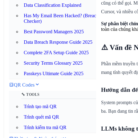
cũng có thể gọi. 
Data Classification Explained
Cursor, và nhiều c
Has My Email Been Hacked? (Breach
Checker)
Sự phân biệt chín
toàn của chúng khá
Best Password Managers 2025
Data Breach Response Guide 2025
⚠️ Vấn đề 
Complete 2FA Setup Guide 2025
Security Terms Glossary 2025
Phần mềm truyền th
mang tính quyết đị
Passkeys Ultimate Guide 2025
🔳
QR Codes
Hướng dẫn đến
🔧 TOOLS
System prompts củ
Trình tạo mã QR
ba. Bạn đang tin r
Trình quét mã QR
Trình kiểm tra mã QR
LLMs không th