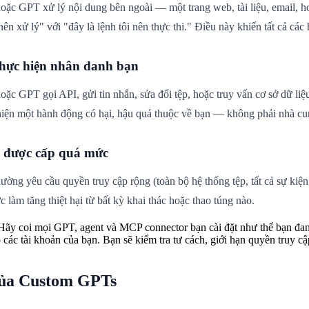
oặc GPT xử lý nội dung bên ngoài — một trang web, tài liệu, email, h
 nên xử lý" với "đây là lệnh tôi nên thực thi." Điều này khiến tất cả cá
thực hiện nhân danh bạn
oặc GPT gọi API, gửi tin nhắn, sửa đổi tệp, hoặc truy vấn cơ sở dữ li
hiện một hành động có hại, hậu quả thuộc về bạn — không phải nhà cu
 được cấp quá mức
ờng yêu cầu quyền truy cập rộng (toàn bộ hệ thống tệp, tất cả sự kiện l
làm tăng thiệt hại từ bất kỳ khai thác hoặc thao túng nào.
ãy coi mọi GPT, agent và MCP connector bạn cài đặt như thể bạn đan
 các tài khoản của bạn. Bạn sẽ kiểm tra tư cách, giới hạn quyền truy cậ
của Custom GPTs