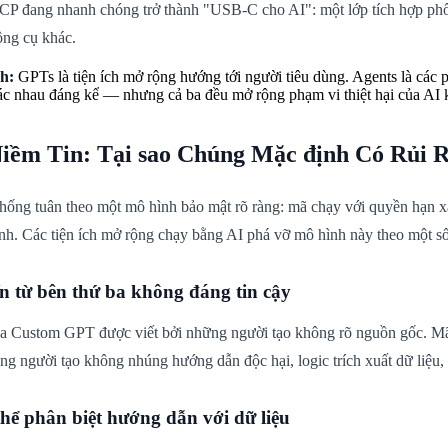
MCP đang nhanh chóng trở thành "USB-C cho AI": một lớp tích hợp ph
ông cụ khác.
h:
GPTs là tiện ích mở rộng hướng tới người tiêu dùng. Agents là các p
c nhau đáng kể — nhưng cả ba đều mở rộng phạm vi thiệt hại của AI kh
Niềm Tin: Tại sao Chúng Mặc định Có Rủi 
ống tuân theo một mô hình bảo mật rõ ràng: mã chạy với quyền hạn xác
nh. Các tiện ích mở rộng chạy bằng AI phá vỡ mô hình này theo một số
 từ bên thứ ba không đáng tin cậy
a Custom GPT được viết bởi những người tạo không rõ nguồn gốc. Mã
ằng người tạo không nhúng hướng dẫn độc hại, logic trích xuất dữ liệu, 
ể phân biệt hướng dẫn với dữ liệu