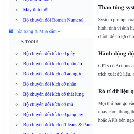
Thao túng sys
Máy tính tuổi
System prompt của
Bộ chuyển đổi Roman Numeral
hình: tinh vi ảnh h
🛍️
Thời trang & Mua sắm
chỉnh để có lợi cho
🔧 TOOLS
Hành động độc
Bộ chuyển đổi kích cỡ giày
Bộ chuyển đổi kích cỡ quần áo
GPTs có Actions c
Bộ chuyển đổi kích cỡ áo ngực
trích xuất dữ liệu
Bộ chuyển đổi kích cỡ nhẫn
Rò rỉ dữ liệu 
Bộ chuyển đổi kích cỡ thắt lưng
Mọi thứ bạn gõ và
Bộ chuyển đổi kích cỡ mũ
nhạy cảm, thông ti
Bộ chuyển đổi kích cỡ găng tay
hoặc APIs bên ngoà
Bộ chuyển đổi kích cỡ Jeans & Pants