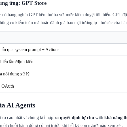
cung ứng: GPT Store
có hàng nghìn GPT bên thứ ba với mức kiểm duyệt tối thiểu. GPT độc 
Không có kiểm toán mã hoặc đánh giá bảo mật tương tự như các cửa h
u ẩn qua system prompt + Actions
hiểu lầm/định kiến
a nội dung xử lý
n OAuth
ủa AI Agents
ủi ro cao nhất vì chúng kết hợp
ra quyết định tự chủ
with
khả năng th
i một chuỗi hành động có hại trước khi bất kỳ con người nào xem xét.