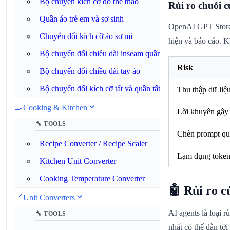
Bộ chuyển kích cỡ đồ thể thao
Rủi ro chuỗi 
Quần áo trẻ em và sơ sinh
OpenAI GPT Store 
Chuyển đổi kích cỡ áo sơ mi
hiện và báo cáo. 
Bộ chuyển đổi chiều dài inseam quần
Risk
Bộ chuyển đổi chiều dài tay áo
Bộ chuyển đổi kích cỡ tất và quần tất
Thu thập dữ liệ
🍳
Cooking & Kitchen
Lời khuyên gây 
🔧 TOOLS
Chèn prompt qu
Recipe Converter / Recipe Scaler
Lạm dụng toke
Kitchen Unit Converter
Cooking Temperature Converter
🤖 Rủi ro c
📐
Unit Converters
AI agents là loại r
🔧 TOOLS
nhất có thể dẫn tớ