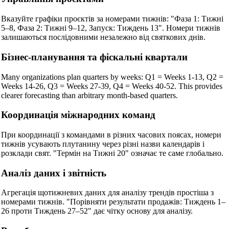
Вказуйте графіки проєктів за номерами тижнів: "Фаза 1: Тижні
5–8, Фаза 2: Тижні 9–12, Запуск: Тиждень 13". Номери тижнів
залишаються послідовними незалежно від святкових днів.
Бізнес-планування та фіскальні квартали
Many organizations plan quarters by weeks: Q1 = Weeks 1-13, Q2 =
Weeks 14-26, Q3 = Weeks 27-39, Q4 = Weeks 40-52. This provides
clearer forecasting than arbitrary month-based quarters.
Координація міжнародних команд
При координації з командами в різних часових поясах, номери
тижнів усувають плутанину через різні назви календарів і
розклади свят. "Термін на Тижні 20" означає те саме глобально.
Аналіз даних і звітність
Агрегація щотижневих даних для аналізу трендів простіша з
номерами тижнів. "Порівняти результати продажів: Тиждень 1–
26 проти Тиждень 27–52" дає чітку основу для аналізу.