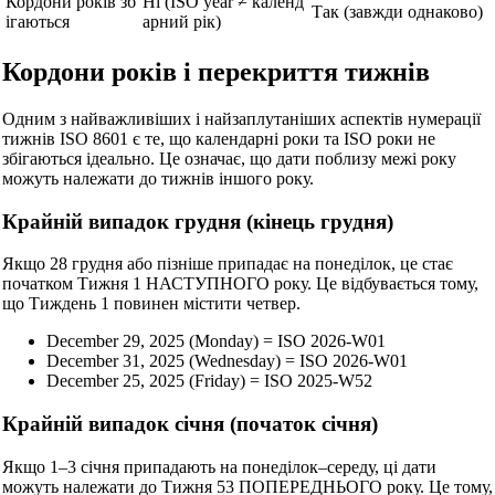
Кордони років зб
Ні (ISO year ≠ календ
Так (завжди однаково)
ігаються
арний рік)
Кордони років і перекриття тижнів
Одним з найважливіших і найзаплутаніших аспектів нумерації
тижнів ISO 8601 є те, що календарні роки та ISO роки не
збігаються ідеально. Це означає, що дати поблизу межі року
можуть належати до тижнів іншого року.
Крайній випадок грудня (кінець грудня)
Якщо 28 грудня або пізніше припадає на понеділок, це стає
початком Тижня 1 НАСТУПНОГО року. Це відбувається тому,
що Тиждень 1 повинен містити четвер.
December 29, 2025 (Monday) = ISO 2026-W01
December 31, 2025 (Wednesday) = ISO 2026-W01
December 25, 2025 (Friday) = ISO 2025-W52
Крайній випадок січня (початок січня)
Якщо 1–3 січня припадають на понеділок–середу, ці дати
можуть належати до Тижня 53 ПОПЕРЕДНЬОГО року. Це тому,