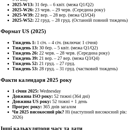
2025-W13:
31 бер. – 6 квіт. (межа Q1/Q2)
2025-W26:
23 черв. – 29 черв. (Середина року)
2025-W39:
22 вер. – 28 вер. (межа Q3/Q4)
2025-W52:
22 груд. – 28 груд. (Останній повний тиждень)
Формат US (2025)
Тиждень 1:
1 січ. – 4 січ. (включає 1 січня)
Тиждень 13:
30 бер. – 5 квіт. (межа Q1/Q2)
Тиждень 26:
22 черв. – 28 черв. (Середина року)
Тиждень 39:
21 вер. – 27 вер. (межа Q3/Q4)
Тиждень 52:
21 груд. – 27 груд.
Тиждень 53:
28 груд. – 31 груд. (частковий тиждень)
Факти календаря 2025 року
1 січня 2025:
Wednesday
Довжина ISO року:
52 тижні (364 дні)
Довжина US року:
52 тижні + 1 день
Прогрес року:
365 днів загалом
Чи 2025 високосний рік?
Ні (наступний високосний рік:
2026)
Інші калькулятори часу та дати