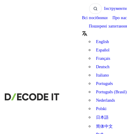
Інструменти
Всі посібники
Про нас
Поширені запитання
English
Español
Français
Deutsch
Italiano
Português
Português (Brasil)
Nederlands
Polski
日本語
简体中文