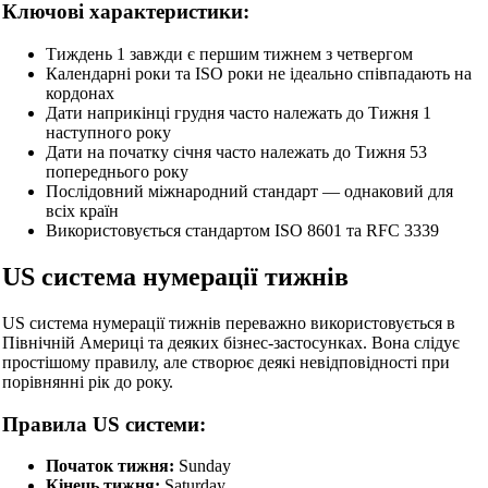
Ключові характеристики:
Тиждень 1 завжди є першим тижнем з четвергом
Календарні роки та ISO роки не ідеально співпадають на
кордонах
Дати наприкінці грудня часто належать до Тижня 1
наступного року
Дати на початку січня часто належать до Тижня 53
попереднього року
Послідовний міжнародний стандарт — однаковий для
всіх країн
Використовується стандартом ISO 8601 та RFC 3339
US система нумерації тижнів
US система нумерації тижнів переважно використовується в
Північній Америці та деяких бізнес-застосунках. Вона слідує
простішому правилу, але створює деякі невідповідності при
порівнянні рік до року.
Правила US системи:
Початок тижня:
Sunday
Кінець тижня:
Saturday