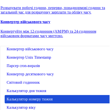
Конвертер часових поясів
Розрахувати робочі години, перерви, понаднормові години та
загальний час для розрахунку зарплати та обліку часу.
Калькулятор дат
Конвертер військового часу
Калькулятор днів від сьогодні
Конвертуйте між 12-годинним (AM/PM) та 24-годинним
Калькулятор тривалості часу
військовим форматами часу миттєво.
Калькулятор робочого часу
Конвертер військового часу
Конвертер Unix Timestamp
Парсер cron-виразів
Конвертер десяткового часу
Світовий годинник
Калькулятор дня тижня
Калькулятор номеру тижня
Калькулятор віку