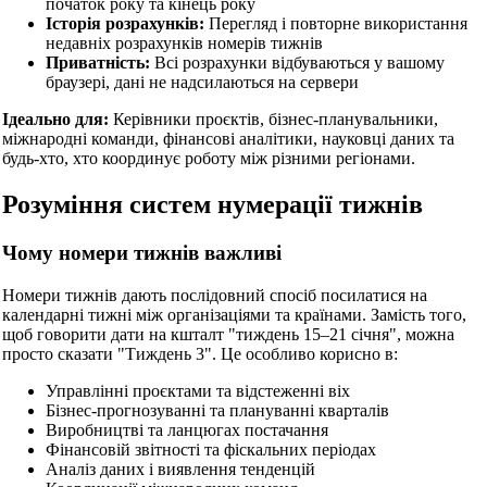
початок року та кінець року
Історія розрахунків:
Перегляд і повторне використання
недавніх розрахунків номерів тижнів
Приватність:
Всі розрахунки відбуваються у вашому
браузері, дані не надсилаються на сервери
Ідеально для:
Керівники проєктів, бізнес-планувальники,
міжнародні команди, фінансові аналітики, науковці даних та
будь-хто, хто координує роботу між різними регіонами.
Розуміння систем нумерації тижнів
Чому номери тижнів важливі
Номери тижнів дають послідовний спосіб посилатися на
календарні тижні між організаціями та країнами. Замість того,
щоб говорити дати на кшталт "тиждень 15–21 січня", можна
просто сказати "Тиждень 3". Це особливо корисно в:
Управлінні проєктами та відстеженні віх
Бізнес-прогнозуванні та плануванні кварталів
Виробництві та ланцюгах постачання
Фінансовій звітності та фіскальних періодах
Аналіз даних і виявлення тенденцій