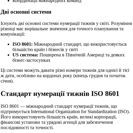
Координації міжнародних команд
Дві основні системи
Існують дві основні системи нумерації тижнів у світі. Розуміння
різниці має вирішальне значення для точного планування та
комунікації:
ISO 8601:
Міжнародний стандарт, що використовується
більшістю країн і бізнесів у світі
US система:
Поширена в Північній Америці та деяких
бізнес-застосунках
Ці системи можуть давати різні номери тижнів для однієї й тієї
ж дати, особливо на кордонах року (кінець грудня та початок
січня).
Стандарт нумерації тижнів ISO 8601
ISO 8601 — міжнародний стандарт нумерації тижнів, що
підтримується International Organization for Standardization (ISO).
Його використовують більшість країн, великі корпорації,
фінансові установи та урядові агенції для забезпечення
послідовності та точності.