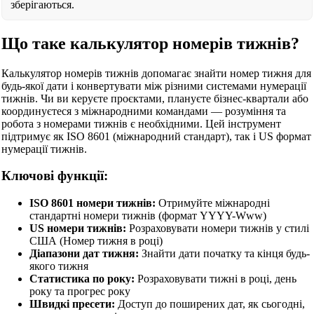
зберігаються.
Що таке калькулятор номерів тижнів?
Калькулятор номерів тижнів допомагає знайти номер тижня для
будь-якої дати і конвертувати між різними системами нумерації
тижнів. Чи ви керуєте проєктами, плануєте бізнес-квартали або
координуєтеся з міжнародними командами — розуміння та
робота з номерами тижнів є необхідними. Цей інструмент
підтримує як ISO 8601 (міжнародний стандарт), так і US формат
нумерації тижнів.
Ключові функції:
ISO 8601 номери тижнів:
Отримуйте міжнародні
стандартні номери тижнів (формат YYYY-Www)
US номери тижнів:
Розраховувати номери тижнів у стилі
США (Номер тижня в році)
Діапазони дат тижня:
Знайти дати початку та кінця будь-
якого тижня
Статистика по року:
Розраховувати тижні в році, день
року та прогрес року
Швидкі пресети:
Доступ до поширених дат, як сьогодні,