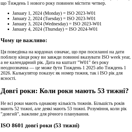
що Тиждень 1 нового року повинен містити четвер.
January 1, 2024 (Monday) = ISO 2023-W01
January 2, 2024 (Tuesday) = ISO 2023-W01
January 3, 2024 (Wednesday) = ISO 2023-W01
January 4, 2024 (Thursday) = ISO 2024-W01
Чому це важливо:
Ця поведінка на кордонах означає, що при посиланні на дати
поблизу кінця року ви завжди повинні вказувати ISO week year,
а не календарний рік. Дата на кшталт "W01" без року
неоднозначна — це може бути Тиждень 1 2025 або Тиждень 1
2026. Калькулятор показує як номер тижня, так і ISO рік для
ясності.
Довгі роки: Коли роки мають 53 тижні?
Не всі роки мають однакову кількість тижнів. Більшість років
мають 52 тижні, але деякі мають 53 тижні. Розуміння, коли рік
"довгий", важливе для річного планування.
ISO 8601 довгі роки (53 тижні)