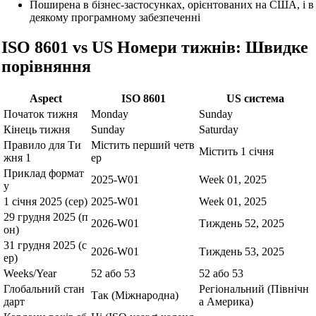
Поширена в бізнес-застосунках, орієнтованих на США, і в
деякому програмному забезпеченні
ISO 8601 vs US Номери тижнів: Швидке
порівняння
Aspect
ISO 8601
US система
Початок тижня
Monday
Sunday
Кінець тижня
Sunday
Saturday
Правило для Ти
Містить перший четв
Містить 1 січня
жня 1
ер
Приклад формат
2025-W01
Week 01, 2025
у
1 січня 2025 (сер)
2025-W01
Week 01, 2025
29 грудня 2025 (п
2026-W01
Тиждень 52, 2025
он)
31 грудня 2025 (с
2026-W01
Тиждень 53, 2025
ер)
Weeks/Year
52 або 53
52 або 53
Глобальний стан
Регіональний (Північн
Так (Міжнародна)
дарт
а Америка)