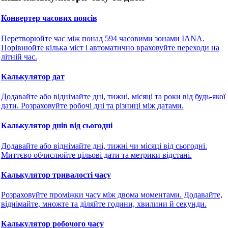
Конвертер часових поясів
Перетворюйте час між понад 594 часовими зонами IANA.
Порівнюйте кілька міст і автоматично враховуйте переходи на
літній час.
Калькулятор дат
Додавайте або віднімайте дні, тижні, місяці та роки від будь-якої
дати. Розраховуйте робочі дні та різниці між датами.
Калькулятор днів від сьогодні
Додавайте або віднімайте дні, тижні чи місяці від сьогодні.
Миттєво обчислюйте цільові дати та метрики відстані.
Калькулятор тривалості часу
🔗
Пов'язані Інструменти
Розраховуйте проміжки часу між двома моментами. Додавайте,
віднімайте, множте та діляйте години, хвилини й секунди.
⏰
Час і дата
Калькулятор робочого часу
🔧 ІНСТРУМЕНТИ