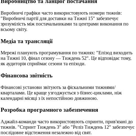
Виробництво та ланцюг постачання
Виробничі графіки часто використовують номери тижнів:
"Виробничі партії для доставки на Тижні 15" забезпечує
зрозумілість між постачальниками та центрами виконання по
всьому світу.
Медіа та трансляції
Мережі планують програмування по тижнях: "Епізод виходить
на Тижні 10, фінал сезону — Тиждень 52". Це відповідає тому,
як аудиторія сприймає сезони та епізоди.
Фінансова звітність
Фінансові установи звітують за фіскальними тижнями/
кварталами. Це краще узгоджується з бізнес-циклами, ніж
календарні місяці з їх непостійною довжиною.
Розробка програмного забезпечення
Аджайл-команди часто використовують спринти, прив'язані до
тижнів. "Спринт Тиждень 3" або "Реліз Тиждень 12" забезпечує
послідовне відстеження незалежно від свят.