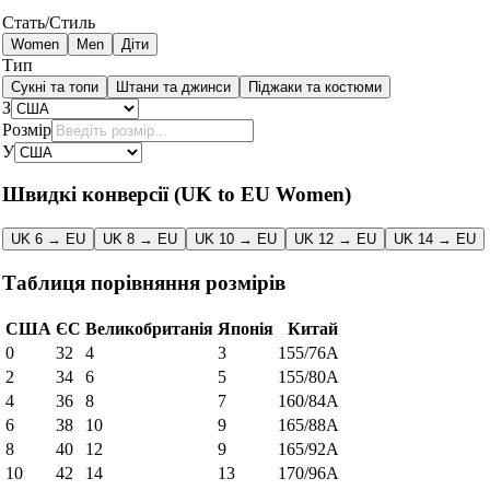
Стать/Стиль
Women
Men
Діти
Тип
Сукні та топи
Штани та джинси
Піджаки та костюми
З
Розмір
У
Швидкі конверсії
(UK to EU Women)
UK 6 → EU
UK 8 → EU
UK 10 → EU
UK 12 → EU
UK 14 → EU
Таблиця порівняння розмірів
США
ЄС
Великобританія
Японія
Китай
0
32
4
3
155/76A
2
34
6
5
155/80A
4
36
8
7
160/84A
6
38
10
9
165/88A
8
40
12
9
165/92A
10
42
14
13
170/96A