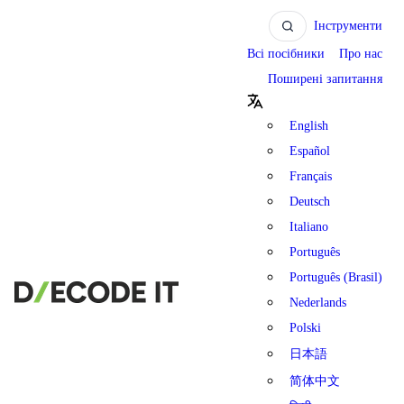
Інструменти
Всі посібники
Про нас
Поширені запитання
English
Español
Français
Deutsch
Italiano
Português
Português (Brasil)
Nederlands
Polski
日本語
简体中文