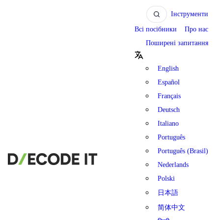
Інструменти
Всі посібники
Про нас
Поширені запитання
English
Español
Français
Deutsch
Italiano
Português
Português (Brasil)
Nederlands
Polski
日本語
简体中文