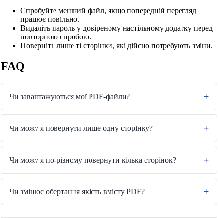
Спробуйте менший файл, якщо попередній перегляд
працює повільно.
Видаліть пароль у довіреному настільному додатку перед
повторною спробою.
Поверніть лише ті сторінки, які дійсно потребують зміни.
FAQ
Чи завантажуються мої PDF-файли?
Чи можу я повернути лише одну сторінку?
Чи можу я по-різному повернути кілька сторінок?
🔗
Пов'язані Інструменти
Чи змінює обертання якість вмісту PDF?
📄
Інструменти PDF