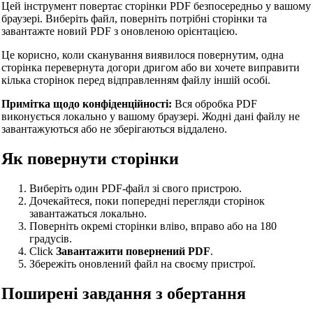
Цей інструмент повертає сторінки PDF безпосередньо у вашому
браузері. Виберіть файл, поверніть потрібні сторінки та
завантажте новий PDF з оновленою орієнтацією.
Це корисно, коли сканування виявилося повернутим, одна
сторінка перевернута догори дригом або ви хочете виправити
кілька сторінок перед відправленням файлу іншій особі.
Примітка щодо конфіденційності:
Вся обробка PDF
виконується локально у вашому браузері. Жодні дані файлу не
завантажуються або не зберігаються віддалено.
Як повернути сторінки
Виберіть один PDF-файл зі свого пристрою.
Дочекайтеся, поки попередні перегляди сторінок
завантажаться локально.
Поверніть окремі сторінки вліво, вправо або на 180
градусів.
Click
Завантажити повернений PDF
.
Збережіть оновлений файл на своєму пристрої.
Поширені завдання з обертання