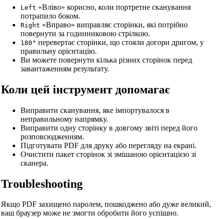
«Вліво» корисно, коли портретне сканування
Left
потрапило боком.
«Вправо» виправляє сторінки, які потрібно
Right
повернути за годинниковою стрілкою.
перевертає сторінки, що стояли догори дригом, у
180°
правильну орієнтацію.
Ви можете повернути кілька різних сторінок перед
завантаженням результату.
Коли цей інструмент допомагає
Виправити сканування, яке імпортувалося в
неправильному напрямку.
Виправити одну сторінку в довгому звіті перед його
розповсюдженням.
Підготувати PDF для друку або перегляду на екрані.
Очистити пакет сторінок зі змішаною орієнтацією зі
сканера.
Troubleshooting
Якщо PDF захищено паролем, пошкоджено або дуже великий,
ваш браузер може не змогти обробити його успішно.