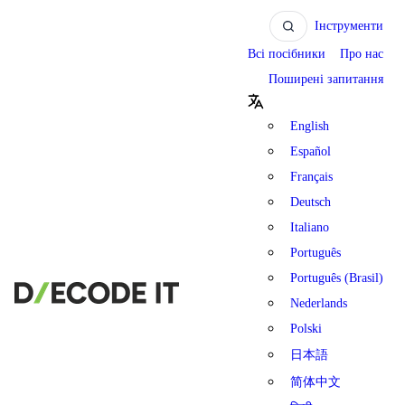
Інструменти
Всі посібники
Про нас
Поширені запитання
English
Español
Français
Deutsch
Italiano
Português
Português (Brasil)
Nederlands
Polski
日本語
简体中文