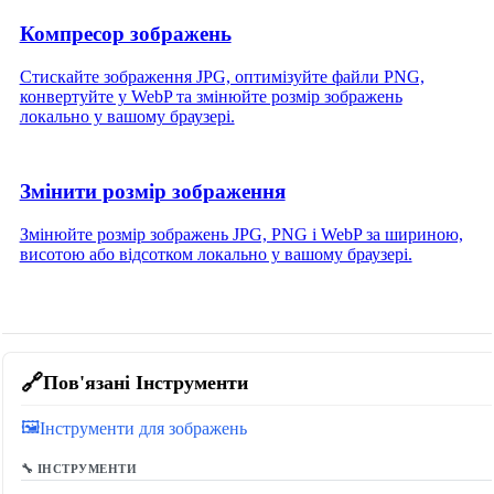
Компресор зображень
Стискайте зображення JPG, оптимізуйте файли PNG,
конвертуйте у WebP та змінюйте розмір зображень
локально у вашому браузері.
Змінити розмір зображення
Змінюйте розмір зображень JPG, PNG і WebP за шириною,
висотою або відсотком локально у вашому браузері.
🔗
Пов'язані Інструменти
🖼️
Інструменти для зображень
🔧 ІНСТРУМЕНТИ