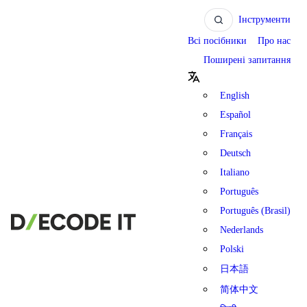
Інструменти
Всі посібники
Про нас
Поширені запитання
English
Español
Français
Deutsch
Italiano
Português
Português (Brasil)
Nederlands
Polski
日本語
简体中文