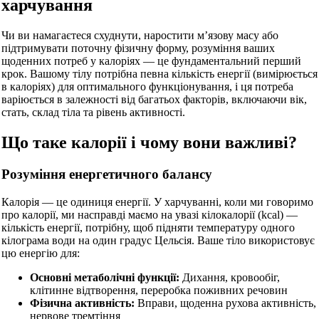
харчування
Чи ви намагаєтеся схуднути, наростити м’язову масу або
підтримувати поточну фізичну форму, розуміння ваших
щоденних потреб у калоріях — це фундаментальний перший
крок. Вашому тілу потрібна певна кількість енергії (вимірюється
в калоріях) для оптимального функціонування, і ця потреба
варіюється в залежності від багатьох факторів, включаючи вік,
стать, склад тіла та рівень активності.
Що таке калорії і чому вони важливі?
Розуміння енергетичного балансу
Калорія — це одиниця енергії. У харчуванні, коли ми говоримо
про калорії, ми насправді маємо на увазі кілокалорії (kcal) —
кількість енергії, потрібну, щоб підняти температуру одного
кілограма води на один градус Цельсія. Ваше тіло використовує
цю енергію для:
Основні метаболічні функції:
Дихання, кровообіг,
клітинне відтворення, переробка поживних речовин
Фізична активність:
Вправи, щоденна рухова активність,
нервове тремтіння