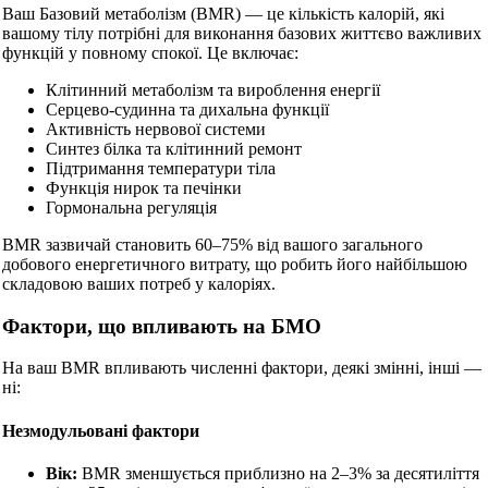
Ваш Базовий метаболізм (BMR) — це кількість калорій, які
вашому тілу потрібні для виконання базових життєво важливих
функцій у повному спокої. Це включає:
Клітинний метаболізм та вироблення енергії
Серцево-судинна та дихальна функції
Активність нервової системи
Синтез білка та клітинний ремонт
Підтримання температури тіла
Функція нирок та печінки
Гормональна регуляція
BMR зазвичай становить 60–75% від вашого загального
добового енергетичного витрату, що робить його найбільшою
складовою ваших потреб у калоріях.
Фактори, що впливають на БМО
На ваш BMR впливають численні фактори, деякі змінні, інші —
ні:
Незмодульовані фактори
Вік:
BMR зменшується приблизно на 2–3% за десятиліття