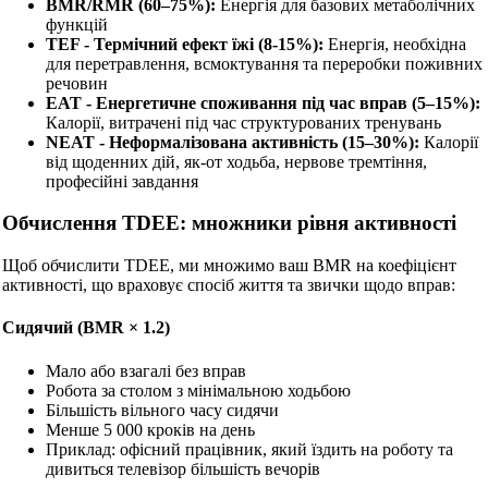
BMR/RMR (60–75%):
Енергія для базових метаболічних
функцій
TEF - Термічний ефект їжі (8-15%):
Енергія, необхідна
для перетравлення, всмоктування та переробки поживних
речовин
EAT - Енергетичне споживання під час вправ (5–15%):
Калорії, витрачені під час структурованих тренувань
NEAT - Неформалізована активність (15–30%):
Калорії
від щоденних дій, як-от ходьба, нервове тремтіння,
професійні завдання
Обчислення TDEE: множники рівня активності
Щоб обчислити TDEE, ми множимо ваш BMR на коефіцієнт
активності, що враховує спосіб життя та звички щодо вправ:
Сидячий (BMR × 1.2)
Мало або взагалі без вправ
Робота за столом з мінімальною ходьбою
Більшість вільного часу сидячи
Менше 5 000 кроків на день
Приклад: офісний працівник, який їздить на роботу та
дивиться телевізор більшість вечорів