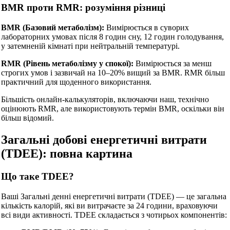
BMR проти RMR: розуміння різниці
BMR (Базовий метаболізм):
Вимірюється в суворих
лабораторних умовах після 8 годин сну, 12 годин голодування,
у затемненій кімнаті при нейтральній температурі.
RMR (Рівень метаболізму у спокої):
Вимірюється за менш
строгих умов і зазвичай на 10–20% вищий за BMR. RMR більш
практичний для щоденного використання.
Більшість онлайн-калькуляторів, включаючи наш, технічно
оцінюють RMR, але використовують термін BMR, оскільки він
більш відомий.
Загальні добові енергетичні витрати
(TDEE): повна картина
Що таке TDEE?
Ваші Загальні денні енергетичні витрати (TDEE) — це загальна
кількість калорій, які ви витрачаєте за 24 години, враховуючи
всі види активності. TDEE складається з чотирьох компонентів: