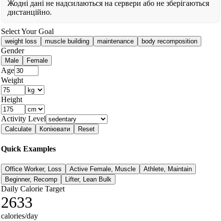
Жодні дані не надсилаються на сервери або не зберігаються
дистанційно.
Select Your Goal
weight loss
muscle building
maintenance
body recomposition
Gender
Male
Female
Age
Weight
Height
Activity Level
Calculate
Копіювати
Reset
Quick Examples
Office Worker, Loss
Active Female, Muscle
Athlete, Maintain
Beginner, Recomp
Lifter, Lean Bulk
Daily Calorie Target
2633
calories/day