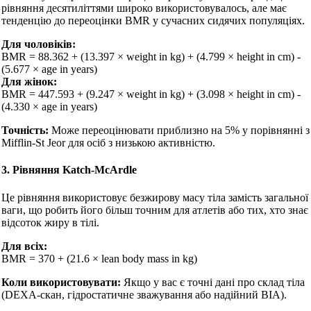
рівняння десятиліттями широко використовувалось, але має
тенденцію до переоцінки BMR у сучасних сидячих популяціях.
Для чоловіків:
BMR = 88.362 + (13.397 × weight in kg) + (4.799 × height in cm) -
(5.677 × age in years)
Для жінок:
BMR = 447.593 + (9.247 × weight in kg) + (3.098 × height in cm) -
(4.330 × age in years)
Точність:
Може переоцінювати приблизно на 5% у порівнянні з
Mifflin-St Jeor для осіб з низькою активністю.
3. Рівняння Katch-McArdle
Це рівняння використовує безжирову масу тіла замість загальної
ваги, що робить його більш точним для атлетів або тих, хто знає
відсоток жиру в тілі.
Для всіх:
BMR = 370 + (21.6 × lean body mass in kg)
Коли використовувати:
Якщо у вас є точні дані про склад тіла
(DEXA-скан, гідростатичне зважування або надійний BIA).