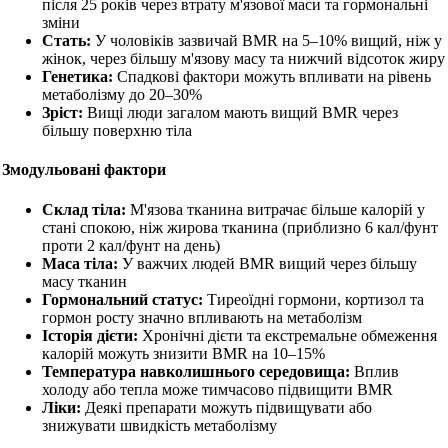
після 25 років через втрату м'язової маси та гормональні
зміни
Стать:
У чоловіків зазвичай BMR на 5–10% вищий, ніж у
жінок, через більшу м'язову масу та нижчий відсоток жиру
Генетика:
Спадкові фактори можуть впливати на рівень
метаболізму до 20–30%
Зріст:
Вищі люди загалом мають вищий BMR через
більшу поверхню тіла
Змодульовані фактори
Склад тіла:
М'язова тканина витрачає більше калорій у
стані спокою, ніж жирова тканина (приблизно 6 кал/фунт
проти 2 кал/фунт на день)
Маса тіла:
У важчих людей BMR вищий через більшу
масу тканин
Гормональний статус:
Тиреоїдні гормони, кортизол та
гормон росту значно впливають на метаболізм
Історія дієти:
Хронічні дієти та екстремальне обмеження
калорій можуть знизити BMR на 10–15%
Температура навколишнього середовища:
Вплив
холоду або тепла може тимчасово підвищити BMR
Ліки:
Деякі препарати можуть підвищувати або
знижувати швидкість метаболізму