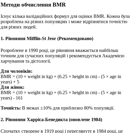
Методи обчислення BMR
Існує кілька валідаційних формул для оцінки BMR. Кожна була
розроблена на різних популяціях і може відрізнятися точністю
для різних людей.
1. Рівняння Mifflin-St Jeor (Рекомендовано)
Розроблене в 1990 році, це рівняння вважається найбільш
точним для сучасних популяцій і рекомендується Академією
харчування та дієтології.
Для чоловіків:
BMR = (10 × weight in kg) + (6.25 × height in cm) - (5 × age in
years) + 5
Для жінок:
BMR = (10 × weight in kg) + (6.25 × height in cm) - (5 × age in
years) - 161
Точність:
В межах ±10% для приблизно 80% популяції.
2. Рівняння Харріса-Бенедикта (оновлене 1984)
Спочатку створене в 1919 році і переглянуте в 1984 році, це