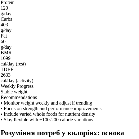
Protein
120
g/day
Carbs
403
g/day
Fat
60
g/day
BMR
1699
cal/day (rest)
TDEE
2633
cal/day (activity)
Weekly Progress
Stable weight
Recommendations
•
Monitor weight weekly and adjust if trending
•
Focus on strength and performance improvements
•
Include varied whole foods for nutrient density
•
Stay flexible with ±100-200 calorie variations
Розуміння потреб у калоріях: основа