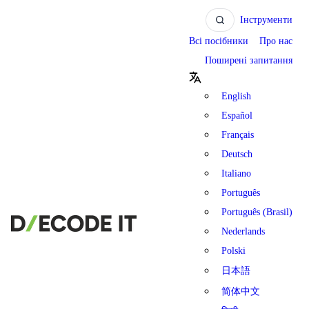
Інструменти
Всі посібники
Про нас
Поширені запитання
English
Español
Français
Deutsch
Italiano
Português
Português (Brasil)
Nederlands
Polski
日本語
简体中文