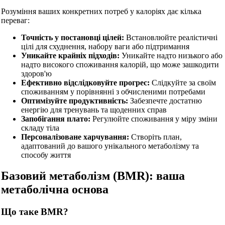
Розуміння ваших конкретних потреб у калоріях дає кілька
переваг:
Точність у постановці цілей:
Встановлюйте реалістичні
цілі для схуднення, набору ваги або підтримання
Уникайте крайніх підходів:
Уникайте надто низького або
надто високого споживання калорій, що може зашкодити
здоров'ю
Ефективно відслідковуйте прогрес:
Слідкуйте за своїм
споживанням у порівнянні з обчисленими потребами
Оптимізуйте продуктивність:
Забезпечте достатню
енергію для тренувань та щоденних справ
Запобігання плато:
Регулюйте споживання у міру зміни
складу тіла
Персоналізоване харчування:
Створіть план,
адаптований до вашого унікального метаболізму та
способу життя
Базовий метаболізм (BMR): ваша
метаболічна основа
Що таке BMR?