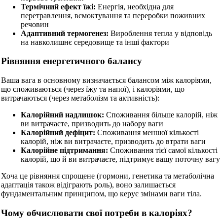
Термічний ефект їжі:
Енергія, необхідна для
перетравлення, всмоктування та переробки поживних
речовин
Адаптивний термогенез:
Вироблення тепла у відповідь
на навколишнє середовище та інші фактори
Рівняння енергетичного балансу
Ваша вага в основному визначається балансом між калоріями,
що споживаються (через їжу та напої), і калоріями, що
витрачаються (через метаболізм та активність):
Калорійний надлишок:
Споживання більше калорій, ніж
ви витрачаєте, призводить до набору ваги
Калорійний дефіцит:
Споживання меншої кількості
калорій, ніж ви витрачаєте, призводить до втрати ваги
Калорійне підтримання:
Споживання тієї самої кількості
калорій, що й ви витрачаєте, підтримує вашу поточну вагу
Хоча це рівняння спрощене (гормони, генетика та метаболічна
адаптація також відіграють роль), воно залишається
фундаментальним принципом, що керує змінами ваги тіла.
Чому обчислювати свої потреби в калоріях?