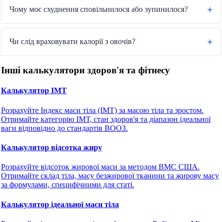
Чому моє схуднення сповільнилося або зупинилося?
Чи слід враховувати калорії з овочів?
Інші калькулятори здоров'я та фітнесу
Калькулятор ІМТ
Розрахуйте Індекс маси тіла (ІМТ) за масою тіла та зростом.
Отримайте категорію ІМТ, стан здоров'я та діапазон ідеальної
ваги відповідно до стандартів ВООЗ.
Калькулятор відсотка жиру
Розрахуйте відсоток жирової маси за методом ВМС США.
Отримайте склад тіла, масу безжирової тканини та жирову масу
за формулами, специфічними для статі.
Калькулятор ідеальної маси тіла