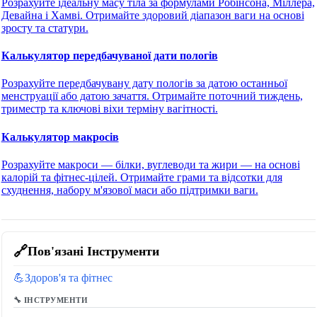
Розрахуйте ідеальну масу тіла за формулами Робінсона, Міллера,
Девайна і Хамві. Отримайте здоровий діапазон ваги на основі
зросту та статури.
Калькулятор передбачуваної дати пологів
Розрахуйте передбачувану дату пологів за датою останньої
менструації або датою зачаття. Отримайте поточний тиждень,
триместр та ключові віхи терміну вагітності.
Калькулятор макросів
Розрахуйте макроси — білки, вуглеводи та жири — на основі
калорій та фітнес-цілей. Отримайте грами та відсотки для
схуднення, набору м'язової маси або підтримки ваги.
🔗
Пов'язані Інструменти
💪
Здоров'я та фітнес
🔧 ІНСТРУМЕНТИ