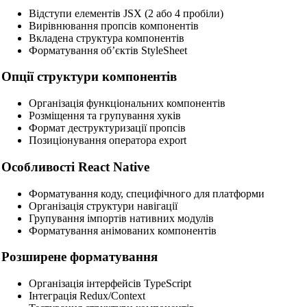
Відступи елементів JSX (2 або 4 пробіли)
MySQL SQL Beautifier
Вирівнювання пропсів компонентів
Вкладена структура компонентів
PostgreSQL SQL Beautifier
Форматування об’єктів StyleSheet
MongoDB Query Beautifier
Опції структури компонентів
Nginx Config Beautifier
Організація функціональних компонентів
Розміщення та групування хуків
Apache Config Beautifier
Формат деструктуризації пропсів
Python Beautifier
Позиціонування оператора export
Java Code Beautifier
Особливості React Native
PHP Beautifier
Форматування коду, специфічного для платформи
Організація структури навігації
Swift Code Beautifier
Групування імпортів нативних модулів
Форматування анімованих компонентів
Dart Code Beautifier
Розширене форматування
INI Beautifier
CSV Beautifier
Організація інтерфейсів TypeScript
Інтеграція Redux/Context
Redis Command Beautifier