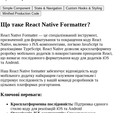
Simple Component
State & Navigation
Custom Hooks & Styling
Minified Production Code
Що таке React Native Formatter?
React Native Formatter — це спеціалізований інструмент,
призначений для форматування та покращення коду React
Native, включно з JSX-компонентами, логікою JavaScript та
реалізаціями TypeScript. React Native дозволяє кросплатформену
розробку мобільних додатків із використанням принципів React,
що вимагає послідовного форматування коду для додатків iOS
та Android.
Наш React Native formatter забезпечує відповідність коду
мобільного додатку найкращим галузевим практикам і
підтримує послідовність у вашій команді розробників та
цільових платформах розгортання.
Ключові переваги:
Кросплатформенна послідовність:
Підтримка єдиного
стилю коду для реалізацій iOS та Android