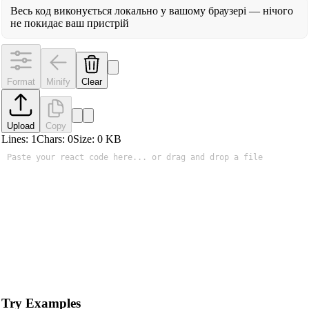
Весь код виконується локально у вашому браузері — нічого
не покидає ваш пристрій
Format
Minify
Clear
Upload
Copy
Lines:
1
Chars:
0
Size:
0
KB
Try Examples