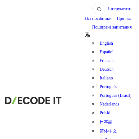
Інструменти
Всі посібники
Про нас
Поширені запитання
English
Español
Français
Deutsch
Italiano
Português
Português (Brasil)
Nederlands
Polski
日本語
简体中文