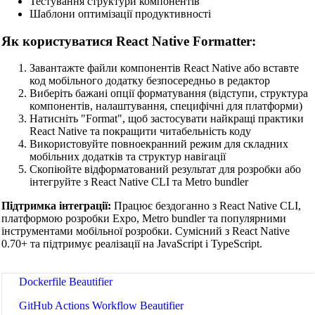
Тестування структури компонентів
Шаблони оптимізації продуктивності
Shell Script Beautifier
Як користуватися React Native Formatter:
Batch Script Beautifier
C/C++ Code Beautifier
Завантажте файли компонентів React Native або вставте
код мобільного додатку безпосередньо в редактор
CUDA Code Beautifier
Виберіть бажані опції форматування (відступи, структура
компонентів, налаштування, специфічні для платформи)
Scala Code Beautifier
Натисніть "Format", щоб застосувати найкращі практики
React Native та покращити читабельність коду
Haskell Code Beautifier
Використовуйте повноекранний режим для складних
мобільних додатків та структур навігації
Elixir Code Beautifier
Скопіюйте відформатований результат для розробки або
інтегруйте з React Native CLI та Metro bundler
R Code Beautifier
Підтримка інтеграції:
Працює бездоганно з React Native CLI,
Julia Code Beautifier
платформою розробки Expo, Metro bundler та популярними
інструментами мобільної розробки. Сумісний з React Native
MATLAB Code Beautifier
0.70+ та підтримує реалізації на JavaScript і TypeScript.
Lua Code Beautifier
Dockerfile Beautifier
GitHub Actions Workflow Beautifier