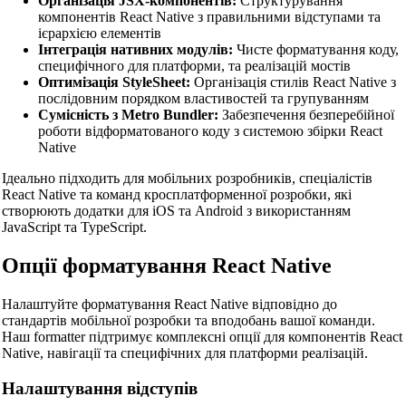
Організація JSX-компонентів:
Структурування
🔗
Пов'язані Інструменти
компонентів React Native з правильними відступами та
ієрархією елементів
📝
Форматери та покращувачі коду
Інтеграція нативних модулів:
Чисте форматування коду,
специфічного для платформи, та реалізацій мостів
🔧 ІНСТРУМЕНТИ
Оптимізація StyleSheet:
Організація стилів React Native з
HTML Beautifier
послідовним порядком властивостей та групуванням
Сумісність з Metro Bundler:
Забезпечення безперебійної
CSS Beautifier
роботи відформатованого коду з системою збірки React
Native
JavaScript Beautifier
Ідеально підходить для мобільних розробників, спеціалістів
TypeScript Beautifier
React Native та команд кросплатформенної розробки, які
створюють додатки для iOS та Android з використанням
JSX Beautifier
JavaScript та TypeScript.
Vue Beautifier
Опції форматування React Native
SCSS Beautifier
Налаштуйте форматування React Native відповідно до
JSON Beautifier
стандартів мобільної розробки та вподобань вашої команди.
Наш formatter підтримує комплексні опції для компонентів React
XML Beautifier
Native, навігації та специфічних для платформи реалізацій.
YAML Beautifier
Налаштування відступів
SQL Beautifier