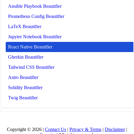
Ansible Playbook Beautifier
Prometheus Config Beautifier
LaTeX Beautifier
Jupyter Notebook Beautifier
React Native Beautifier
Gherkin Beautifier
Tailwind CSS Beautifier
Astro Beautifier
Solidity Beautifier
Twig Beautifier
Всі Інструменти
🤖
Інструменти та керівництва для ШІ
Copyright © 2026 |
Contact Us
|
Privacy & Terms
|
Disclaimer
|