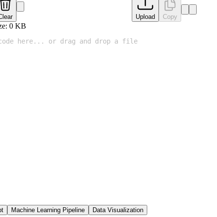
Clear
Upload
Copy
ze:
0
KB
pt
Machine Learning Pipeline
Data Visualization