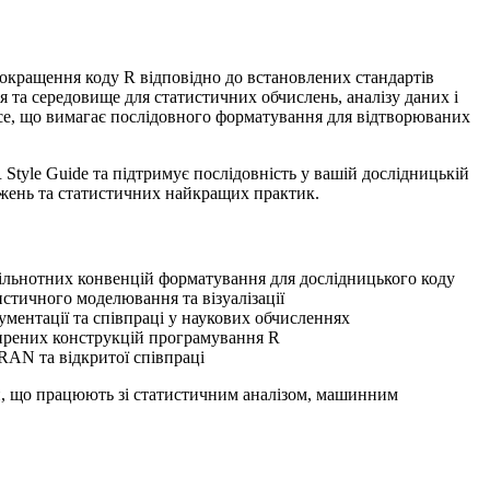
покращення коду R відповідно до встановлених стандартів
та середовище для статистичних обчислень, аналізу даних і
ence, що вимагає послідовного форматування для відтворюваних
Style Guide та підтримує послідовність у вашій дослідницькій
джень та статистичних найкращих практик.
пільнотних конвенцій форматування для дослідницького коду
стичного моделювання та візуалізації
ментації та співпраці у наукових обчисленнях
зширених конструкцій програмування R
RAN та відкритої співпраці
обки, що працюють зі статистичним аналізом, машинним