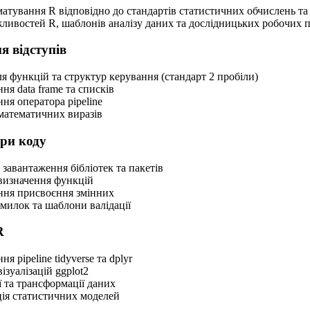
тування R відповідно до стандартів статистичних обчислень та
ливостей R, шаблонів аналізу даних та дослідницьких робочих п
 відступів
я функцій та структур керування (стандарт 2 пробіли)
я data frame та списків
ня оператора pipeline
математичних виразів
ури коду
 завантаження бібліотек та пакетів
визначення функцій
ня присвоєння змінних
милок та шаблони валідації
R
я pipeline tidyverse та dplyr
ізуалізацій ggplot2
 та трансформації даних
ія статистичних моделей