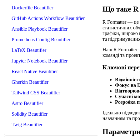
Що таке R
Dockerfile Beautifier
GitHub Actions Workflow Beautifier
R Formatter — це
статистичних обч
Ansible Playbook Beautifier
графіки, широко 
та підтримуваних 
Prometheus Config Beautifier
Наш R Formatter 
LaTeX Beautifier
команді та проек
Jupyter Notebook Beautifier
Ключові пере
React Native Beautifier
Відмінніст
Gherkin Beautifier
Фокус на D
Відтворюва
Tailwind CSS Beautifier
Сучасні мо
Розробка п
Astro Beautifier
Ідеально підходи
Solidity Beautifier
навчанням та прое
Twig Beautifier
Параметри