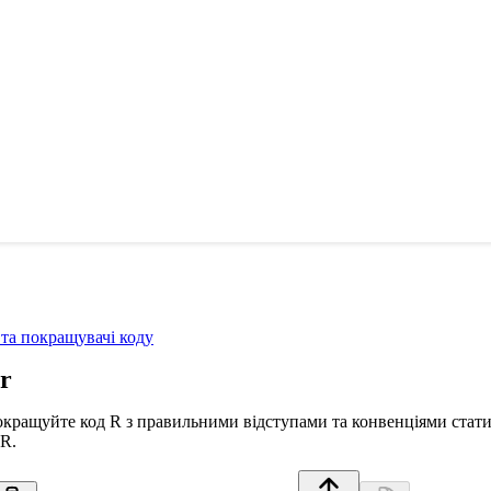
та покращувачі коду
r
кращуйте код R з правильними відступами та конвенціями статис
 R.