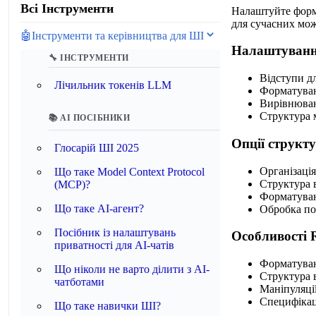
Всі Інструменти
Налаштуйте форма
для сучасних мож
🤖
Інструменти та керівництва для ШІ
Налаштування
🔧 ІНСТРУМЕНТИ
Відступи дл
Лічильник токенів LLM
Форматуванн
Вирівнюван
Структура 
📚 AI ПОСІБНИКИ
Опції структ
Глосарій ШІ 2025
Організація
Що таке Model Context Protocol
Структура 
(MCP)?
Форматуван
Що таке AI-агент?
Обробка по
Посібник із налаштувань
Особливості 
приватності для AI-чатів
Форматуванн
Що ніколи не варто ділити з AI-
Структура в
чатботами
Маніпуляції
Специфікац
Що таке навички ШІ?