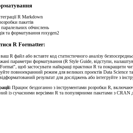
орматування
теграції R Markdown
розробки пакетів
я паралельних обчислень
ія та форматування roxygen2
тися R Formatter:
ваш R файл або вставте код статистичного аналізу безпосереднь
жані параметри форматування (R Style Guide, відступи, налаштув
"Format", щоб застосувати найкращі практики R та покращити чит
уйте повноекранний режим для великих проектів Data Science та
відформатований результат для досліджень або інтегруйте з інс
ації:
Працює бездоганно з інструментами розробки R, включаюч
ий із сучасними версіями R та популярними пакетами з CRAN для