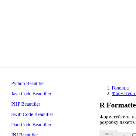
XML Beautifier
YAML Beautifier
SQL Beautifier
MySQL SQL Beautifier
PostgreSQL SQL Beautifier
MongoDB Query Beautifier
Nginx Config Beautifier
Apache Config Beautifier
Python Beautifier
Головна
Форматери 
Java Code Beautifier
R Formatte
PHP Beautifier
Swift Code Beautifier
Форматуйте та по
розробку пакетів
Dart Code Beautifier
INI Beautifier