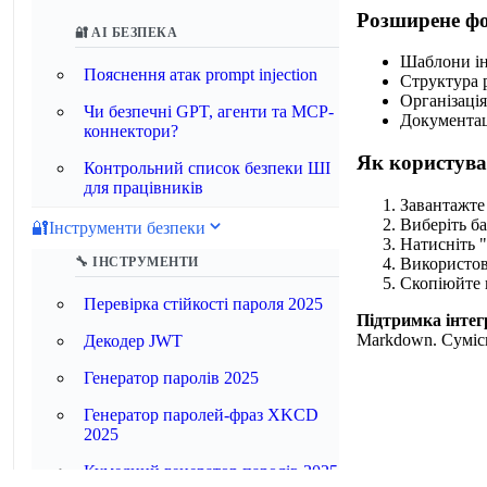
Розширене ф
🔐 AI БЕЗПЕКА
Шаблони ін
Пояснення атак prompt injection
Структура 
Організаці
Чи безпечні GPT, агенти та MCP-
Документац
коннектори?
Як користува
Контрольний список безпеки ШІ
для працівників
Завантажте 
Виберіть ба
🔐
Інструменти безпеки
Натисніть 
Використов
🔧 ІНСТРУМЕНТИ
Скопіюйте 
Перевірка стійкості пароля 2025
Підтримка інтегр
Markdown. Сумісн
Декодер JWT
Генератор паролів 2025
Генератор паролей‑фраз XKCD
2025
Кумедний генератор паролів 2025