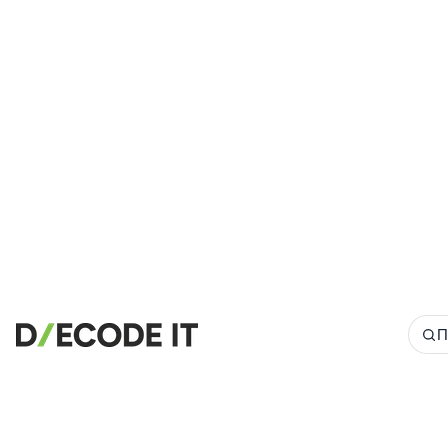
🔗
Пов'язані Інструменти
📝
Форматери та покращувачі коду
🔧 ІНСТРУМЕНТИ
HTML Beautifier
CSS Beautifier
JavaScript Beautifier
TypeScript Beautifier
JSX Beautifier
П
Vue Beautifier
SCSS Beautifier
JSON Beautifier