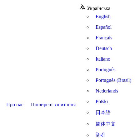
Українська
English
Español
Français
Deutsch
Italiano
Português
Português (Brasil)
Nederlands
Polski
Про нас
Поширені запитання
日本語
简体中文
हिन्दी