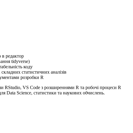
о в редактор
ання tidyverse)
абельність коду
 складних статистичних аналізів
трументами розробки R
и RStudio, VS Code з розширеннями R та робочі процеси R
 Data Science, статистики та наукових обчислень.