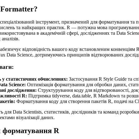
 Formatter?
 спеціалізований інструмент, призначений для форматування та 
ислень та найкращих практик. R — потужна мова програмування 
використовувана в академічній сфері, дослідженнях та Data Sci
аналізів.
забезпечує відповідність вашого коду встановленим конвенціям R 
тах Data Science, дотримуючись принципів відтворюваних дослі
ваги:
ь у статистичних обчисленнях:
Застосування R Style Guide та с
ata Science:
Оптимізація форматування для обробки даних, стати
ні дослідження:
Структурування коду для відтворюваності, доку
жливості R:
Підтримка tidyverse, data.table, R Markdown та ро
акетів:
Форматування коду для створення пакетів R, подачі на C
ть для Data Scientists, статистиків, дослідників та команд розр
ктами візуалізації даних.
 форматування R