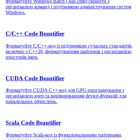
Форматуйте Windows Batch (.bat/.cmd) скрипти з
організацією команд і підтримкою адміністрування систем
Windows.
C/C++ Code Beautifier
Форматуйте C/C++‑код із підтримкою сучасних стандартів,
включно з C++20, форматуванням шаблонів і організацією
просторів імен.
CUDA Code Beautifier
Форматуйте CUDA C++‑код для GPU‑програмування з
організацією ядер та вирівнюванням device‑функцій для
паралельних обчислень.
Scala Code Beautifier
Форматуйте Scala‑код із функціональними патернами,