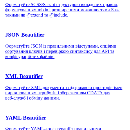
Форматуйте SCSS/Sass зі структурою вкладених правил,
форматуванням mixin і розширеними можливостями Sass,
такими як @extend та @include.
JSON Beautifier
Форматуйте JSON із правильними відступами, опціями
сортування ключів і перевіркою синтаксису для API та
конфігураційних файлів.
XML Beautifier
Форматуйте XML‑документи з підтримкою просторів імен,
вирівнюванням атрибутів і збереженням CDATA для
веб‑служб і обміну даними.
YAML Beautifier
Форматуйте YAML‑конфігурації з правильними