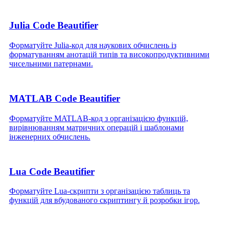
Julia Code Beautifier
Форматуйте Julia‑код для наукових обчислень із
форматуванням анотацій типів та високопродуктивними
чисельними патернами.
MATLAB Code Beautifier
Форматуйте MATLAB‑код з організацією функцій,
вирівнюванням матричних операцій і шаблонами
інженерних обчислень.
Lua Code Beautifier
Форматуйте Lua‑скрипти з організацією таблиць та
функцій для вбудованого скриптингу й розробки ігор.