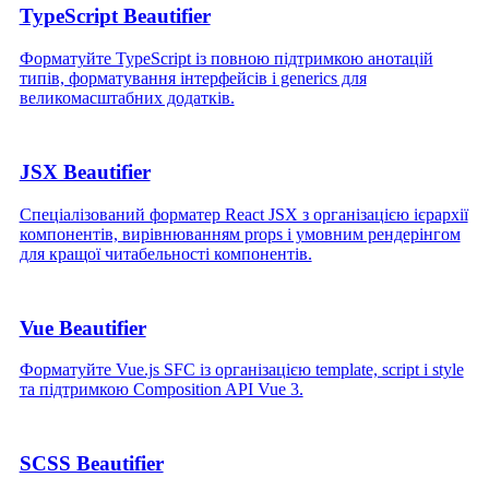
TypeScript Beautifier
Форматуйте TypeScript із повною підтримкою анотацій
типів, форматування інтерфейсів і generics для
великомасштабних додатків.
JSX Beautifier
Спеціалізований форматер React JSX з організацією ієрархії
компонентів, вирівнюванням props і умовним рендерінгом
для кращої читабельності компонентів.
Vue Beautifier
Форматуйте Vue.js SFC із організацією template, script і style
та підтримкою Composition API Vue 3.
SCSS Beautifier