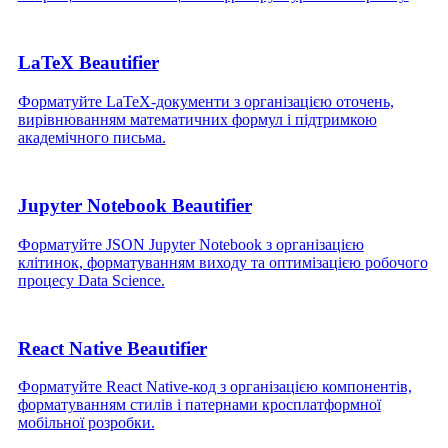
LaTeX Beautifier
Форматуйте LaTeX‑документи з організацією оточень,
вирівнюванням математичних формул і підтримкою
академічного письма.
Jupyter Notebook Beautifier
Форматуйте JSON Jupyter Notebook з організацією
клітинок, форматуванням виходу та оптимізацією робочого
процесу Data Science.
React Native Beautifier
Форматуйте React Native‑код з організацією компонентів,
форматуванням стилів і патернами кросплатформної
мобільної розробки.