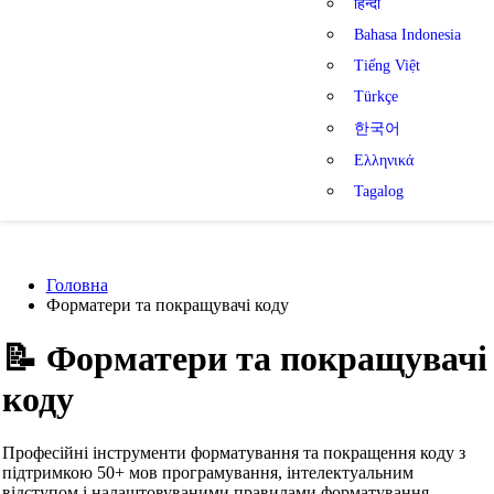
हिन्दी
Bahasa Indonesia
Tiếng Việt
Türkçe
한국어
Ελληνικά
Tagalog
Головна
Форматери та покращувачі коду
📝
Форматери та покращувачі
коду
Професійні інструменти форматування та покращення коду з
підтримкою 50+ мов програмування, інтелектуальним
відступом і налаштовуваними правилами форматування.