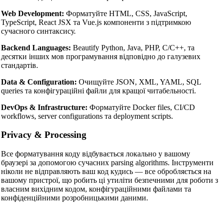
Web Development:
Форматуйте HTML, CSS, JavaScript,
TypeScript, React JSX та Vue.js компоненти з підтримкою
сучасного синтаксису.
Backend Languages:
Beautify Python, Java, PHP, C/C++, та
десятки інших мов програмування відповідно до галузевих
стандартів.
Data & Configuration:
Очищуйте JSON, XML, YAML, SQL
queries та конфігураційні файли для кращої читабельності.
DevOps & Infrastructure:
Форматуйте Docker files, CI/CD
workflows, server configurations та deployment scripts.
Privacy & Processing
Все форматування коду відбувається локально у вашому
браузері за допомогою сучасних parsing algorithms. Інструменти
ніколи не відправляють ваш код кудись — все обробляється на
вашому пристрої, що робить ці утиліти безпечними для роботи з
власним вихідним кодом, конфігураційними файлами та
конфіденційними розробницькими даними.