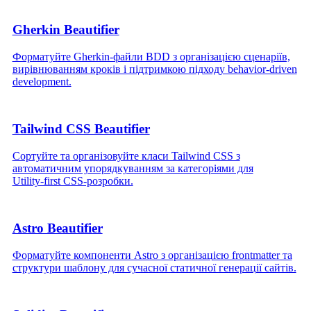
Gherkin Beautifier
Форматуйте Gherkin‑файли BDD з організацією сценаріїв,
вирівнюванням кроків і підтримкою підходу behavior‑driven
development.
Tailwind CSS Beautifier
Сортуйте та організовуйте класи Tailwind CSS з
автоматичним упорядкуванням за категоріями для
Utility‑first CSS‑розробки.
Astro Beautifier
Форматуйте компоненти Astro з організацією frontmatter та
структури шаблону для сучасної статичної генерації сайтів.