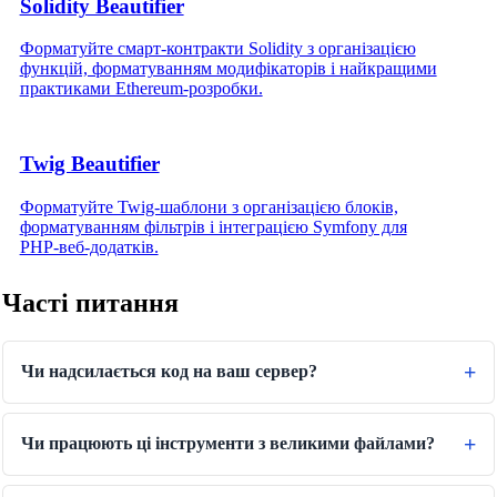
Solidity Beautifier
Форматуйте смарт‑контракти Solidity з організацією
функцій, форматуванням модифікаторів і найкращими
практиками Ethereum‑розробки.
Twig Beautifier
Форматуйте Twig‑шаблони з організацією блоків,
форматуванням фільтрів і інтеграцією Symfony для
PHP‑веб‑додатків.
Часті питання
Чи надсилається код на ваш сервер?
Чи працюють ці інструменти з великими файлами?