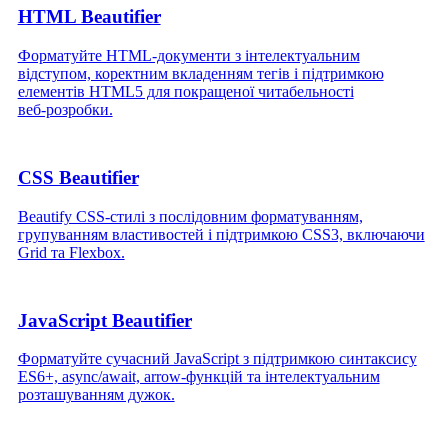
HTML Beautifier
Форматуйте HTML‑документи з інтелектуальним
відступом, коректним вкладенням тегів і підтримкою
елементів HTML5 для покращеної читабельності
веб‑розробки.
CSS Beautifier
Beautify CSS‑стилі з послідовним форматуванням,
групуванням властивостей і підтримкою CSS3, включаючи
Grid та Flexbox.
JavaScript Beautifier
Форматуйте сучасний JavaScript з підтримкою синтаксису
ES6+, async/await, arrow‑функцій та інтелектуальним
розташуванням дужок.