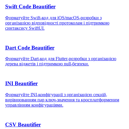
Swift Code Beautifier
Форматуйте Swift‑код для iOS/macOS‑розробки з
організацією відповідності протоколам і підтримкою
синтаксису SwiftUI.
Dart Code Beautifier
Форматуйте Dart‑код для Flutter‑розробки з організацією
дерева віджетів і підтримкою null‑безпеки.
INI Beautifier
Форматуйте INI‑конфігурації з організацією секцій,
вирівнюванням пар ключ‑значення та кросплатформеним
управлінням конфігураціями.
CSV Beautifier