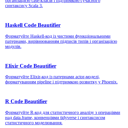
організацією case‑класів і підтримкою сучасного
синтаксису Scala 3.
Haskell Code Beautifier
Форматуйте Haskell‑код із чистими функціональними
патернами, вирівнюванням підписів типів і організацією
модулів.
Elixir Code Beautifier
Форматуйте Elixir‑код із патернами actor‑моделі,
форматуванням pipeline і підтримкою розвитку у Phoenix.
R Code Beautifier
Форматуйте R‑код для статистичного аналізу з операціями
над data.frame, конвенціями tidyverse і синтаксисом
статистичного моделювання.