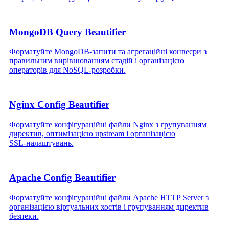
MongoDB Query Beautifier
Форматуйте MongoDB‑запити та агрегаційні конвеєри з
правильним вирівнюванням стадій і організацією
операторів для NoSQL‑розробки.
Nginx Config Beautifier
Форматуйте конфігураційні файли Nginx з групуванням
директив, оптимізацією upstream і організацією
SSL‑налаштувань.
Apache Config Beautifier
Форматуйте конфігураційні файли Apache HTTP Server з
організацією віртуальних хостів і групуванням директив
безпеки.