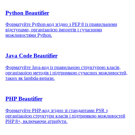
Python Beautifier
Форматуйте Python‑код згідно з PEP 8 із правильними
відступами, організацією імпортів і сучасними
можливостями Python.
Java Code Beautifier
Форматуйте Java‑код із правильною структурою класів,
організацією методів і підтримкою сучасних можливостей,
таких як lambda‑вирази.
PHP Beautifier
Форматуйте PHP‑код згідно зі стандартами PSR з
організацією структури класів і підтримкою можливостей
PHP 8+, включаючи атрибути.