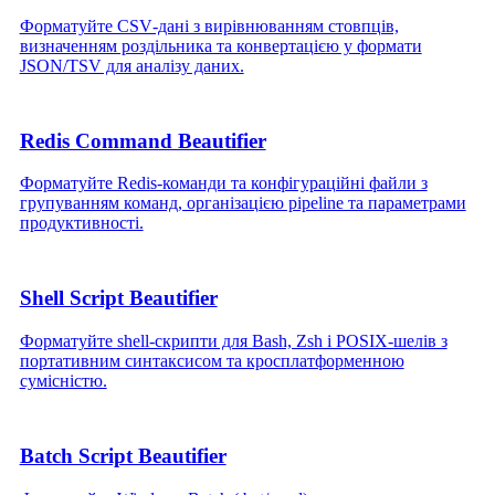
Форматуйте CSV‑дані з вирівнюванням стовпців,
визначенням роздільника та конвертацією у формати
JSON/TSV для аналізу даних.
Redis Command Beautifier
Форматуйте Redis‑команди та конфігураційні файли з
групуванням команд, організацією pipeline та параметрами
продуктивності.
Shell Script Beautifier
Форматуйте shell‑скрипти для Bash, Zsh і POSIX‑шелів з
портативним синтаксисом та кросплатформенною
сумісністю.
Batch Script Beautifier