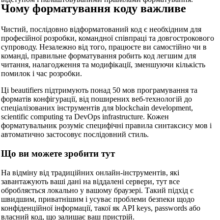
Чому форматування коду важливе
Чистий, послідовно відформатований код є необхідним для
професійної розробки, командної співпраці та довгострокового
супроводу. Незалежно від того, працюєте ви самостійно чи в
команді, правильне форматування робить код легшим для
читання, налагодження та модифікації, зменшуючи кількість
помилок і час розробки.
Ці beautifiers підтримують понад 50 мов програмування та
форматів конфігурації, від поширених веб-технологій до
спеціалізованих інструментів для blockchain development,
scientific computing та DevOps infrastructure. Кожен
форматувальник розуміє специфічні правила синтаксису мов і
автоматично застосовує послідовний стиль.
Що ви можете зробити тут
На відміну від традиційних онлайн-інструментів, які
завантажують ваші дані на віддалені сервери, тут все
обробляється локально у вашому браузері. Такий підхід є
швидшим, приватнішим і усуває проблеми безпеки щодо
конфіденційної інформації, такої як API keys, passwords або
власний код, що залишає ваш пристрій.