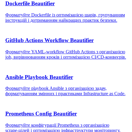
Dockerfile Beautifier
Форматуйте Dockerfile із оптимізацією шарів, групуванням
інструкцій і дотриманням найкращих практик безпеки.
GitHub Actions Workflow Beautifier
Форматуйте YAML‑workflow GitHub Actions з організацією
job, вирівнюванням кроків і оптимізацією CI/CD‑конвеєрів.
Ansible Playbook Beautifier
Форматуйте playbook Ansible з організацією задач,
форматуванням змінних і практиками Infrastructure as Code.
Prometheus Config Beautifier
Форматуйте конфігурації Prometheus з організацією
scrape‑цілей і оптимізацією інфраструктури моніторингу.