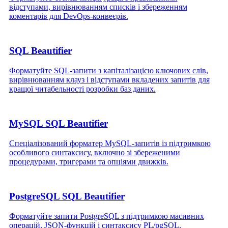
відступами, вирівнюванням списків і збереженням
коментарів для DevOps‑конвеєрів.
SQL Beautifier
Форматуйте SQL‑запити з капіталізацією ключових слів,
вирівнюванням клауз і відступами вкладених запитів для
кращої читабельності розробки баз даних.
MySQL SQL Beautifier
Спеціалізований форматер MySQL-запитів із підтримкою
особливого синтаксису, включно зі збереженими
процедурами, тригерами та опціями движків.
PostgreSQL SQL Beautifier
Форматуйте запити PostgreSQL з підтримкою масивних
операцій, JSON‑функцій і синтаксису PL/pgSQL.