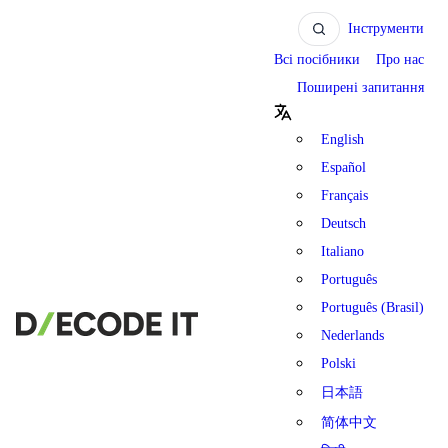
Інструменти
Всі посібники
Про нас
Поширені запитання
English
Español
Français
Deutsch
Italiano
Português
Português (Brasil)
Nederlands
Polski
日本語
简体中文