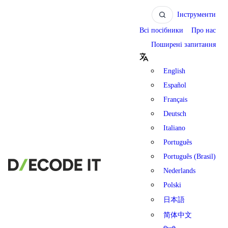
Інструменти
Всі посібники
Про нас
Поширені запитання
English
Español
Français
Deutsch
Italiano
Português
Português (Brasil)
Nederlands
Polski
日本語
简体中文