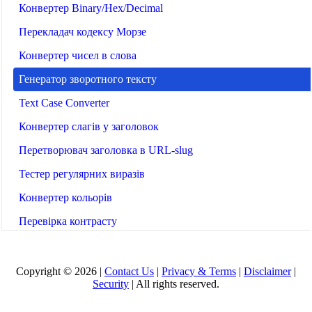
Конвертер Binary/Hex/Decimal
Перекладач кодексу Морзе
Конвертер чисел в слова
Генератор зворотного тексту
Text Case Converter
Конвертер слагів у заголовок
Перетворювач заголовка в URL-slug
Тестер регулярних виразів
Конвертер кольорів
Перевірка контрасту
Перетворювач JSON у CSV
Перетворювач CSV у JSON
Copyright © 2026 |
Contact Us
|
Privacy & Terms
|
Disclaimer
|
Security
| All rights reserved.
Перетворювач Markdown у HTML