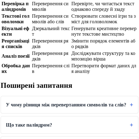
Перевірка п
Перевернення си
Перевірте, чи читається текст
аліндромів
мволів
однаково спереду й ззаду
Текстові гол
Перевернення си
Створювати словесні ігри та з
оволомки
мволів або слів
міст для головоломок
Візуальні еф
Дзеркальний текс
Генерувати креативне перевер
екти
т
нуте текстове мистецтво
Реорганізаці
Перевернення ря
Змінити порядок елементів аб
я списків
дків
о рядків
Перевернення ря
Досліджувати структуру та ко
Аналіз поезії
дків
мпозицію вірша
Обробка дан
Перевернення слі
Перетворити формат даних дл
их
в
я аналізу
Поширені запитання
У чому різниця між перевертанням символів та слів?
🔗
Пов'язані Інструменти
📐
Конвертери Одиниць
Що таке паліндром?
🔧 ІНСТРУМЕНТИ