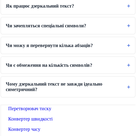
Конвертер Довжини
Як працює дзеркальний текст?
Конвертер ваги
Чи зачепляться спеціальні символи?
Конвертер температур
Конвертер об'єму
Чи можу я перевернути кілька абзаців?
Конвертер сухого об'ємів
Конвертер площі
Чи є обмеження на кількість символів?
Конвертер енергії
Конвертер обсягу пам'яті
Чому дзеркальний текст не завжди ідеально
Конвертер витрати палива
симетричний?
Конвертер потужності
Перетворювач тиску
Конвертер швидкості
Конвертер часу