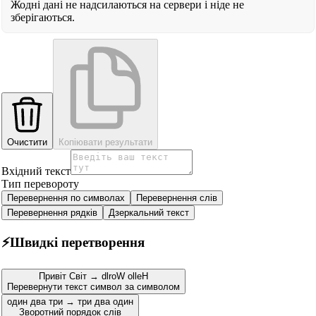
Жодні дані не надсилаються на сервери і ніде не
зберігаються.
Очистити
Копіювати результати
Вхідний текст
Тип перевороту
Перевернення по символах
Перевернення слів
Перевернення рядків
Дзеркальний текст
⚡
Швидкі перетворення
Привіт Світ → dlroW olleH
Перевернути текст символ за символом
один два три → три два один
Зворотний порядок слів