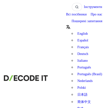
Інструменти
Всі посібники
Про нас
Поширені запитання
English
Español
Français
Deutsch
Italiano
Português
Português (Brasil)
Nederlands
Polski
日本語
简体中文