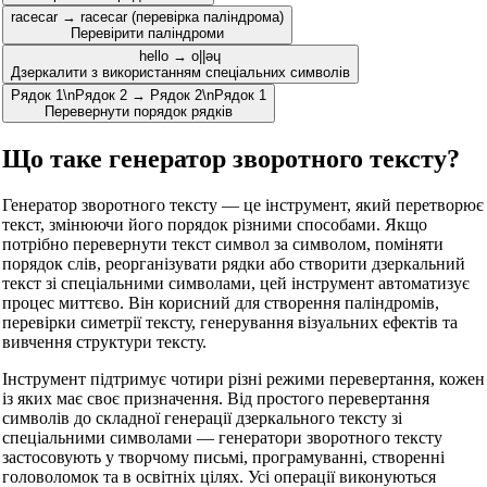
racecar → racecar (перевірка паліндрома)
Перевірити паліндроми
hello → o||ǝɥ
Дзеркалити з використанням спеціальних символів
Рядок 1\nРядок 2 → Рядок 2\nРядок 1
Перевернути порядок рядків
Що таке генератор зворотного тексту?
Генератор зворотного тексту — це інструмент, який перетворює
текст, змінюючи його порядок різними способами. Якщо
потрібно перевернути текст символ за символом, поміняти
порядок слів, реорганізувати рядки або створити дзеркальний
текст зі спеціальними символами, цей інструмент автоматизує
процес миттєво. Він корисний для створення паліндромів,
перевірки симетрії тексту, генерування візуальних ефектів та
вивчення структури тексту.
Інструмент підтримує чотири різні режими перевертання, кожен
із яких має своє призначення. Від простого перевертання
символів до складної генерації дзеркального тексту зі
спеціальними символами — генератори зворотного тексту
застосовують у творчому письмі, програмуванні, створенні
головоломок та в освітніх цілях. Усі операції виконуються