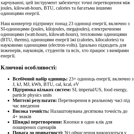
харчуванні, цей інструмент забезпечує точні перетворення між
joules, kilowatt-hours, BTU, calories та багатьма іншими
одиницями енергії.
Наш конвертер підтримує понад 23 одиниці енергії, включно з
SI-одиницями (joules, kilojoules, megajoules), електричними
одиницями (watt-hours, kilowatt-hours), тепловими одиницями
(BTU, therms), одиницями енергії їжі (calories, kilocalories) та
науковими одиницями (electron-volts). Ідеально підходить для
інженерів, науковців, студентів та всіх, хто працює з вимірами
енергії.
Ключові особливості:
Всебічний набір одиниць:
23+ одиниць енергії, включно з
J, kJ, MJ, kWh, BTU, cal, kcal, eV
Підтримка кількох систем:
SI, imperial/US, food energy,
particle physics units
Миттєві результати:
Перетворення в реальному часі під
час введення
Висока точність:
Налаштовувана десяткова точність до
4+ знаків
Швидкі перетворення:
Кнопки в один клік для
поширених сценаріїв
Повага до приватності:
Усі обчислення виконуються у