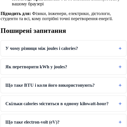
вашому браузері
Підходить для:
Фізики, інженери, електрики, дієтологи,
студенти та всі, кому потрібні точні перетворення енергії.
Поширені запитання
У чому різниця між joules і calories?
Як перетворити kWh у joules?
Що таке BTU і коли його використовують?
Скільки calories міститься в одному kilowatt-hour?
🔗
Пов'язані Інструменти
Що таке electron-volt (eV)?
📐
Конвертери Одиниць