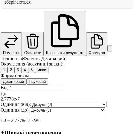
зберігаються.
Поміняти
Очистити
Копіювати результат
Формула
Точність
:
4
Формат
:
Десятковий
Округлення (десятинні знаки):
1
2
3
4
5
макс
Формат числа:
Десятковий
Науковий
Від:
До:
2.7778e-7
Одиниця (від):
Одиниця (до):
1
J
=
2.7778e-7
kWh
⚡
Швидкі перетворення