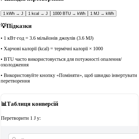
1 kWh → J
1 kcal → J
1000 BTU → kWh
1 MJ → kWh
💡
Підказки
•
1 кВт·год = 3.6 мільйонів джоулів (3.6 MJ)
•
Харчові калорії (kcal) = термічні калорії × 1000
•
BTU часто використовується для потужності опалення/
охолодження
•
Використовуйте кнопку «Поміняти», щоб швидко інвертувати
перетворення
📊
Таблиця конверсій
Перетворити 1 J у: