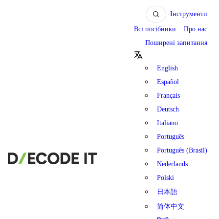
Інструменти
Всі посібники
Про нас
Поширені запитання
English
Español
Français
Deutsch
Italiano
Português
Português (Brasil)
Nederlands
Polski
日本語
简体中文