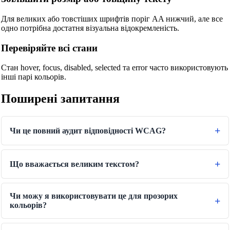
🔧 ІНСТРУМЕНТИ
Для великих або товстіших шрифтів поріг AA нижчий, але все
одно потрібна достатня візуальна відокремленість.
Конвертер Довжини
Перевіряйте всі стани
Конвертер ваги
Конвертер температур
Стан hover, focus, disabled, selected та error часто використовують
інші парі кольорів.
Конвертер об'єму
Поширені запитання
Конвертер сухого об'ємів
Конвертер площі
Чи це повний аудит відповідності WCAG?
Конвертер енергії
Конвертер обсягу пам'яті
Що вважається великим текстом?
Конвертер витрати палива
Конвертер потужності
Чи можу я використовувати це для прозорих
кольорів?
Перетворювач тиску
Конвертер швидкості