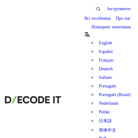
Інструменти
Всі посібники
Про нас
Поширені запитання
English
Español
Français
Deutsch
Italiano
Português
Português (Brasil)
Nederlands
Polski
日本語
简体中文