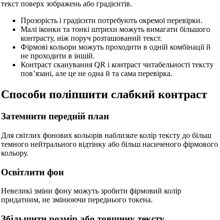
текст поверх зображень або градієнтів.
Прозорість і градієнти потребують окремої перевірки.
Малі іконки та тонкі штрихи можуть вимагати більшого
контрасту, ніж поруч розташований текст.
Фірмові кольори можуть проходити в одній комбінації й
не проходити в іншій.
Контраст сканування QR і контраст читабельності тексту
пов’язані, але це не одна й та сама перевірка.
Способи поліпшити слабкий контраст
Затемнити передній план
Для світлих фонових кольорів наблизьте колір тексту до більш
темного нейтрального відтінку або більш насиченого фірмового
кольору.
Освітлити фон
Невеликі зміни фону можуть зробити фірмовий колір
🔗
Пов'язані Інструменти
придатним, не змінюючи переднього токена.
Збільшити розмір або товщину тексту
📐
Конвертери Одиниць