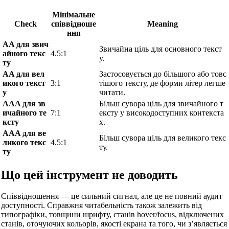
Мінімальне
Check
співвідноше
Meaning
ння
AA для звич
Звичайна ціль для основного текст
айного текс
4.5:1
у.
ту
AA для вел
Застосовується до більшого або товс
икого текст
3:1
тішого тексту, де форми літер легше
у
читати.
AAA для зв
Більш сувора ціль для звичайного т
ичайного те
7:1
ексту у високодоступних контекста
ксту
х.
AAA для ве
Більш сувора ціль для великого текс
ликого текс
4.5:1
ту.
ту
Що цей інструмент не доводить
Співвідношення — це сильний сигнал, але це не повний аудит
доступності. Справжня читабельність також залежить від
типографіки, товщини шрифту, станів hover/focus, відключених
станів, оточуючих кольорів, якості екрана та того, чи з’являється