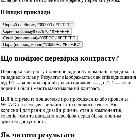
кольори станів та оточення інтерфейсу перед випуском.
Швидкі приклади
Чорний на білому
#000000
/
#FFFFFF
Сірий на білому
#767676
/
#FFFFFF
Синій (посилання)
#005FCC
/
#FFFFFF
Пара (попередження)
#78350F
/
#FEF3C7
Що вимірює перевірка контрасту?
Перевірка контрасту порівнює відносну люмінанс переднього
та заднього плану. Результат відображається як співвідношення
від 1:1 — коли кольори візуально однакові — до 21:1 — коли
чорний і білий мають максимальний контраст.
Цей інструмент повідомляє про проходження або провал за
WCAG-стилем для звичайного та великого тексту. Він
корисний для ранніх дизайн-рішень, станів компонентів,
токенів теми та швидких перевірок перед більш повним
аудитом доступності.
Як читати результати