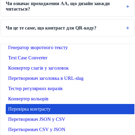
Чи означає проходження AA, що дизайн завжди
Конвертер часу
читається?
Конвертер Binary/Hex/Decimal
Перекладач кодексу Морзе
Чи це те саме, що контраст для QR-коду?
Конвертер чисел в слова
Генератор зворотного тексту
Text Case Converter
Конвертер слагів у заголовок
Перетворювач заголовка в URL-slug
Тестер регулярних виразів
Конвертер кольорів
Перевірка контрасту
Перетворювач JSON у CSV
Перетворювач CSV у JSON