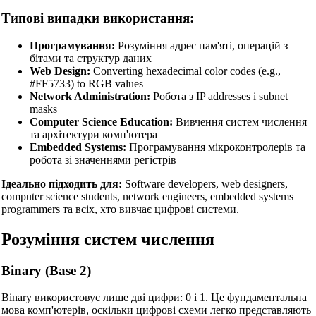
Типові випадки використання:
Програмування:
Розуміння адрес пам'яті, операцій з
бітами та структур даних
Web Design:
Converting hexadecimal color codes (e.g.,
#FF5733) to RGB values
Network Administration:
Робота з IP addresses і subnet
masks
Computer Science Education:
Вивчення систем числення
та архітектури комп'ютера
Embedded Systems:
Програмування мікроконтролерів та
робота зі значеннями регістрів
Ідеально підходить для:
Software developers, web designers,
computer science students, network engineers, embedded systems
programmers та всіх, хто вивчає цифрові системи.
Розуміння систем числення
Binary (Base 2)
Binary використовує лише дві цифри: 0 і 1. Це фундаментальна
мова комп'ютерів, оскільки цифрові схеми легко представляють