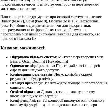
представляють числа, цей інструмент робить перетворення
миттєвими та точними.
Наш конвертер підтримує чотири основні системи числення:
Binary (base 2), Octal (base 8), Decimal (base 10) і Hexadecimal
(base 16). Вони є фундаментальними для інформатики,
програмування та цифрової електроніки. Розуміння
перетворень між цими системами важливе для кожного, хто
працює в технологіях.
Ключові можливості:
Підтримка кількох систем:
Миттєве перетворення між
Binary, Octal, Decimal і Hexadecimal
Одночасне відображення:
Переглядайте всі конверсії
одразу для швидкого доступу
Копіювання результатів:
Легко копіюйте окремі
результати в буфер обміну
Швидкі приклади:
Завантажуйте поширені перетворення
одним кліком
Освітні підказки:
Дізнавайтеся про кожну систему
числення під час конвертації
Конфіденційність:
Усі конверсії виконуються локально у
вашому браузері — дані не надсилаються на сервери