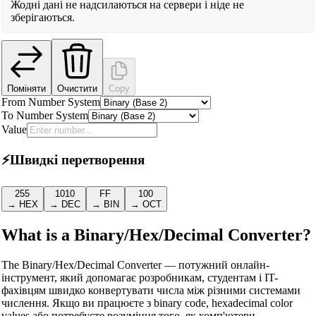
Жодні дані не надсилаються на сервери і ніде не
зберігаються.
Поміняти
Очистити
Copy
From Number System
To Number System
Value
⚡
Швидкі перетворення
255
1010
FF
100
→ HEX
→ DEC
→ BIN
→ OCT
What is a Binary/Hex/Decimal Converter?
The Binary/Hex/Decimal Converter — потужний онлайн-
інструмент, який допомагає розробникам, студентам і IT-
фахівцям швидко конвертувати числа між різними системами
числення. Якщо ви працюєте з binary code, hexadecimal color
values або потребуєте розуміння того, як комп'ютери