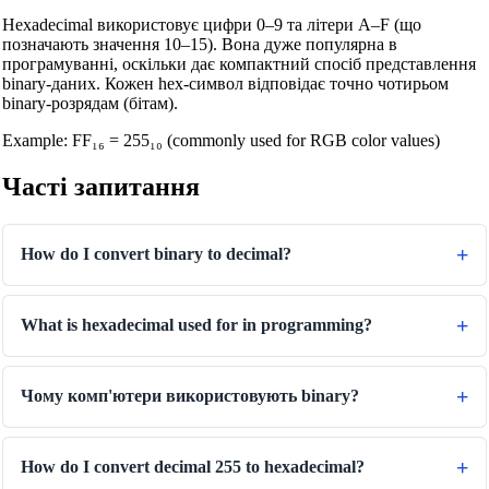
Hexadecimal використовує цифри 0–9 та літери A–F (що
позначають значення 10–15). Вона дуже популярна в
програмуванні, оскільки дає компактний спосіб представлення
binary-даних. Кожен hex-символ відповідає точно чотирьом
binary-розрядам (бітам).
Example: FF₁₆ = 255₁₀ (commonly used for RGB color values)
Часті запитання
How do I convert binary to decimal?
What is hexadecimal used for in programming?
Чому комп'ютери використовують binary?
🔗
Пов'язані Інструменти
How do I convert decimal 255 to hexadecimal?