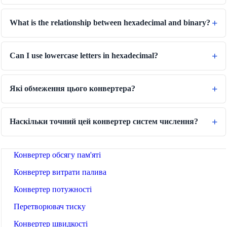
📐
Конвертери Одиниць
🔧 ІНСТРУМЕНТИ
What is the relationship between hexadecimal and binary?
Конвертер Довжини
Конвертер ваги
Can I use lowercase letters in hexadecimal?
Конвертер температур
Конвертер об'єму
Які обмеження цього конвертера?
Конвертер сухого об'ємів
Конвертер площі
Наскільки точний цей конвертер систем числення?
Конвертер енергії
Конвертер обсягу пам'яті
Конвертер витрати палива
Конвертер потужності
Перетворювач тиску
Конвертер швидкості