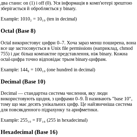
два стани: on (1) і off (0). Уся інформація в комп'ютері зрештою
зберігається й обробляється у binary.
Example: 1010₂ = 10₁₀ (ten in decimal)
Octal (Base 8)
Octal використовує цифри 0–7. Хоча зараз менш поширена, вона
все ще застосовується в Unix file permissions (наприклад, chmod
755) і дає більш компактне представлення, ніж binary. Кожна
octal-цифра точно відповідає трьом binary-цифрам.
Example: 144₈ = 100₁₀ (one hundred in decimal)
Decimal (Base 10)
Decimal — стандартна система числення, яку люди
використовують щодня, з цифрами 0–9. Її називають "base 10",
тому що має десять унікальних цифр. Це найзвичніша система
для повсякденного підрахунку та арифметики.
Example: 255₁₀ = FF₁₆ (255 in hexadecimal)
Hexadecimal (Base 16)