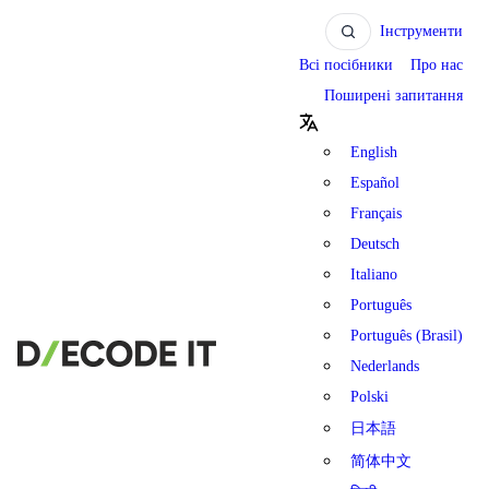
Інструменти
Всі посібники
Про нас
Поширені запитання
English
Español
Français
Deutsch
Italiano
Português
Português (Brasil)
Nederlands
Polski
日本語
简体中文