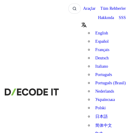
Araçlar
Tüm Rehberler
Hakkında
SSS
English
Español
Français
Deutsch
Italiano
Português
Português (Brasil)
Nederlands
Українська
Polski
日本語
简体中文