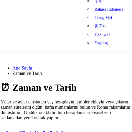
हिन्दी
Bahasa Indonesia
Tiếng Việt
한국어
Ελληνικά
Tagalog
Ana Sayfa
Zaman ve Tarih
⏰
Zaman ve Tarih
Yıllar ve aylar cinsinden yaş hesaplayın, tarihler ekleyin veya çıkarın,
zaman sürelerini ölçün, hafta numaralarını bulun ve Roma rakamlarını
dönüştürün. Gizlilik odaklıdır; tüm hesaplamalar kişisel veri
saklamadan yerel olarak yapılır.