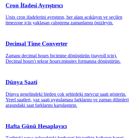
Cron İfadesi Ayrıştırıcı
Unix cron ifadelerini ayrıştırın, her alanı açıklayın ve seçilen
timezone için yaklaşan çalıştırma zamanlarını önizleyin.
Decimal Time Converter
Zamanı decimal hours biçimine dönüştürün (payroll için).
Decimal hours'ı tekrar hours:minutes formatına dönüştürün.
Dünya Saati
Dünya genelindeki birden çok şehirdeki mevcut saati gösterin.
Yerel saatleri, yaz saati uygulaması farklarını ve zaman dilimleri
arasındaki saat farklarını karşılaştırın.
Hafta Günü Hesaplayıcı
Tarihteki veya gelecekteki herhangi bir tarihin haftanın hangi