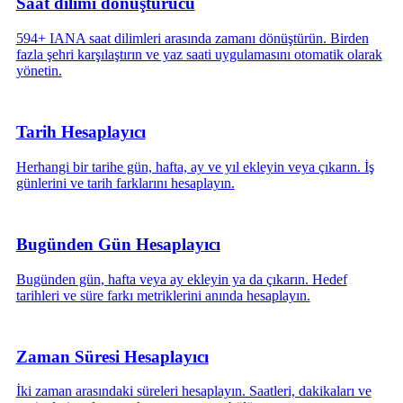
Saat dilimi dönüştürücü
594+ IANA saat dilimleri arasında zamanı dönüştürün. Birden
fazla şehri karşılaştırın ve yaz saati uygulamasını otomatik olarak
yönetin.
Tarih Hesaplayıcı
Herhangi bir tarihe gün, hafta, ay ve yıl ekleyin veya çıkarın. İş
günlerini ve tarih farklarını hesaplayın.
Bugünden Gün Hesaplayıcı
Bugünden gün, hafta veya ay ekleyin ya da çıkarın. Hedef
tarihleri ve süre farkı metriklerini anında hesaplayın.
Zaman Süresi Hesaplayıcı
İki zaman arasındaki süreleri hesaplayın. Saatleri, dakikaları ve