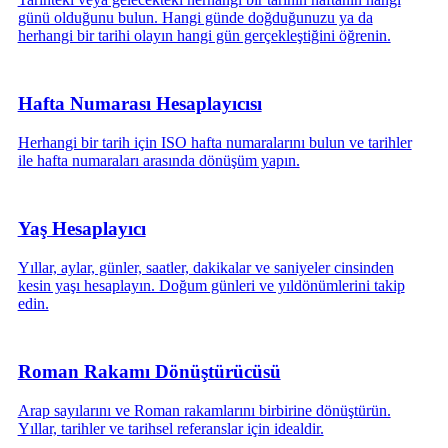
günü olduğunu bulun. Hangi günde doğduğunuzu ya da
herhangi bir tarihi olayın hangi gün gerçekleştiğini öğrenin.
Hafta Numarası Hesaplayıcısı
Herhangi bir tarih için ISO hafta numaralarını bulun ve tarihler
ile hafta numaraları arasında dönüşüm yapın.
Yaş Hesaplayıcı
Yıllar, aylar, günler, saatler, dakikalar ve saniyeler cinsinden
kesin yaşı hesaplayın. Doğum günleri ve yıldönümlerini takip
edin.
Roman Rakamı Dönüştürücüsü
Arap sayılarını ve Roman rakamlarını birbirine dönüştürün.
Yıllar, tarihler ve tarihsel referanslar için idealdir.