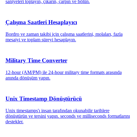
saniyeleri toplayın, çıkarın, çarpın ve bölün.
Çalışma Saatleri Hesaplayıcı
Bordro ve zaman takibi için çalışma saatlerini, molaları, fazla
mesaiyi ve toplam süreyi hesaplayın.
Military Time Converter
12-hour (AM/PM) ile 24-hour military time formats arasında
anında dönüşüm yapın.
Unix Timestamp Dönüştürücü
Unix timestamps'ı insan tarafından okunabilir tarihlere
dönüştürün ve tersini yapın. seconds ve milliseconds formatlarını
destekler.