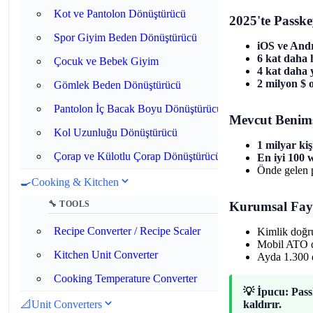
Kot ve Pantolon Dönüştürücü
2025'te Passke
Spor Giyim Beden Dönüştürücü
iOS ve Andr
6 kat daha h
Çocuk ve Bebek Giyim
4 kat daha y
2 milyon $ 
Gömlek Beden Dönüştürücü
Pantolon İç Bacak Boyu Dönüştürücü
Mevcut Benim
Kol Uzunluğu Dönüştürücü
1 milyar kiş
Çorap ve Külotlu Çorap Dönüştürücü
En iyi 100 
Önde gelen 
🍳
Cooking & Kitchen
🔧 TOOLS
Kurumsal Fay
Recipe Converter / Recipe Scaler
Kimlik doğru
Mobil ATO d
Kitchen Unit Converter
Ayda 1.300 d
Cooking Temperature Converter
💡 İpucu: Pass
📐
Unit Converters
kaldırır.