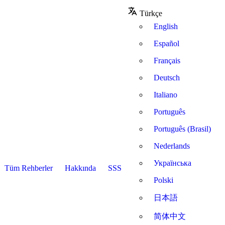
Türkçe
English
Español
Français
Deutsch
Italiano
Português
Português (Brasil)
Nederlands
Українська
Tüm Rehberler
Hakkında
SSS
Polski
日本語
简体中文