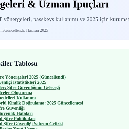
geleri & Uzman İpuçları
 yönergeleri, passkeys kullanımı ve 2025 için kurumsa
uma
Güncellendi: Haziran 2025
kiler Tablosu
re Yönergeleri 2025 (Güncellendi)
enliği İstatistikleri 2025
ler: Şifre Güvenliğinin Geleceği
freler Oluşturma
eticileri Kullanımı
örlü Kimlik Doğrulama: 2025 Güncellemesi
fre Güvenliği
üvenlik Hataları
 Şifre Politikaları
 Şifre Güvenliği Yatırım Getirisi
allerine Yanıt Verme