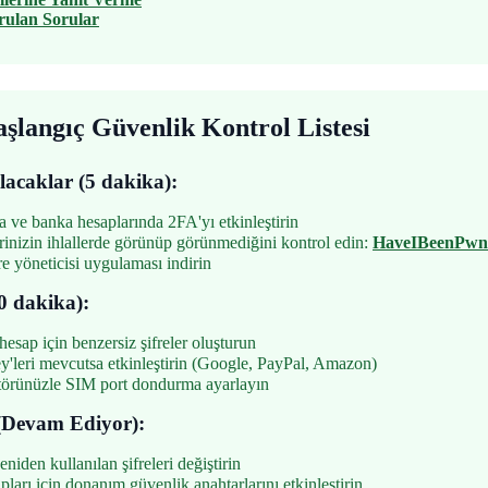
rulan Sorular
aşlangıç Güvenlik Kontrol Listesi
acaklar (5 dakika):
 ve banka hesaplarında 2FA'yı etkinleştirin
rinizin ihlallerde görünüp görünmediğini kontrol edin:
HaveIBeenPwn
re yöneticisi uygulaması indirin
0 dakika):
hesap için benzersiz şifreler oluşturun
'leri mevcutsa etkinleştirin (Google, PayPal, Amazon)
örünüzle SIM port dondurma ayarlayın
(Devam Ediyor):
iden kullanılan şifreleri değiştirin
pları için donanım güvenlik anahtarlarını etkinleştirin