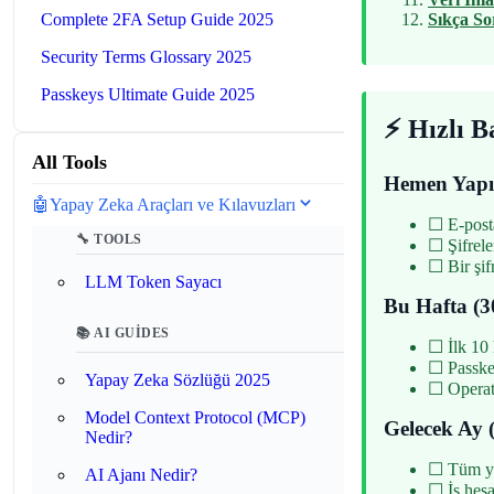
Complete 2FA Setup Guide 2025
Sıkça So
Security Terms Glossary 2025
Passkeys Ultimate Guide 2025
⚡ Hızlı B
All Tools
Hemen Yapıl
🤖
Yapay Zeka Araçları ve Kılavuzları
☐ E-posta
🔧 TOOLS
☐ Şifrele
☐ Bir şif
LLM Token Sayacı
Bu Hafta (3
📚 AI GUIDES
☐ İlk 10 
☐ Passkey
Yapay Zeka Sözlüğü 2025
☐ Operat
Model Context Protocol (MCP)
Gelecek Ay 
Nedir?
☐ Tüm yen
AI Ajanı Nedir?
☐ İş hesa