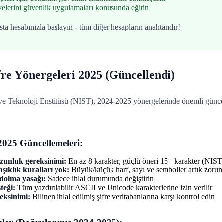
elerini güvenlik uygulamaları konusunda eğitin
ta hesabınızla başlayın - tüm diğer hesapların anahtarıdır!
fre Yönergeleri 2025 (Güncellendi)
 ve Teknoloji Enstitüsü (NIST), 2024-2025 yönergelerinde önemli günce
025 Güncellemeleri:
unluk gereksinimi:
En az 8 karakter, güçlü öneri 15+ karakter (NIS
şıklık kuralları yok:
Büyük/küçük harf, sayı ve semboller artık zorun
 dolma yasağı:
Sadece ihlal durumunda değiştirin
teği:
Tüm yazdırılabilir ASCII ve Unicode karakterlerine izin verilir
eksinimi:
Bilinen ihlal edilmiş şifre veritabanlarına karşı kontrol edin