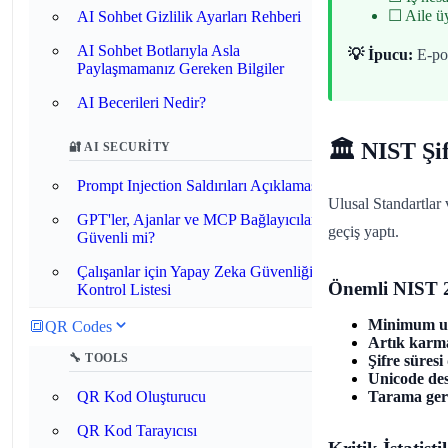
☐ Aile üy
AI Sohbet Gizlilik Ayarları Rehberi
AI Sohbet Botlarıyla Asla
💡 İpucu:
E-pos
Paylaşmamanız Gereken Bilgiler
AI Becerileri Nedir?
🏛️ NIST Şi
🔐 AI SECURITY
Prompt Injection Saldırıları Açıklaması
Ulusal Standartlar
GPT'ler, Ajanlar ve MCP Bağlayıcıları
geçiş yaptı.
Güvenli mi?
Çalışanlar için Yapay Zeka Güvenliği
Önemli NIST 2
Kontrol Listesi
Minimum uz
🔳
QR Codes
Artık karma
🔧 TOOLS
Şifre süresi
Unicode des
QR Kod Oluşturucu
Tarama ger
QR Kod Tarayıcısı