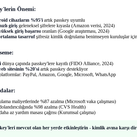
y'lerin Önemi:
oid cihazların %95'i
artık passkey uyumlu
ızlı giriş
geleneksel şifrelere kıyasla (Amazon verisi, 2024)
üksek giriş başarısı
oranları (Google araştırması, 2024)
ortalama tasarruf
şifresiz kimlik doğrulama benimseyen kuruluşlar iç
seme:
i
dünya çapında passkey'lere kayıtlı (FIDO Alliance, 2024)
web sitesinin %20'si
artık passkey destekliyor
platformlar: PayPal, Amazon, Google, Microsoft, WhatsApp
dalar:
lama maliyetlerinde %87 azalma (Microsoft vaka çalışması)
olandırıcılığında %98 azalma (CVS Health)
aha az yardım masası çağrısı (Kurumsal çalışma)
key'leri mevcut olan her yerde etkinleştirin - kimlik avına karşı di