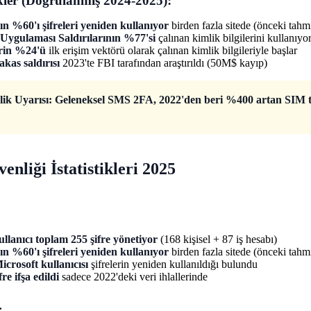
tikler (Doğrulanmış 2024-2025):
ın %60'ı şifreleri yeniden kullanıyor
birden fazla sitede (önceki tah
ygulaması Saldırılarının %77'si
çalınan kimlik bilgilerini kullanıy
erin %24'ü
ilk erişim vektörü olarak çalınan kimlik bilgileriyle başlar
kas saldırısı
2023'te FBI tarafından araştırıldı (50M$ kayıp)
ik Uyarısı: Geleneksel SMS 2FA, 2022'den beri %400 artan SIM ta
enliği İstatistikleri 2025
llanıcı toplam 255 şifre yönetiyor
(168 kişisel + 87 iş hesabı)
ın %60'ı şifreleri yeniden kullanıyor
birden fazla sitede (önceki tah
icrosoft kullanıcısı
şifrelerin yeniden kullanıldığı bulundu
re ifşa edildi
sadece 2022'deki veri ihlallerinde