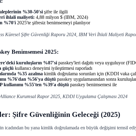
:
aleplerinin %30-50'si
şifre ile ilgili
i ihlali maliyeti:
4,88 milyon $ (IBM, 2024)
ın %70'i
2025'te şifresiz benimsemeyi planlıyor
s Küresel Şifre Güvenliği Raporu 2024, IBM Veri İhlali Maliyeti Rap
key Benimsemesi 2025:
re'deki kuruluşların %87'si
passkey'leri dağıttı veya uyguluyor (FI
a güçlü
kullanıcı deneyimi iyileştirmesi raporladı
rılarında %35 azalma
kimlik doğrulama sorunları için (KDDI vaka çal
anımı %76'dan %56'ya düştü
passkey uygulamasından sonra kuruluşla
P kullanımı %55'ten %39'a düştü
passkey benimsemesi ile
Alliance Kurumsal Rapor 2025, KDDI Uygulama Çalışması 2024
ler: Şifre Güvenliğinin Geleceği (2025)
erin icadından bu yana kimlik doğrulamada en büyük değişimi temsil ediyo