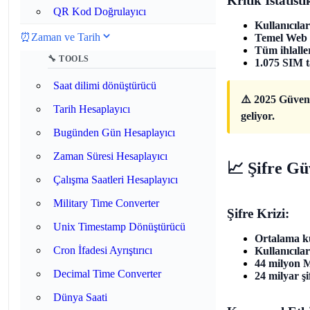
Kritik İstatis
QR Kod Doğrulayıcı
Kullanıcılar
⏰
Zaman ve Tarih
Temel Web U
Tüm ihlall
🔧 TOOLS
1.075 SIM ta
Saat dilimi dönüştürücü
⚠️ 2025 Güvenl
Tarih Hesaplayıcı
geliyor.
Bugünden Gün Hesaplayıcı
Zaman Süresi Hesaplayıcı
📈 Şifre Güv
Çalışma Saatleri Hesaplayıcı
Military Time Converter
Şifre Krizi:
Unix Timestamp Dönüştürücü
Ortalama ku
Cron İfadesi Ayrıştırıcı
Kullanıcılar
44 milyon M
Decimal Time Converter
24 milyar şif
Dünya Saati