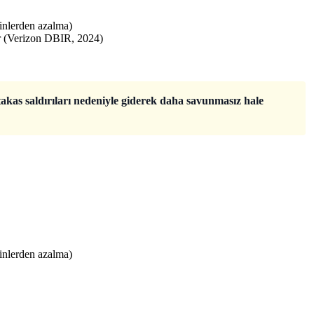
minlerden azalma)
or (Verizon DBIR, 2024)
kas saldırıları nedeniyle giderek daha savunmasız hale
minlerden azalma)