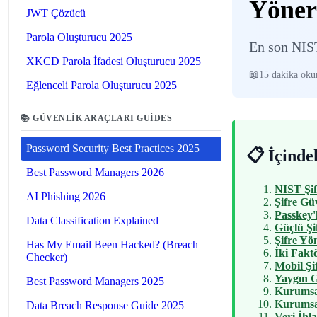
Yöner
JWT Çözücü
Parola Oluşturucu 2025
En son NIST
XKCD Parola İfadesi Oluşturucu 2025
15 dakika ok
Eğlenceli Parola Oluşturucu 2025
📚 GÜVENLIK ARAÇLARI GUIDES
Password Security Best Practices 2025
📋 İçinde
Best Password Managers 2026
NIST Şif
AI Phishing 2026
Şifre Güv
Passkey'
Data Classification Explained
Güçlü Şi
Şifre Yön
Has My Email Been Hacked? (Breach
İki Fakt
Checker)
Mobil Şi
Yaygın G
Best Password Managers 2025
Kurumsal
Kurumsal
Data Breach Response Guide 2025
Veri İhl