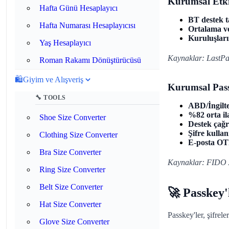
Kurumsal Etki
Hafta Günü Hesaplayıcı
BT destek t
Hafta Numarası Hesaplayıcısı
Ortalama ver
Kuruluşlar
Yaş Hesaplayıcı
Kaynaklar: LastPas
Roman Rakamı Dönüştürücüsü
🛍️
Giyim ve Alışveriş
Kurumsal Pass
🔧 TOOLS
ABD/İngilte
%82 orta il
Shoe Size Converter
Destek çağ
Şifre kull
Clothing Size Converter
E-posta OT
Bra Size Converter
Kaynaklar: FIDO 
Ring Size Converter
Belt Size Converter
🚀 Passkey'
Hat Size Converter
Passkey'ler, şifrel
Glove Size Converter