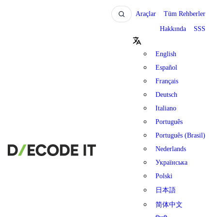
Araçlar
Tüm Rehberler
Hakkında
SSS
English
Español
Français
Deutsch
Italiano
Português
Português (Brasil)
Nederlands
Українська
Polski
日本語
简体中文