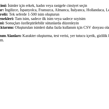
çimi:
İsimler için erkek, kadın veya rastgele cinsiyet seçin
ar:
İngilizce, İspanyolca, Fransızca, Almanca, İtalyanca, Hollandaca, 
rolü:
Tek seferde 1-500 isim oluşturun
nekleri:
Tam isim, sadece ilk isim veya sadece soyisim
ni:
Sonuçları özelleştirilebilir sütunlarda düzenleyin
ktarımı:
Oluşturulan isimleri daha fazla kullanım için CSV dosyası ola
ım Alanları:
Karakter oluşturma, test verisi, yer tutucu içerik, gizlilik
um.