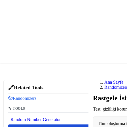
Ana Sayfa
🔗
Related Tools
Randomizer
Rastgele İs
🎲
Randomizers
🔧 TOOLS
Test, gizliliği kor
Random Number Generator
Tüm oluşturma iş