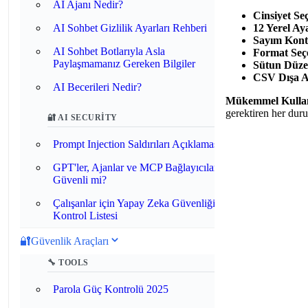
AI Ajanı Nedir?
Cinsiyet Se
AI Sohbet Gizlilik Ayarları Rehberi
12 Yerel Ay
Sayım Kont
AI Sohbet Botlarıyla Asla
Format Seçe
Paylaşmamanız Gereken Bilgiler
Sütun Düze
CSV Dışa A
AI Becerileri Nedir?
Mükemmel Kullan
gerektiren her dur
🔐 AI SECURITY
Prompt Injection Saldırıları Açıklaması
GPT'ler, Ajanlar ve MCP Bağlayıcıları
Güvenli mi?
Çalışanlar için Yapay Zeka Güvenliği
Kontrol Listesi
🔐
Güvenlik Araçları
🔧 TOOLS
Parola Güç Kontrolü 2025