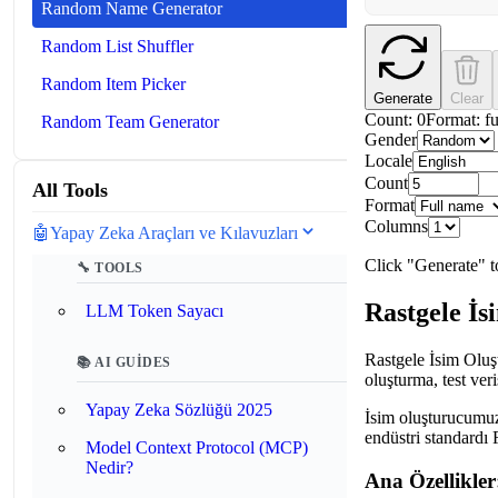
Random Name Generator
Random List Shuffler
Random Item Picker
Generate
Clear
Count:
0
Format:
fu
Random Team Generator
Gender
Locale
Count
All Tools
Format
Columns
🤖
Yapay Zeka Araçları ve Kılavuzları
Click "Generate" 
🔧 TOOLS
Rastgele İs
LLM Token Sayacı
Rastgele İsim Oluşt
📚 AI GUIDES
oluşturma, test ver
Yapay Zeka Sözlüğü 2025
İsim oluşturucumuz,
endüstri standardı 
Model Context Protocol (MCP)
Nedir?
Ana Özellikler