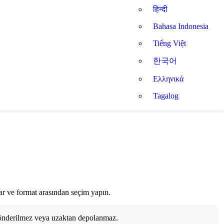
हिन्दी
Bahasa Indonesia
Tiếng Việt
한국어
Ελληνικά
Tagalog
ayar ve format arasından seçim yapın.
 gönderilmez veya uzaktan depolanmaz.