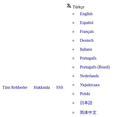
Türkçe
English
Español
Français
Deutsch
Italiano
Português
Português (Brasil)
Nederlands
Українська
Tüm Rehberler
Hakkında
SSS
Polski
日本語
简体中文