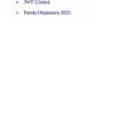
JWT Çözücü
Parola Oluşturucu 2025
XKCD Parola İfadesi Oluşturucu
2025
Eğlenceli Parola Oluşturucu 2025
📚 GÜVENLIK ARAÇLARI GUIDES
Password Security Best Practices
2025
Best Password Managers 2026
AI Phishing 2026
Data Classification Explained
Has My Email Been Hacked? (Breach
Checker)
Best Password Managers 2025