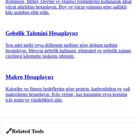
Robinson, Miller, Devine ve Hamwi formüllerini kullanarak ideal
vücut ağırlığını hesaplayın. Boy ve vücut yapısına göre sağlıklı
kilo aralığını elde edin.
Gebelik Tahmini Hesaplayıcı
Son adet tarihi veya döllenme tarihine göre doğum tarihini
hesaplayın. Mevcut gebelik haftasını, trimesteri ve gebelik zaman
çizelgesi kilometre taşlarını öğrenin.
Makro Hesaplayıcı
Kaloriler ve fitness hedeflerine göre protein, karbonhidrat ve yağ
makrolarını hesaplayın. Kilo verme, kas kazanımı veya koruma
için gram ve yüzdelikleri alın.
🔗
Related Tools