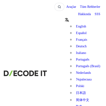
Araçlar
Tüm Rehberler
Hakkında
SSS
English
Español
Français
Deutsch
Italiano
Português
Português (Brasil)
Nederlands
Українська
Polski
日本語
简体中文