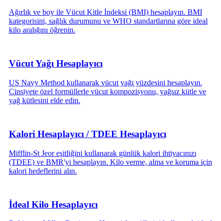
Ağırlık ve boy ile Vücut Kitle İndeksi (BMI) hesaplayın. BMI
kategorisini, sağlık durumunu ve WHO standartlarına göre ideal
kilo aralığını öğrenin.
Vücut Yağı Hesaplayıcı
US Navy Method kullanarak vücut yağı yüzdesini hesaplayın.
Cinsiyete özel formüllerle vücut kompozisyonu, yağsız kütle ve
yağ kütlesini elde edin.
Kalori Hesaplayıcı / TDEE Hesaplayıcı
Mifflin-St Jeor eşitliğini kullanarak günlük kalori ihtiyacınızı
(TDEE) ve BMR'yi hesaplayın. Kilo verme, alma ve koruma için
kalori hedeflerini alın.
İdeal Kilo Hesaplayıcı