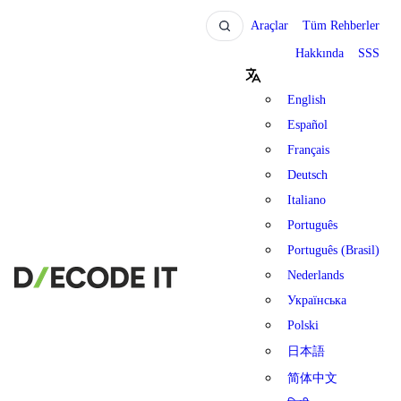
Araçlar
Tüm Rehberler
Hakkında
SSS
English
Español
Français
Deutsch
Italiano
Português
Português (Brasil)
Nederlands
Українська
Polski
日本語
简体中文