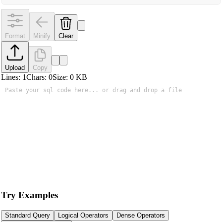
Format
Minify
Clear
Upload
Copy
Lines:
1
Chars:
0
Size:
0
KB
Try Examples
Standard Query
Logical Operators
Dense Operators