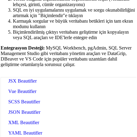
lehçesi, girinti, cümle organizasyonu)
🔗
Related Tools
SQL en iyi uygulamalarını uygulamak ve sorgu okunabilirliğini
artırmak için "Biçimlendir"e tıklayın
📝
Kod Formatlayıcılar ve Güzelleştiriciler
Karmaşık sorgular ve büyük veritabanı betikleri için tam ekran
modunu kullanın
🔧 TOOLS
Biçimlendirilmiş çıktıyı veritabanı geliştirme için kopyalayın
veya SQL araçları ve IDE'lerle entegre edin
HTML Beautifier
Entegrasyon Desteği:
MySQL Workbench, pgAdmin, SQL Server
CSS Beautifier
Management Studio gibi veritabanı yönetim araçları ve DataGrip,
DBeaver ve VS Code için popüler veritabanı uzantıları dahil
JavaScript Beautifier
geliştirme ortamlarıyla sorunsuz çalışır.
TypeScript Beautifier
JSX Beautifier
Vue Beautifier
SCSS Beautifier
JSON Beautifier
XML Beautifier
YAML Beautifier