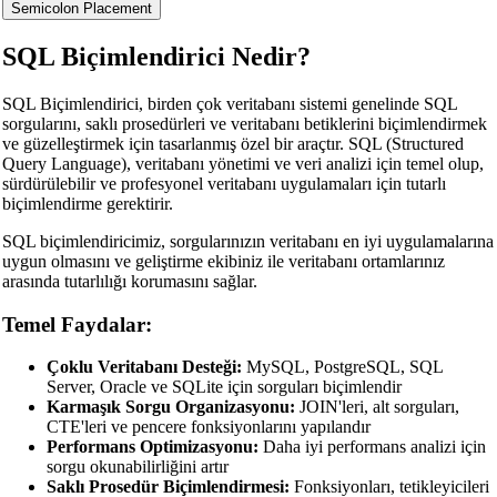
Semicolon Placement
SQL Biçimlendirici Nedir?
SQL Biçimlendirici, birden çok veritabanı sistemi genelinde SQL
sorgularını, saklı prosedürleri ve veritabanı betiklerini biçimlendirmek
ve güzelleştirmek için tasarlanmış özel bir araçtır. SQL (Structured
Query Language), veritabanı yönetimi ve veri analizi için temel olup,
sürdürülebilir ve profesyonel veritabanı uygulamaları için tutarlı
biçimlendirme gerektirir.
SQL biçimlendiricimiz, sorgularınızın veritabanı en iyi uygulamalarına
uygun olmasını ve geliştirme ekibiniz ile veritabanı ortamlarınız
arasında tutarlılığı korumasını sağlar.
Temel Faydalar:
Çoklu Veritabanı Desteği:
MySQL, PostgreSQL, SQL
Server, Oracle ve SQLite için sorguları biçimlendir
Karmaşık Sorgu Organizasyonu:
JOIN'leri, alt sorguları,
CTE'leri ve pencere fonksiyonlarını yapılandır
Performans Optimizasyonu:
Daha iyi performans analizi için
sorgu okunabilirliğini artır
Saklı Prosedür Biçimlendirmesi:
Fonksiyonları, tetikleyicileri