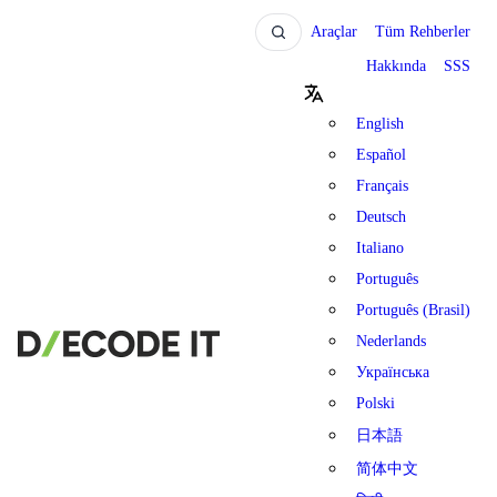
Araçlar
Tüm Rehberler
Hakkında
SSS
English
Español
Français
Deutsch
Italiano
Português
Português (Brasil)
Nederlands
Українська
Polski
日本語
简体中文