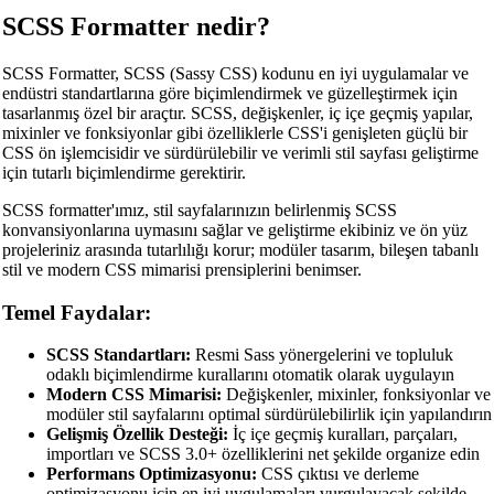
SCSS Formatter nedir?
SCSS Formatter, SCSS (Sassy CSS) kodunu en iyi uygulamalar ve
endüstri standartlarına göre biçimlendirmek ve güzelleştirmek için
tasarlanmış özel bir araçtır. SCSS, değişkenler, iç içe geçmiş yapılar,
mixinler ve fonksiyonlar gibi özelliklerle CSS'i genişleten güçlü bir
CSS ön işlemcisidir ve sürdürülebilir ve verimli stil sayfası geliştirme
için tutarlı biçimlendirme gerektirir.
SCSS formatter'ımız, stil sayfalarınızın belirlenmiş SCSS
konvansiyonlarına uymasını sağlar ve geliştirme ekibiniz ve ön yüz
projeleriniz arasında tutarlılığı korur; modüler tasarım, bileşen tabanlı
stil ve modern CSS mimarisi prensiplerini benimser.
Temel Faydalar:
SCSS Standartları:
Resmi Sass yönergelerini ve topluluk
odaklı biçimlendirme kurallarını otomatik olarak uygulayın
Modern CSS Mimarisi:
Değişkenler, mixinler, fonksiyonlar ve
modüler stil sayfalarını optimal sürdürülebilirlik için yapılandırın
Gelişmiş Özellik Desteği:
İç içe geçmiş kuralları, parçaları,
importları ve SCSS 3.0+ özelliklerini net şekilde organize edin
Performans Optimizasyonu:
CSS çıktısı ve derleme
optimizasyonu için en iyi uygulamaları vurgulayacak şekilde