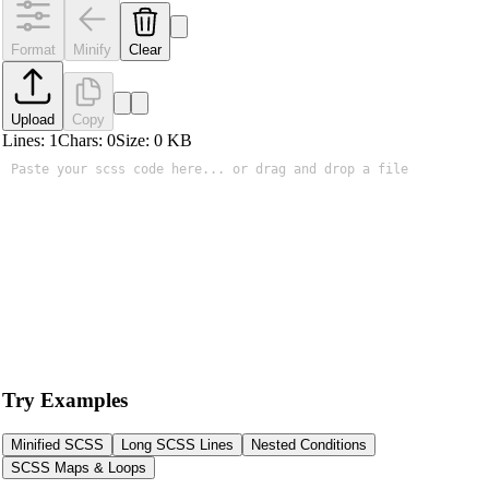
Format
Minify
Clear
Upload
Copy
Lines:
1
Chars:
0
Size:
0
KB
Try Examples
Minified SCSS
Long SCSS Lines
Nested Conditions
SCSS Maps & Loops