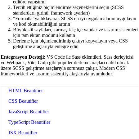
editöre yapıştırın
Tercih ettiğiniz biçimlendirme seçeneklerini seçin (SCSS
standartları, girinti, framework ayarları)
"Formatla"ya tıklayarak SCSS en iyi uygulamalarını uygulayın
ve kod okunabilirliğini artırın
Büyük stil sayfaları, karmaşık iç içe yapılar ve tasarım sistemleri
için tam ekran modunu kullanın
Derleme için biçimlendirilmiş çıktıyı kopyalayın veya CSS
geliştirme araçlarıyla entegre edin
Entegrasyon Desteği:
VS Code ile Sass eklentileri, Sass derleyicisi
🔗
Related Tools
ve Webpack, Vite, Gulp gibi popüler derleme araçları dahil olmak
üzere SCSS geliştirme araçlarıyla sorunsuz çalışır. Modern CSS
📝
Kod Formatlayıcılar ve Güzelleştiriciler
frameworkleri ve tasarım sistemi iş akışlarıyla uyumludur.
🔧 TOOLS
HTML Beautifier
CSS Beautifier
JavaScript Beautifier
TypeScript Beautifier
JSX Beautifier