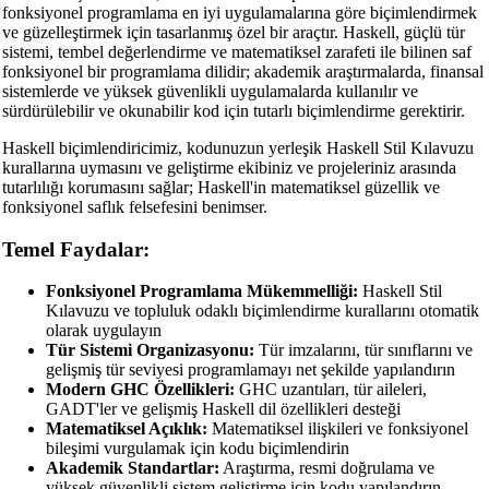
fonksiyonel programlama en iyi uygulamalarına göre biçimlendirmek
ve güzelleştirmek için tasarlanmış özel bir araçtır. Haskell, güçlü tür
sistemi, tembel değerlendirme ve matematiksel zarafeti ile bilinen saf
fonksiyonel bir programlama dilidir; akademik araştırmalarda, finansal
sistemlerde ve yüksek güvenlikli uygulamalarda kullanılır ve
sürdürülebilir ve okunabilir kod için tutarlı biçimlendirme gerektirir.
Haskell biçimlendiricimiz, kodunuzun yerleşik Haskell Stil Kılavuzu
kurallarına uymasını ve geliştirme ekibiniz ve projeleriniz arasında
tutarlılığı korumasını sağlar; Haskell'in matematiksel güzellik ve
fonksiyonel saflık felsefesini benimser.
Temel Faydalar:
Fonksiyonel Programlama Mükemmelliği:
Haskell Stil
Kılavuzu ve topluluk odaklı biçimlendirme kurallarını otomatik
olarak uygulayın
Tür Sistemi Organizasyonu:
Tür imzalarını, tür sınıflarını ve
gelişmiş tür seviyesi programlamayı net şekilde yapılandırın
Modern GHC Özellikleri:
GHC uzantıları, tür aileleri,
GADT'ler ve gelişmiş Haskell dil özellikleri desteği
Matematiksel Açıklık:
Matematiksel ilişkileri ve fonksiyonel
bileşimi vurgulamak için kodu biçimlendirin
Akademik Standartlar:
Araştırma, resmi doğrulama ve
yüksek güvenlikli sistem geliştirme için kodu yapılandırın