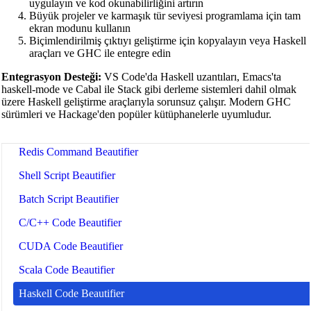
uygulayın ve kod okunabilirliğini artırın
Java Code Beautifier
Büyük projeler ve karmaşık tür seviyesi programlama için tam
ekran modunu kullanın
PHP Beautifier
Biçimlendirilmiş çıktıyı geliştirme için kopyalayın veya Haskell
araçları ve GHC ile entegre edin
Swift Code Beautifier
Entegrasyon Desteği:
VS Code'da Haskell uzantıları, Emacs'ta
Dart Code Beautifier
haskell-mode ve Cabal ile Stack gibi derleme sistemleri dahil olmak
üzere Haskell geliştirme araçlarıyla sorunsuz çalışır. Modern GHC
INI Beautifier
sürümleri ve Hackage'den popüler kütüphanelerle uyumludur.
CSV Beautifier
Redis Command Beautifier
Shell Script Beautifier
Batch Script Beautifier
C/C++ Code Beautifier
CUDA Code Beautifier
Scala Code Beautifier
Haskell Code Beautifier