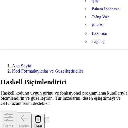
हिन्दी
Bahasa Indonesia
Tiếng Việt
한국어
Ελληνικά
Tagalog
Ana Sayfa
Kod Formatlayıcılar ve Güzelleştiriciler
Haskell Biçimlendirici
Haskell kodunu uygun girinti ve fonksiyonel programlama kurallarıyla
biçimlendirin ve güzelleştirin. Tür imzalarını, desen eşleştirmeyi ve
GHC uzantılarını destekler.
Format
Minify
Clear