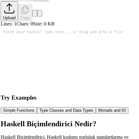
Upload
Copy
Lines:
1
Chars:
0
Size:
0
KB
Try Examples
Simple Functions
Type Classes and Data Types
Monads and IO
Haskell Biçimlendirici Nedir?
Haskell Biçimlendirici, Haskell kodunu topluluk standartlarına ve