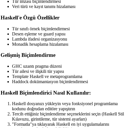
Tür imzası biçimlendirmesi
JSX Beautifier
Veri türü ve kayıt tanımı hizalaması
Vue Beautifier
Haskell'e Özgü Özellikler
SCSS Beautifier
Tür sınıfı örnek biçimlendirmesi
Desen eşleme ve guard yapısı
JSON Beautifier
Lambda ifadesi organizasyonu
Monadik hesaplama hizalaması
XML Beautifier
Gelişmiş Biçimlendirme
YAML Beautifier
SQL Beautifier
GHC uzantı pragma düzeni
Tür ailesi ve ilişkili tür yapısı
MySQL SQL Beautifier
Template Haskell ve metaprogramlama
Haddock dokümantasyon biçimlendirmesi
PostgreSQL SQL Beautifier
Haskell Biçimlendirici Nasıl Kullanılır:
MongoDB Query Beautifier
Nginx Config Beautifier
Haskell dosyanızı yükleyin veya fonksiyonel programlama
kodunu doğrudan editöre yapıştırın
Apache Config Beautifier
Tercih ettiğiniz biçimlendirme seçeneklerini seçin (Haskell Stil
Kılavuzu, girintileme, tür sistemi ayarları)
Python Beautifier
"Formatla"ya tıklayarak Haskell en iyi uygulamalarını