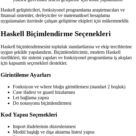
Haskell geliştiricileri, fonksiyonel programlama araştırmacıları ve
finansal sistemler, derleyiciler ve matematiksel hesaplama
uygulamaları üzerinde çalışan geliştirme ekipleri için mükemmeldir.
Haskell Biçimlendirme Seçenekleri
Haskell biçimlendirmesini topluluk standartlarına ve ekip tercihlerine
uygun şekilde yapılandırın. Biçimlendiricimiz, modern Haskell
özellikleri, tür sistemi yapıları ve fonksiyonel programlama iş akışları
için kapsamlı seçenekleri destekler.
🔗
Related Tools
Girintileme Ayarları
📝
Kod Formatlayıcılar ve Güzelleştiriciler
Fonksiyon ve where bloğu girintilemesi (standart 2 boşluk)
🔧 TOOLS
Case ifadesi ve guard hizalaması
Let bağlama yapısı
HTML Beautifier
Do notasyonu biçimlendirmesi
CSS Beautifier
Kod Yapısı Seçenekleri
JavaScript Beautifier
Import ifadelerinin düzenlenmesi
Modül başlığı ve dışa aktarma listesi yapısı
TypeScript Beautifier