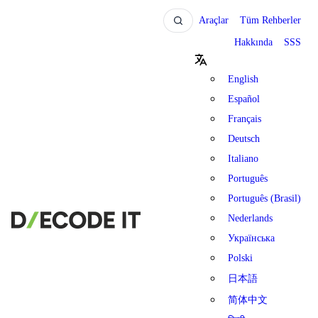
Araçlar
Tüm Rehberler
Hakkında
SSS
English
Español
Français
Deutsch
Italiano
Português
Português (Brasil)
Nederlands
Українська
Polski
日本語
简体中文